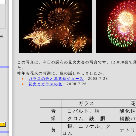
染矢
この写真は、今日の調布の花火大会の写真です。12,000発で
た。
昨年も花火の時期に、色の話しをしましたが、
●
ガラスの色と赤紫蘇ジュース
2008.7.28
●
花火とガラスの色
2008.7.26
ガラス
花
青
コバルト、胴
酸化銅
緑
クロム、鉄、胴
硝酸バ
銀、ニッケル、ク
黄
ナトリ
ロム