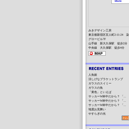
みきデザイン工房
東京都新宿区百人町2-11-24 
グロービル7F
山手線 新大久保駅 徒歩2分
中央線 大久保駅 徒歩4分
人魚姫
涼しげなブラケットランプ
ガラスのスイミー
ガラスの魚
「黄色」といえば
サッカーW杯中だから？ 「...
サッカーW杯中だから？ 「...
サッカーW杯中だから？ 「...
地震お見舞い
やすらぎの光