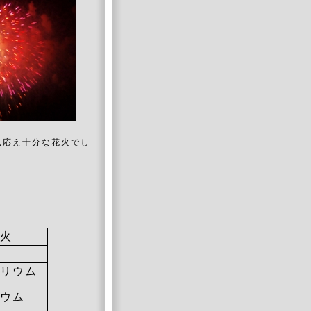
見応え十分な花火でし
火
リウム
ウム