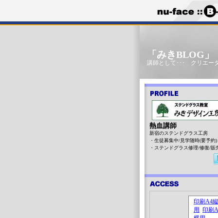
「みきBLOG
講師として･･･ クリエータ
熱血講師
新宿のステンドグラス工房
・生徒募集中/見学随時(要予約)
・ステンドグラス修理/修復/販