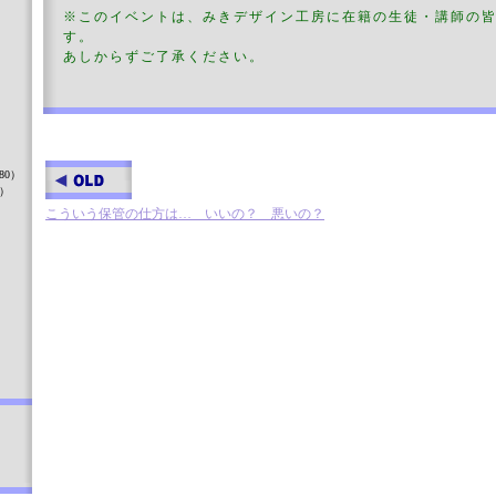
※このイベントは、みきデザイン工房に在籍の生徒・講師の
す。
あしからずご了承ください。
）
80）
8）
こういう保管の仕方は… いいの？ 悪いの？
）