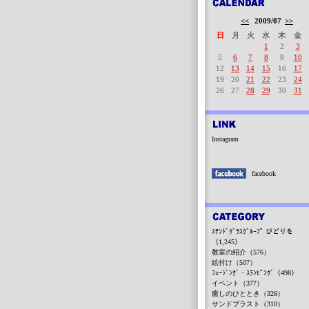
<<
2009/07
>>
日
月
火
水
木
金
1
2
3
5
6
7
8
9
10
12
13
14
15
16
17
19
20
21
22
23
24
26
27
28
29
30
31
Instagram
facebook
ｽﾃﾝﾄﾞｸﾞﾗｽｸﾞﾙｰﾌﾟ びどりを
（1,245）
教室の紹介（576）
絵付け（507）
ﾌｭｰｼﾞﾝｸﾞ・ｽﾗﾝﾋﾟﾝｸﾞ（498）
イベント（377）
癒しのひととき（326）
サンドブラスト（310）