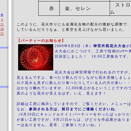
ストロ
赤
金、セレン
ム
土
4
このように、花火作りにも金属化合物の配分の微妙な調整で
11
18
しているんだろうなぁ、と夜空を見上げながら思いました。
25
【パーティーのお知らせ】
2009年8月6日（木）
神宮外苑花火大会
が
火大会にかこつけて、工房で恒例の
パー
日決定しました！ 18:00工房集合です。
花火大会は神宮球場で行われるのですが
見えるんですよ。食べたり飲んだりしながら花火見物しまし
ロク花火も見ずに飲んだり食べたりしている人の方が多い・
はかなり離れていますが、12,000発上がるということですの
真のような花火が見えるはず。いえ、見えます！
詳細は工房に掲示していますので、ご覧ください。メニュー
なお、
参加される方は、前日までにご連絡くださいね
。
（6月20日にキャンドルナイトパーティーをやったばっかり
が多い工房ですが、9月21日からは、びどりを作品展があり
ーはありません。是非、ご参加くださいね。）