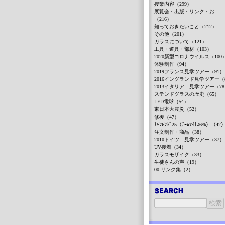
授業内容（299）
展覧会・出版・リンク・お...
（216）
知っておきたいこと（212）
その他（201）
ガラスについて（121）
工具・道具・部材（103）
2020新型コロナウイルス（100
体験制作（94）
2019フランス見学ツアー（91）
2016イングランド見学ツアー（
2013イタリア 見学ツアー（7
ステンドグラスの歴史（65）
LED電球（54）
東日本大震災（52）
修復（47）
ﾁｬﾝﾚﾝｼﾞ25（ﾁｰﾑﾏｲﾅｽ6%）（42
注文制作・商品（38）
2010ドイツ 見学ツアー（37）
UV接着（34）
ガラスモザイク（33）
生徒さんの声（19）
00-リンク集（2）