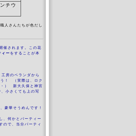
ンチウ
、職人さんたちが色だし
開催されます。この花
ティー
をすることが本
、工房のベランダから
ょう！ （実際は、ロク
・・） 新大久保と神宮
で、小さくても上の写
は、豪華そうめんです！
だし、何かとパーティー
ますので、当分パーティ