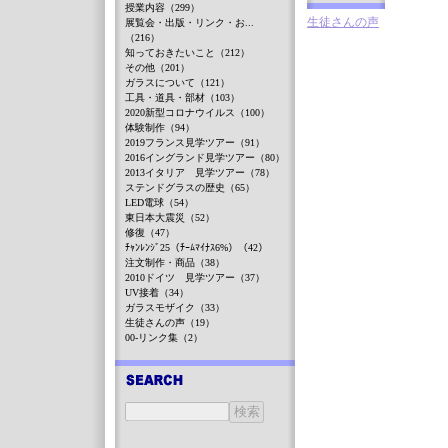
授業内容（299）
生徒さんの声
展覧会・出版・リンク・お...
（216）
知っておきたいこと（212）
その他（201）
ガラスについて（121）
工具・道具・部材（103）
2020新型コロナウイルス（100）
体験制作（94）
2019フランス見学ツアー（91）
2016イングランド見学ツアー（80）
2013イタリア 見学ツアー（78）
ステンドグラスの歴史（65）
LED電球（54）
東日本大震災（52）
修復（47）
ﾁｬﾝﾚﾝｼﾞ25（ﾁｰﾑﾏｲﾅｽ6%）（42）
注文制作・商品（38）
2010ドイツ 見学ツアー（37）
UV接着（34）
ガラスモザイク（33）
生徒さんの声（19）
00-リンク集（2）