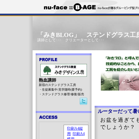
「みきBLOG」 ステンドグラス工
講師として･･･ クリエーターとして･･･
熱血講師
新宿のステンドグラス工房
・生徒募集中/見学随時(要予約)
・ステンドグラス修理/修復/販売
ルーターだって暑
お盆を過ぎて
でしょうか？