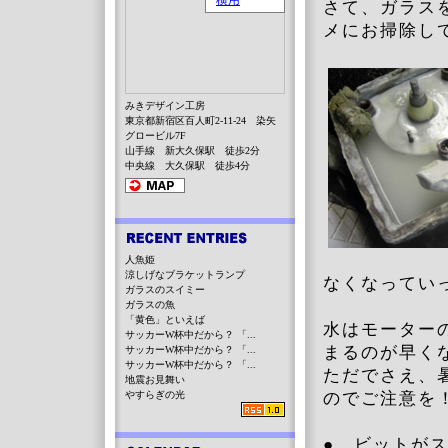
さて、ガラス
メにお掃除し
みきデザイン工房
東京都新宿区百人町2-11-24 染矢
グロービル7F
山手線 新大久保駅 徒歩2分
中央線 大久保駅 徒歩4分
人魚姫
涼しげなブラケットランプ
なくなってい
ガラスのスイミー
ガラスの魚
「黄色」といえば
水はモーター
サッカーW杯中だから？ 「...
まるのが早く
サッカーW杯中だから？ 「...
サッカーW杯中だから？ 「...
ただでさえ、
地震お見舞い
やすらぎの光
のでご注意を
● ビットが