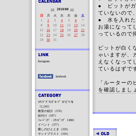
● ビットが
<<
2010/08
>>
ていないので
日
月
火
水
木
金
土
● 水を入れ
1
2
3
4
5
6
7
8
9
10
11
12
13
14
お湯になって
15
16
17
18
19
20
21
っているので
22
23
24
25
26
27
28
29
30
31
ビットが白く
ゃいますが、
えなくなって
Instagram
ているはずで
facebook
「ルーターの
を確認しまし
ｽﾃﾝﾄﾞｸﾞﾗｽｸﾞﾙｰﾌﾟ びどりを
（1,245）
教室の紹介（576）
絵付け（507）
ﾌｭｰｼﾞﾝｸﾞ・ｽﾗﾝﾋﾟﾝｸﾞ（498）
イベント（377）
癒しのひととき（326）
サンドブラスト（310）