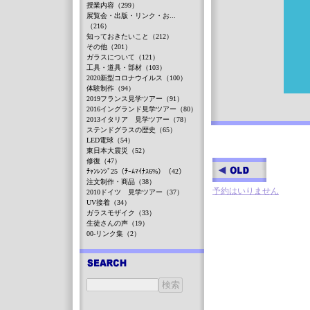
授業内容（299）
展覧会・出版・リンク・お...
（216）
知っておきたいこと（212）
その他（201）
ガラスについて（121）
工具・道具・部材（103）
2020新型コロナウイルス（100）
体験制作（94）
2019フランス見学ツアー（91）
2016イングランド見学ツアー（80）
2013イタリア 見学ツアー（78）
ステンドグラスの歴史（65）
LED電球（54）
東日本大震災（52）
修復（47）
ﾁｬﾝﾚﾝｼﾞ25（ﾁｰﾑﾏｲﾅｽ6%）（42）
注文制作・商品（38）
予約はいりません
2010ドイツ 見学ツアー（37）
UV接着（34）
ガラスモザイク（33）
生徒さんの声（19）
00-リンク集（2）