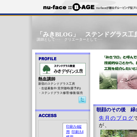
「みきBLOG」 ステンドグラス工
講師として･･･ クリエーターとして･･･
熱血講師
新宿のステンドグラス工房
・生徒募集中/見学随時(要予約)
・ステンドグラス修理/修復/販売
朝顔のその後 緑
先月のブログ
が、