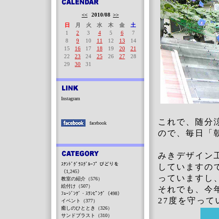
<<
2010/08
>>
日
月
火
水
木
金
土
1
2
3
4
5
6
7
8
9
10
11
12
13
14
15
16
17
18
19
20
21
22
23
24
25
26
27
28
29
30
31
Instagram
これで、随分
facebook
ので、毎日「
みきデザイン
ｽﾃﾝﾄﾞｸﾞﾗｽｸﾞﾙｰﾌﾟ びどりを
していますの
（1,245）
っていますし
教室の紹介（576）
絵付け（507）
それでも、今
ﾌｭｰｼﾞﾝｸﾞ・ｽﾗﾝﾋﾟﾝｸﾞ（498）
27度を守って
イベント（377）
癒しのひととき（326）
サンドブラスト（310）