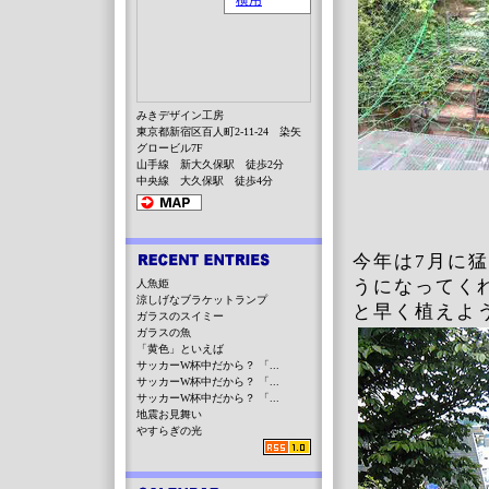
みきデザイン工房
東京都新宿区百人町2-11-24 染矢
グロービル7F
山手線 新大久保駅 徒歩2分
中央線 大久保駅 徒歩4分
今年は7月に
うになってく
人魚姫
涼しげなブラケットランプ
と早く植えよ
ガラスのスイミー
ガラスの魚
「黄色」といえば
サッカーW杯中だから？ 「...
サッカーW杯中だから？ 「...
サッカーW杯中だから？ 「...
地震お見舞い
やすらぎの光