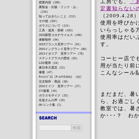
工房でも、
「
授業内容（299）
展覧会・出版・リンク・お...
定書知らな
（216）
（2009.4.
知っておきたいこと（212）
その他（201）
使用を呼びか
ガラスについて（121）
いらっしゃる
工具・道具・部材（103）
2020新型コロナウイルス（100）
使用率はだい
体験制作（94）
す。
2019フランス見学ツアー（91）
2016イングランド見学ツアー（80）
2013イタリア 見学ツアー（78）
コーヒー店で
ステンドグラスの歴史（65）
LED電球（54）
用が当たり前
東日本大震災（52）
こんなシール
修復（47）
ﾁｬﾝﾚﾝｼﾞ25（ﾁｰﾑﾏｲﾅｽ6%）（42）
注文制作・商品（38）
2010ドイツ 見学ツアー（37）
UV接着（34）
まだまだ、暑
ガラスモザイク（33）
ら、お過ごし
生徒さんの声（19）
00-リンク集（2）
教室では、暑
か･･･？ 