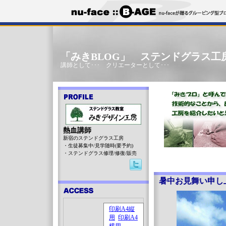
「みきBLOG」 ステンドグラス工
講師として･･･ クリエーターとして･･･
熱血講師
新宿のステンドグラス工房
・生徒募集中/見学随時(要予約)
・ステンドグラス修理/修復/販売
暑中お見舞い申し