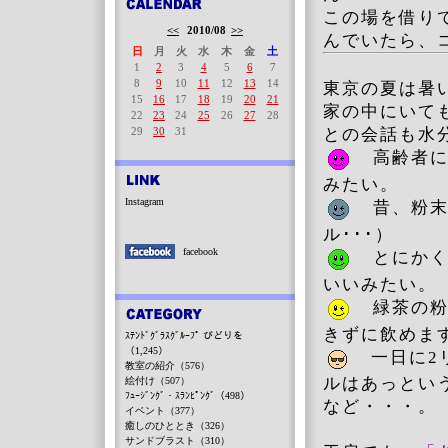
この場を借り
<<
2010/08
>>
んでいたら、
日
月
火
水
木
金
土
1
2
3
4
5
6
7
8
9
10
11
12
13
14
東京の夏は暑
15
16
17
18
19
20
21
家の中にいて
22
23
24
25
26
27
28
29
30
31
との会話も水
高齢者に
みたい。
Instagram
昔、粉末
ル･･･）
facebook
とにかく
いいみたい。
緑茶の粉
きずに飲めま
ｽﾃﾝﾄﾞｸﾞﾗｽｸﾞﾙｰﾌﾟ びどりを
（1,245）
一日に2リ
教室の紹介（576）
ルはあっとい
絵付け（507）
ﾌｭｰｼﾞﾝｸﾞ・ｽﾗﾝﾋﾟﾝｸﾞ（498）
など・・・
イベント（377）
癒しのひととき（326）
サンドブラスト（310）