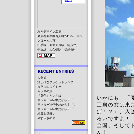
みきデザイン工房
東京都新宿区百人町2-11-24 染矢
グロービル7F
山手線 新大久保駅 徒歩2分
中央線 大久保駅 徒歩4分
人魚姫
涼しげなブラケットランプ
ガラスのスイミー
ガラスの魚
「黄色」といえば
いかにも 「
サッカーW杯中だから？ 「...
工房の窓は東
サッカーW杯中だから？ 「...
サッカーW杯中だから？ 「...
ぱ！？）、入
地震お見舞い
ろいですよ
やすらぎの光
全国、そして
ん！