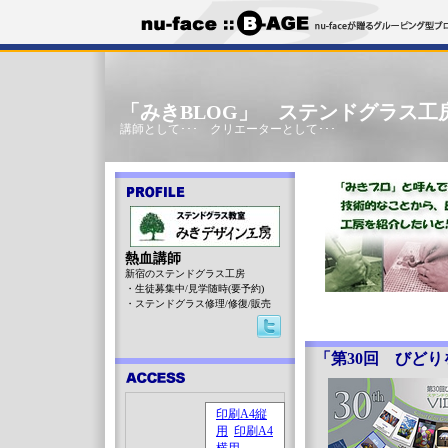
「みきBLOG」 ステンドグラス工
講師として･･･ クリエーターとして･･･
熱血講師
新宿のステンドグラス工房
・生徒募集中/見学随時(要予約)
・ステンドグラス修理/修復/販売
「第30回 びど