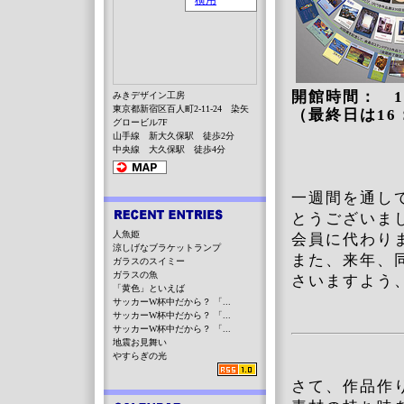
開館時間： 10
みきデザイン工房
東京都新宿区百人町2-11-24 染矢
（最終日は16
グロービル7F
山手線 新大久保駅 徒歩2分
中央線 大久保駅 徒歩4分
一週間を通し
とうございま
人魚姫
会員に代わり
涼しげなブラケットランプ
また、来年、
ガラスのスイミー
ガラスの魚
さいますよう
「黄色」といえば
サッカーW杯中だから？ 「...
サッカーW杯中だから？ 「...
サッカーW杯中だから？ 「...
地震お見舞い
やすらぎの光
さて、作品作