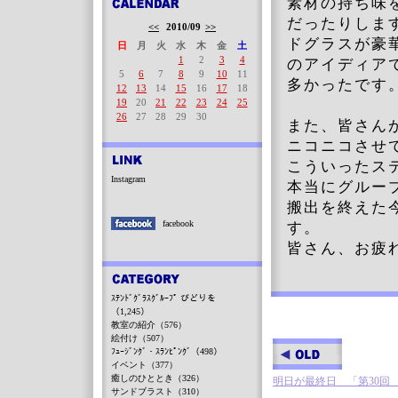
素材の持ち味
だったりしま
<<
2010/09
>>
ドグラスが豪
日
月
火
水
木
金
土
1
2
3
4
のアイディア
5
6
7
8
9
10
11
多かったです
12
13
14
15
16
17
18
19
20
21
22
23
24
25
26
27
28
29
30
また、皆さん
ニコニコさせ
こういったス
Instagram
本当にグルー
搬出を終えた
facebook
す。
皆さん、お疲
ｽﾃﾝﾄﾞｸﾞﾗｽｸﾞﾙｰﾌﾟ びどりを
（1,245）
教室の紹介（576）
絵付け（507）
ﾌｭｰｼﾞﾝｸﾞ・ｽﾗﾝﾋﾟﾝｸﾞ（498）
イベント（377）
癒しのひととき（326）
明日が最終日 「第30回
サンドブラスト（310）