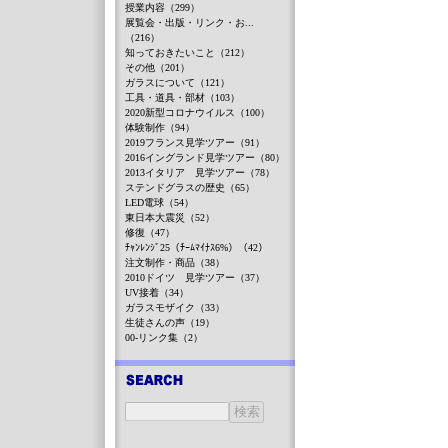
授業内容（299）
展覧会・出版・リンク・お...
（216）
知っておきたいこと（212）
その他（201）
ガラスについて（121）
工具・道具・部材（103）
2020新型コロナウイルス（100）
体験制作（94）
2019フランス見学ツアー（91）
2016イングランド見学ツアー（80）
2013イタリア 見学ツアー（78）
ステンドグラスの歴史（65）
LED電球（54）
東日本大震災（52）
修復（47）
ﾁｬﾝﾚﾝｼﾞ25（ﾁｰﾑﾏｲﾅｽ6%）（42）
注文制作・商品（38）
2010ドイツ 見学ツアー（37）
UV接着（34）
ガラスモザイク（33）
生徒さんの声（19）
00-リンク集（2）