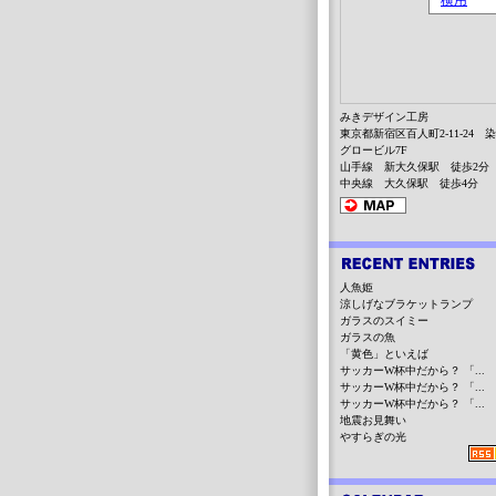
みきデザイン工房
東京都新宿区百人町2-11-24 
グロービル7F
山手線 新大久保駅 徒歩2分
中央線 大久保駅 徒歩4分
人魚姫
涼しげなブラケットランプ
ガラスのスイミー
ガラスの魚
「黄色」といえば
サッカーW杯中だから？ 「...
サッカーW杯中だから？ 「...
サッカーW杯中だから？ 「...
地震お見舞い
やすらぎの光