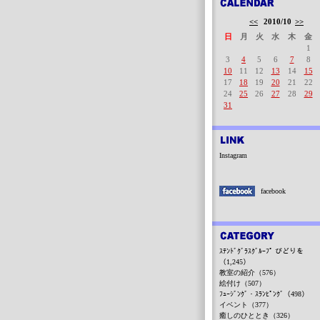
<<
2010/10
>>
日
月
火
水
木
金
1
3
4
5
6
7
8
10
11
12
13
14
15
17
18
19
20
21
22
24
25
26
27
28
29
31
Instagram
facebook
ｽﾃﾝﾄﾞｸﾞﾗｽｸﾞﾙｰﾌﾟ びどりを
（1,245）
教室の紹介（576）
絵付け（507）
ﾌｭｰｼﾞﾝｸﾞ・ｽﾗﾝﾋﾟﾝｸﾞ（498）
イベント（377）
癒しのひととき（326）