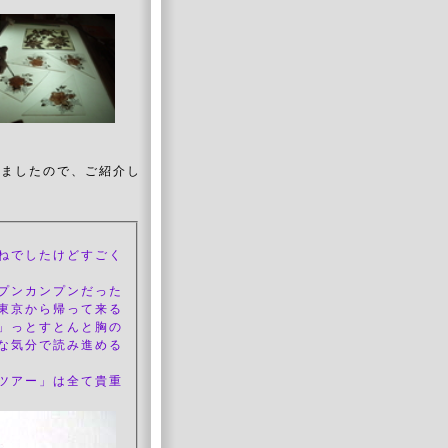
。
いましたので、ご紹介し
ねでしたけどすごく
プンカンプンだった
東京から帰って来る
」っとすとんと胸の
な気分で読み進める
ツアー」は全て貴重