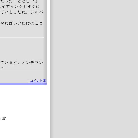
ドだったことと思いま
ェイディングもすぐに
していましたね。シルバ
でやればいいだけのこと
しています。オンデマン
ょ？
|
コメント(2)
（涙