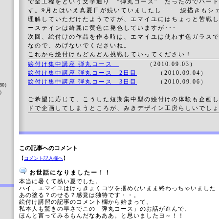
で全工程をという文字通り “弾丸コース” だったのでハー
す。9月とはいえ真夏日が続いていましたし･･･ 線描きもシ
理解していただけたようですが、エマイユにはちょっと苦戦
ーステインは綺麗に黄色に発色していますが･･･
次回、絵付けの作品を作る時は、エマイユは使わず色ガラス
なので、めげないでくださいね。
これから絵付けもどんどん挑戦していってください！
）
絵付け集中講座 弾丸コース
（2010.09.03）
絵付け集中講座 弾丸コース 2日目
（2010.09.04）
絵付け集中講座 弾丸コース 3日目
（2010.09.06）
80）
8）
ご希望に応じて、こうした短期集中型の絵付けの体験も企画
ドで企画してしまうところが、みきデザイン工房らしいでし
）
この記事へのコメント
【
コメント記入欄へ
】
お世話になりましたー！！
本当に暑くて熱い夏でした。
ハイ、エマイユはけっきょくコツを掴めないまま終わっちゃいました
あの塗る？のせる？感覚は独特です・・。
絵付け講習の記事のコメント欄から始まって、
私本人も驚きの早さでこの「弾丸コース」のお話が進んで、
ほんと言ってみるもんだなあああ。と思いましたヨ～！！