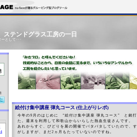
」 ステンドグラス工房の一日
ーとして･･･
売
絵付け集中講座 弾丸コース (仕上がりレポ)
今年の9月のはじめに “絵付け集中講座 弾丸コース” と銘
た。週末を利用して和歌山からいらした熱血生徒さんです。
あれからすぐ、びどりを展の開催でバタバタしていたので、
がしますが、まだ2ヵ月もたっていないのですね。