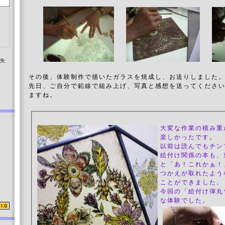
染矢
その後、体験制作で描いたガラスを焼成し、お送りしました
先日、ご自分で鉛線で組み上げ、写真と感想を送ってくださ
ますね。
大変な作業の積み重
楽しかったです。
以前は読んでもチン
絵付け関係の本も、
と「あ！これかぁ！
つかえが取れたよう
ことができました。
今回の「絵付け弾丸
な体験でした。