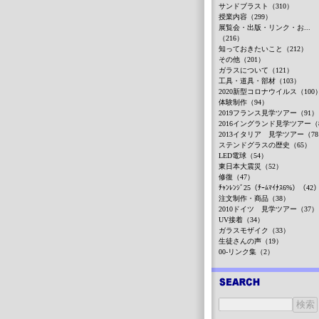
サンドブラスト（310）
授業内容（299）
展覧会・出版・リンク・お...
（216）
知っておきたいこと（212）
その他（201）
ガラスについて（121）
工具・道具・部材（103）
2020新型コロナウイルス（100
体験制作（94）
2019フランス見学ツアー（91）
2016イングランド見学ツアー（
2013イタリア 見学ツアー（7
ステンドグラスの歴史（65）
LED電球（54）
東日本大震災（52）
修復（47）
ﾁｬﾝﾚﾝｼﾞ25（ﾁｰﾑﾏｲﾅｽ6%）（42
注文制作・商品（38）
2010ドイツ 見学ツアー（37）
UV接着（34）
ガラスモザイク（33）
生徒さんの声（19）
00-リンク集（2）