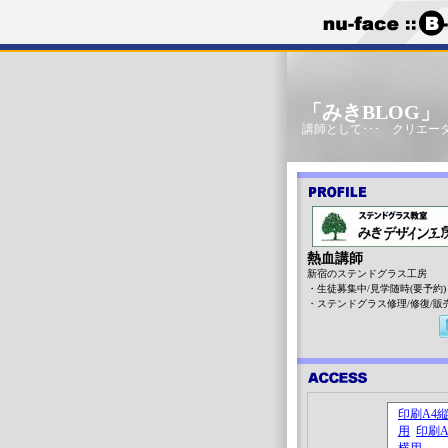
「みきBLOG
講師として･･･ クリエータ
熱血講師
新宿のステンドグラス工房
・生徒募集中/見学随時(要予約)
・ステンドグラス修理/修復/販