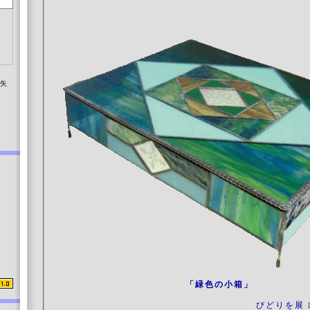
染矢
「緑色の小箱」
びどりを展 