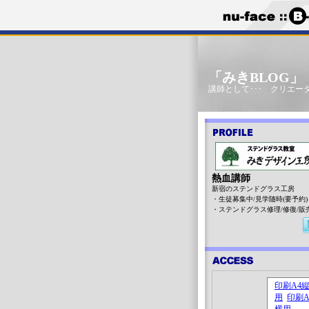
「みきBLOG
講師として･･･ クリエータ
熱血講師
新宿のステンドグラス工房
・生徒募集中/見学随時(要予約)
・ステンドグラス修理/修復/販