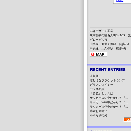
みきデザイン工房
東京都新宿区百人町2-11-24 
グロービル7F
山手線 新大久保駅 徒歩2分
中央線 大久保駅 徒歩4分
人魚姫
涼しげなブラケットランプ
ガラスのスイミー
ガラスの魚
「黄色」といえば
サッカーW杯中だから？ 「...
サッカーW杯中だから？ 「...
サッカーW杯中だから？ 「...
地震お見舞い
やすらぎの光