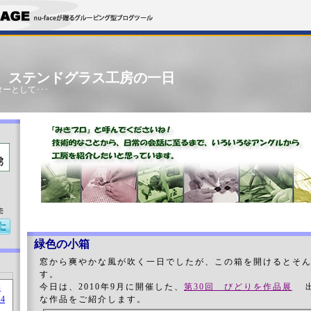
」 ステンドグラス工房の一日
ーとして･･･
売
緑色の小箱
窓から爽やかな風が吹く一日でしたが、この箱を開けるとそ
す。
今日は、2010年9月に開催した、
第30回 びどりを作品展
出
な作品をご紹介します。