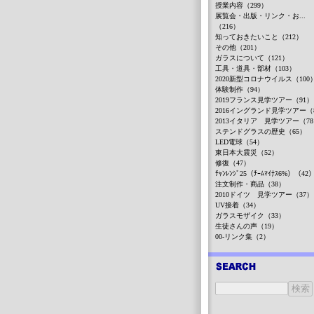
授業内容（299）
展覧会・出版・リンク・お...
（216）
知っておきたいこと（212）
その他（201）
ガラスについて（121）
工具・道具・部材（103）
2020新型コロナウイルス（100
体験制作（94）
2019フランス見学ツアー（91）
2016イングランド見学ツアー（
2013イタリア 見学ツアー（7
ステンドグラスの歴史（65）
LED電球（54）
東日本大震災（52）
修復（47）
ﾁｬﾝﾚﾝｼﾞ25（ﾁｰﾑﾏｲﾅｽ6%）（42
注文制作・商品（38）
2010ドイツ 見学ツアー（37）
UV接着（34）
ガラスモザイク（33）
生徒さんの声（19）
00-リンク集（2）