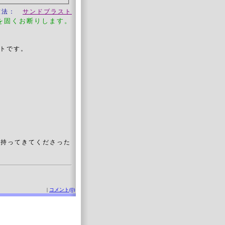
技法：
サンドブラスト
を固くお断りします。
ストです。
持ってきてくださった
|
コメント(0)