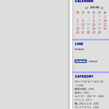
<<
2011/06
>>
日
月
火
水
木
金
1
2
3
5
6
7
8
9
10
12
13
14
15
16
17
19
20
21
22
23
24
26
27
28
29
30
Instagram
facebook
ｽﾃﾝﾄﾞｸﾞﾗｽｸﾞﾙｰﾌﾟ びどりを
（1,245）
教室の紹介（576）
絵付け（507）
ﾌｭｰｼﾞﾝｸﾞ・ｽﾗﾝﾋﾟﾝｸﾞ（498）
イベント（377）
癒しのひととき（326）
サンドブラスト（310）