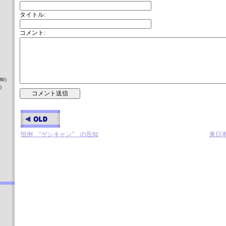
タイトル:
コメント:
）
80）
8）
）
恒例 “ゲシキャン” の告知
東日