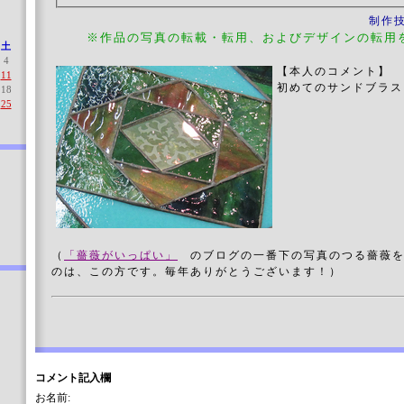
制作
※作品の写真の転載・転用、およびデザインの転用
土
4
【本人のコメント】
11
初めてのサンドブラ
18
25
（
「薔薇がいっぱい」
のブログの一番下の写真のつる薔薇を
のは、この方です。毎年ありがとうございます！）
コメント記入欄
お名前: