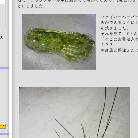
るし、フラクチャ―が手に刺さって痛かったので、2枚合わせ
とにしました。
ファイバーペーパ
みができるように
を焼きました。
それを見て、Fさ
染矢
「そこにお醤油入
？？？
刺身皿と間違えた