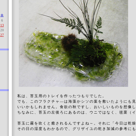
土
6
13
20
27
私は、苔玉用のトレイを作ったつもりでした。
でも、このフラクチャ―は海藻かシソの葉を敷いたようにも
いいかもしれません。食欲の秋ですし、おいしいものを想像
ちなみに、苔玉の左後ろにあるのは、ウニではなく、毬栗（
苔玉に霧を吹くと癒されるんですよね～。それに「今日は乾
その日の湿度もわかるので、グリザイユの乾き加減の参考に