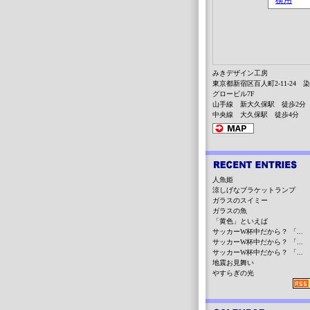
みきデザイン工房
東京都新宿区百人町2-11-24 
グロービル7F
山手線 新大久保駅 徒歩2分
中央線 大久保駅 徒歩4分
人魚姫
涼しげなブラケットランプ
ガラスのスイミー
ガラスの魚
「黄色」といえば
サッカーW杯中だから？ 「...
サッカーW杯中だから？ 「...
サッカーW杯中だから？ 「...
地震お見舞い
やすらぎの光