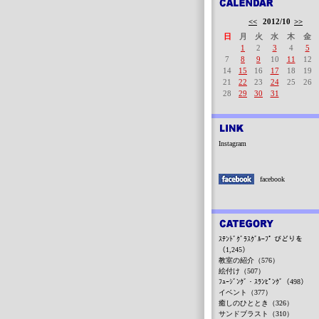
<<
2012/10
>>
日
月
火
水
木
金
1
2
3
4
5
7
8
9
10
11
12
14
15
16
17
18
19
21
22
23
24
25
26
28
29
30
31
Instagram
facebook
ｽﾃﾝﾄﾞｸﾞﾗｽｸﾞﾙｰﾌﾟ びどりを
（1,245）
教室の紹介（576）
絵付け（507）
ﾌｭｰｼﾞﾝｸﾞ・ｽﾗﾝﾋﾟﾝｸﾞ（498）
イベント（377）
癒しのひととき（326）
サンドブラスト（310）