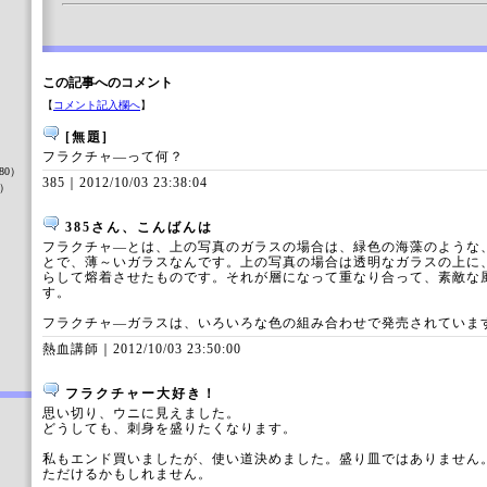
この記事へのコメント
【
コメント記入欄へ
】
）
[無題]
フラクチャ―って何？
80）
385｜
2012/10/03 23:38:04
8）
385さん、こんばんは
フラクチャ―とは、上の写真のガラスの場合は、緑色の海藻のような
とで、薄～いガラスなんです。上の写真の場合は透明なガラスの上に
）
らして熔着させたものです。それが層になって重なり合って、素敵な
す。
フラクチャ―ガラスは、いろいろな色の組み合わせで発売されていま
熱血講師｜
2012/10/03 23:50:00
フラクチャー大好き！
思い切り、ウニに見えました。
どうしても、刺身を盛りたくなります。
私もエンド買いましたが、使い道決めました。盛り皿ではありません
ただけるかもしれません。