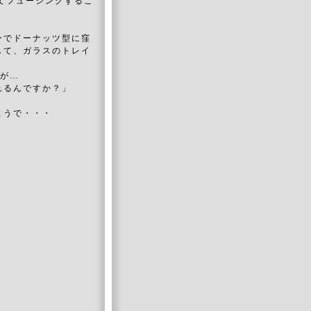
てフュージングするこ
ーでドーナッツ型に窪
して、ガラスのトレイ
んが…
れるんですか？」
ようで・・・