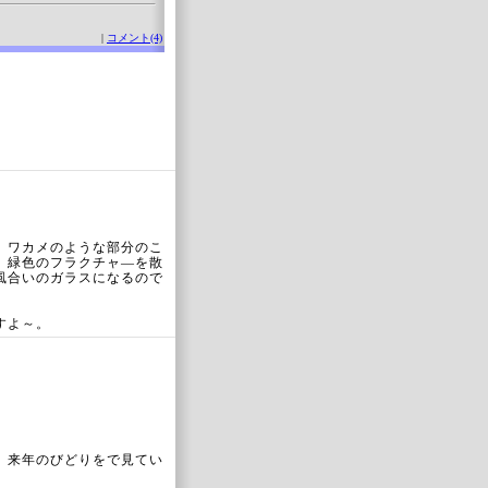
|
コメント(4)
、ワカメのような部分のこ
、緑色のフラクチャ―を散
風合いのガラスになるので
すよ～。
。来年のびどりをで見てい