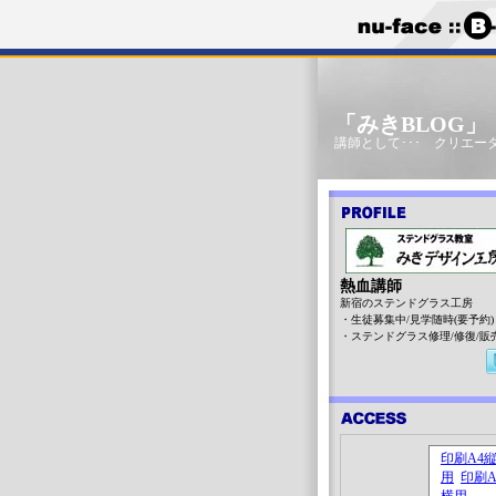
「みきBLOG
講師として･･･ クリエータ
熱血講師
新宿のステンドグラス工房
・生徒募集中/見学随時(要予約)
・ステンドグラス修理/修復/販