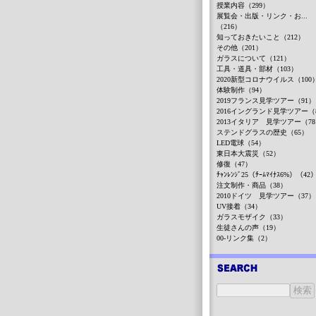
授業内容（299）
展覧会・出版・リンク・お...
（216）
知っておきたいこと（212）
その他（201）
ガラスについて（121）
工具・道具・部材（103）
2020新型コロナウイルス（100
体験制作（94）
2019フランス見学ツアー（91）
2016イングランド見学ツアー（
2013イタリア 見学ツアー（7
ステンドグラスの歴史（65）
LED電球（54）
東日本大震災（52）
修復（47）
ﾁｬﾝﾚﾝｼﾞ25（ﾁｰﾑﾏｲﾅｽ6%）（42
注文制作・商品（38）
2010ドイツ 見学ツアー（37）
UV接着（34）
ガラスモザイク（33）
生徒さんの声（19）
00-リンク集（2）