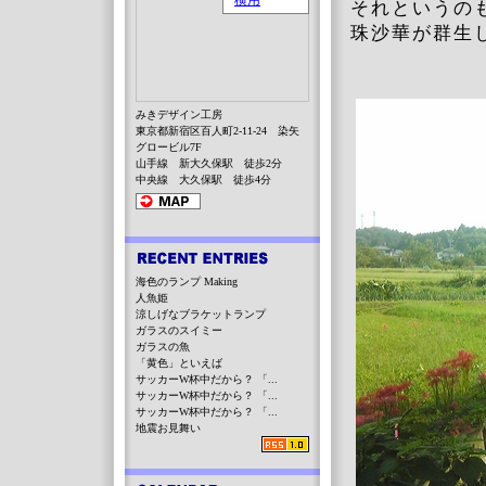
それというの
珠沙華が群生
みきデザイン工房
東京都新宿区百人町2-11-24 染矢
グロービル7F
山手線 新大久保駅 徒歩2分
中央線 大久保駅 徒歩4分
海色のランプ Making
人魚姫
涼しげなブラケットランプ
ガラスのスイミー
ガラスの魚
「黄色」といえば
サッカーW杯中だから？ 「...
サッカーW杯中だから？ 「...
サッカーW杯中だから？ 「...
地震お見舞い