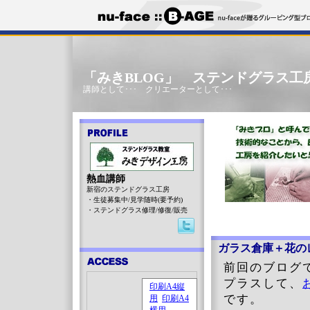
「みきBLOG」 ステンドグラス工
講師として･･･ クリエーターとして･･･
熱血講師
新宿のステンドグラス工房
・生徒募集中/見学随時(要予約)
・ステンドグラス修理/修復/販売
ガラス倉庫＋花の
前回のブログ
プラスして、
です。