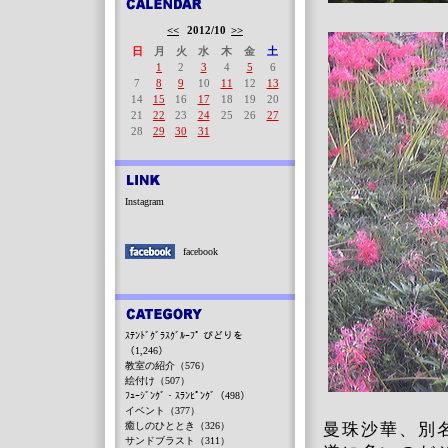
<<
2012/10
>>
日
月
火
水
木
金
土
1
2
3
4
5
6
7
8
9
10
11
12
13
14
15
16
17
18
19
20
21
22
23
24
25
26
27
28
29
30
31
Instagram
facebook
ｽﾃﾝﾄﾞｸﾞﾗｽｸﾞﾙｰﾌﾟ びどりを
（1,246）
教室の紹介（576）
絵付け（507）
ﾌｭｰｼﾞﾝｸﾞ・ｽﾗﾝﾋﾟﾝｸﾞ（498）
イベント（377）
癒しのひととき（326）
曼珠沙華、別
サンドブラスト（311）