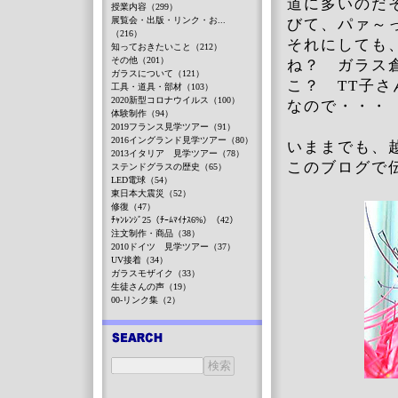
道に多いのだ
授業内容（299）
展覧会・出版・リンク・お...
びて、パァ～
（216）
それにしても
知っておきたいこと（212）
その他（201）
ね？ ガラス
ガラスについて（121）
こ？ TT子
工具・道具・部材（103）
2020新型コロナウイルス（100）
なので・・
体験制作（94）
2019フランス見学ツアー（91）
2016イングランド見学ツアー（80）
いままでも、
2013イタリア 見学ツアー（78）
このブログで
ステンドグラスの歴史（65）
LED電球（54）
東日本大震災（52）
修復（47）
ﾁｬﾝﾚﾝｼﾞ25（ﾁｰﾑﾏｲﾅｽ6%）（42）
注文制作・商品（38）
2010ドイツ 見学ツアー（37）
UV接着（34）
ガラスモザイク（33）
生徒さんの声（19）
00-リンク集（2）