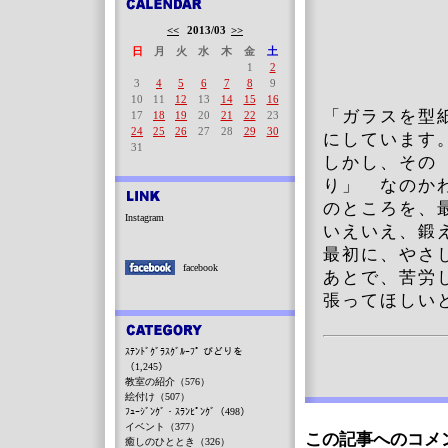
<<
2013/03
>>
日
月
火
水
木
金
土
1
2
3
4
5
6
7
8
9
10
11
12
13
14
15
16
「ガラスを型
17
18
19
20
21
22
23
24
25
26
27
28
29
30
にしています
31
しかし、その
り」 なのか
のところを、
Instagram
いえいえ、鍛
最初に、やさ
facebook
あとで、苦労
張ってほしい
ｽﾃﾝﾄﾞｸﾞﾗｽｸﾞﾙｰﾌﾟ びどりを
（1,245）
教室の紹介（576）
絵付け（507）
ﾌｭｰｼﾞﾝｸﾞ・ｽﾗﾝﾋﾟﾝｸﾞ（498）
イベント（377）
この記事へのコメ
癒しのひととき（326）