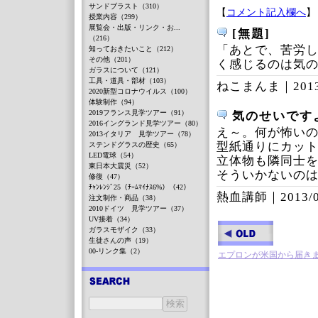
サンドブラスト（310）
【
コメント記入欄へ
】
授業内容（299）
展覧会・出版・リンク・お...
[無題]
（216）
「あとで、苦労
知っておきたいこと（212）
その他（201）
く感じるのは気
ガラスについて（121）
工具・道具・部材（103）
ねこまんま｜
201
2020新型コロナウイルス（100）
体験制作（94）
2019フランス見学ツアー（91）
気のせいです
2016イングランド見学ツアー（80）
え～。何が怖い
2013イタリア 見学ツアー（78）
型紙通りにカッ
ステンドグラスの歴史（65）
LED電球（54）
立体物も隣同士
東日本大震災（52）
そういかないの
修復（47）
ﾁｬﾝﾚﾝｼﾞ25（ﾁｰﾑﾏｲﾅｽ6%）（42）
熱血講師｜
2013/
注文制作・商品（38）
2010ドイツ 見学ツアー（37）
UV接着（34）
ガラスモザイク（33）
生徒さんの声（19）
00-リンク集（2）
エプロンが米国から届き