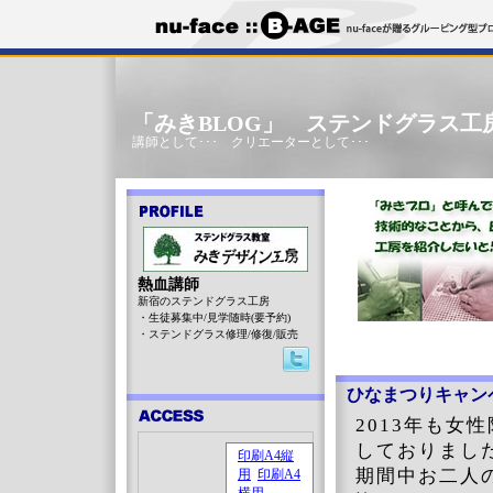
「みきBLOG」 ステンドグラス工
講師として･･･ クリエーターとして･･･
熱血講師
新宿のステンドグラス工房
・生徒募集中/見学随時(要予約)
・ステンドグラス修理/修復/販売
ひなまつりキャン
2013年も
しておりました
期間中お二人