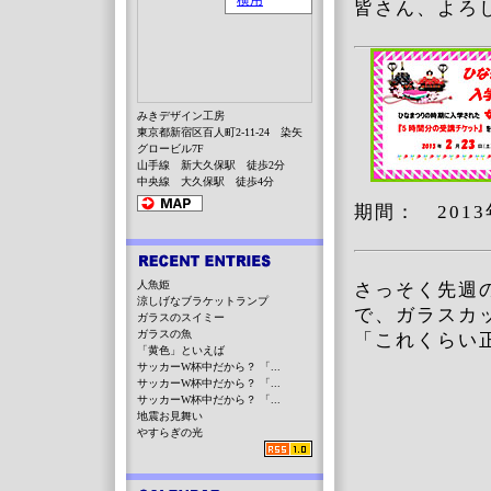
皆さん、よろ
みきデザイン工房
東京都新宿区百人町2-11-24 染矢
グロービル7F
山手線 新大久保駅 徒歩2分
中央線 大久保駅 徒歩4分
期間： 201
人魚姫
さっそく先週
涼しげなブラケットランプ
で、ガラスカ
ガラスのスイミー
ガラスの魚
「これくらい
「黄色」といえば
サッカーW杯中だから？ 「...
サッカーW杯中だから？ 「...
サッカーW杯中だから？ 「...
地震お見舞い
やすらぎの光