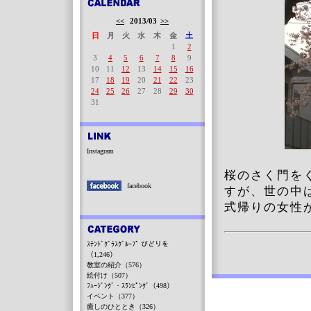
<<
2013/03
>>
日
月
火
水
木
金
土
1
2
3
4
5
6
7
8
9
10
11
12
13
14
15
16
17
18
19
20
21
22
23
24
25
26
27
28
29
30
31
Instagram
桜のさく門を
facebook
すが、世の中
式帰りの女性
ｽﾃﾝﾄﾞｸﾞﾗｽｸﾞﾙｰﾌﾟ びどりを
（1,246）
教室の紹介（576）
絵付け（507）
ﾌｭｰｼﾞﾝｸﾞ・ｽﾗﾝﾋﾟﾝｸﾞ（498）
イベント（377）
癒しのひととき（326）