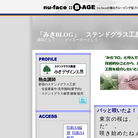
「みきBLOG」 ステンドグラス工
講師として･･･ クリエーターとして･･･
熱血講師
新宿のステンドグラス工房
・生徒募集中/見学随時(要予約)
・ステンドグラス修理/修復/販売
パッと咲いたよ！
東京の桜は、
た” 。
咲き始めたね