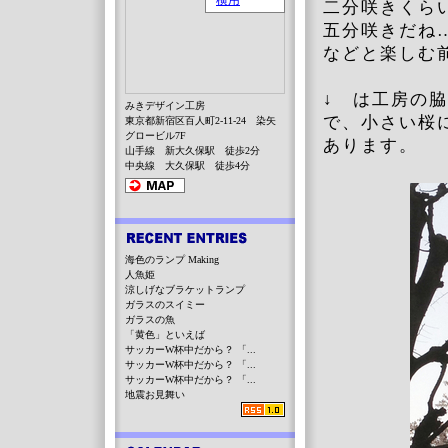
二分咲きくら
五分咲きだね
などと楽しむ
↓ は工房の
みきデザイン工房
で、小さい桜
東京都新宿区百人町2-11-24 染矢
グロービル7F
あります。
山手線 新大久保駅 徒歩2分
中央線 大久保駅 徒歩4分
海色のランプ Making
人魚姫
涼しげなブラケットランプ
ガラスのスイミー
ガラスの魚
「黄色」といえば
サッカーW杯中だから？ 「...
サッカーW杯中だから？ 「...
サッカーW杯中だから？ 「...
地震お見舞い