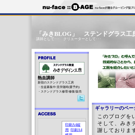
「みきBLOG」 ステンドグラス工
講師として･･･ クリエーターとして･･･
熱血講師
新宿のステンドグラス工房
・生徒募集中/見学随時(要予約)
・ステンドグラス修理/修復/販売
ギャラリーのペー
このブログを
そして、みき
謝しておりま