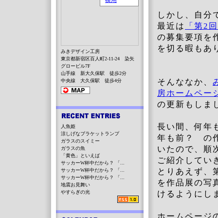
しかし、自分
最近は
「第2
の募集要項を
を切る暇もあ
みきデザイン工房
東京都新宿区百人町2-11-24 染矢
グロービル7F
山手線 新大久保駅 徒歩2分
そんななか、
中央線 大久保駅 徒歩4分
房ホームペー
の更新もしま
長い間、何年
人魚姫
涼しげなブラケットランプ
年も前？ の
ガラスのスイミー
いたので、順
ガラスの魚
「黄色」といえば
ご紹介してい
サッカーW杯中だから？ 「...
とりあえず、第
サッカーW杯中だから？ 「...
サッカーW杯中だから？ 「...
を作品展の写
地震お見舞い
やすらぎの光
けるようにし
ホームページ