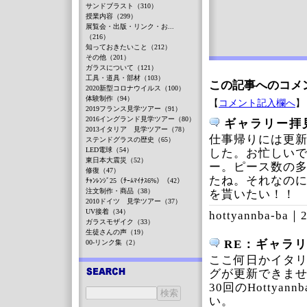
サンドブラスト（310）
授業内容（299）
展覧会・出版・リンク・お...
（216）
知っておきたいこと（212）
その他（201）
ガラスについて（121）
工具・道具・部材（103）
この記事へのコメ
2020新型コロナウイルス（100）
体験制作（94）
【
コメント記入欄へ
】
2019フランス見学ツアー（91）
2016イングランド見学ツアー（80）
ギャラリー拝
2013イタリア 見学ツアー（78）
仕事帰りには更新
ステンドグラスの歴史（65）
LED電球（54）
した。お忙しい
東日本大震災（52）
ー。ピース数の
修復（47）
たね。それなの
ﾁｬﾝﾚﾝｼﾞ25（ﾁｰﾑﾏｲﾅｽ6%）（42）
注文制作・商品（38）
を貰いたい！！
2010ドイツ 見学ツアー（37）
UV接着（34）
hottyannba-ba｜
2
ガラスモザイク（33）
生徒さんの声（19）
RE：ギャラ
00-リンク集（2）
ここ何日かイタ
グが更新できま
30回のHotty
い。