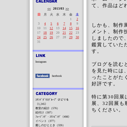
て、作品はど
<<
2013/03
>>
日
月
火
水
木
金
土
1
2
3
4
5
6
7
8
9
しかも、制作
10
11
12
13
14
15
16
メント、制作
17
18
19
20
21
22
23
24
25
26
27
28
29
30
しましたので
31
鑑賞していた
す。
Instagram
ブログを読む
を見た時には
facebook
ったことがた
好評です。
特に第30回展
ｽﾃﾝﾄﾞｸﾞﾗｽｸﾞﾙｰﾌﾟ びどりを
展、32回展
（1,245）
教室の紹介（576）
ちください。
絵付け（507）
ﾌｭｰｼﾞﾝｸﾞ・ｽﾗﾝﾋﾟﾝｸﾞ（498）
イベント（377）
癒しのひととき（326）