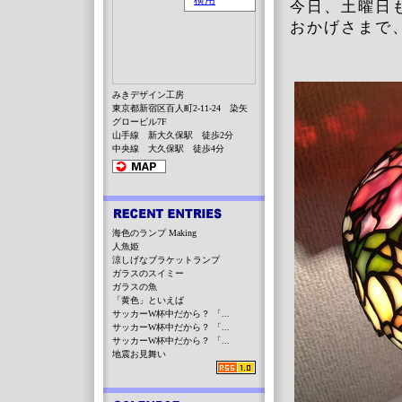
今日、土曜日
おかげさまで
みきデザイン工房
東京都新宿区百人町2-11-24 染矢
グロービル7F
山手線 新大久保駅 徒歩2分
中央線 大久保駅 徒歩4分
海色のランプ Making
人魚姫
涼しげなブラケットランプ
ガラスのスイミー
ガラスの魚
「黄色」といえば
サッカーW杯中だから？ 「...
サッカーW杯中だから？ 「...
サッカーW杯中だから？ 「...
地震お見舞い