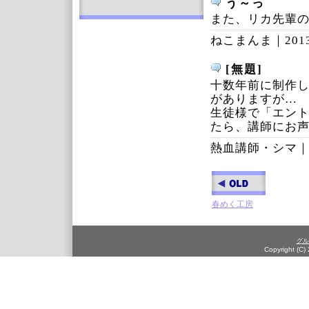
う～っ
また、リカ先輩
ねこまんま｜
201
[無題]
十数年前に制作
がありますが…
生徒様で「エン
たら、講師にお
熱血講師・シマ
春めく工房
グル
Copyright (C)