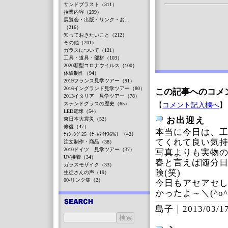
サンドブラスト（311）
授業内容（299）
展覧会・出版・リンク・お...
（216）
知っておきたいこと（212）
その他（201）
ガラスについて（121）
工具・道具・部材（103）
2020新型コロナウイルス（100）
体験制作（94）
2019フランス見学ツアー（91）
2016イングランド見学ツアー（80）
この記事へのコメ
2013イタリア 見学ツアー（78）
ステンドグラスの歴史（65）
【
コメント記入欄へ
】
LED電球（54）
お出迎え
東日本大震災（52）
修復（47）
本当に今日は、
ﾁｬﾝﾚﾝｼﾞ25（ﾁｰﾑﾏｲﾅｽ6%）（42）
てくれて良い気
注文制作・商品（38）
2010ドイツ 見学ツアー（37）
写真よりも実物
UV接着（34）
春と言えば随分
ガラスモザイク（33）
険(笑)
生徒さんの声（19）
00-リンク集（2）
今日もアセアセ
かったよ～＼(^o
島子｜
2013/03/17