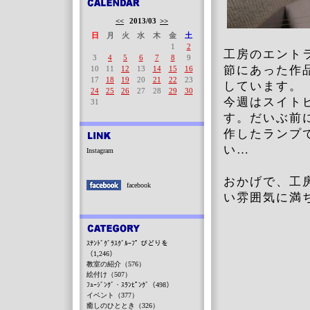
<<
2013/03
>>
日
月
火
水
木
金
土
1
2
工房のエント
3
4
5
6
7
8
9
節にあった作
10
11
12
13
14
15
16
17
18
19
20
21
22
23
しています。
24
25
26
27
28
29
30
今週はスイト
31
す。だいぶ前
作したランプ
い…
Instagram
おかげで、工
facebook
い雰囲気に満
ｽﾃﾝﾄﾞｸﾞﾗｽｸﾞﾙｰﾌﾟ びどりを
（1,246）
教室の紹介（576）
絵付け（507）
ﾌｭｰｼﾞﾝｸﾞ・ｽﾗﾝﾋﾟﾝｸﾞ（498）
イベント（377）
癒しのひととき（326）