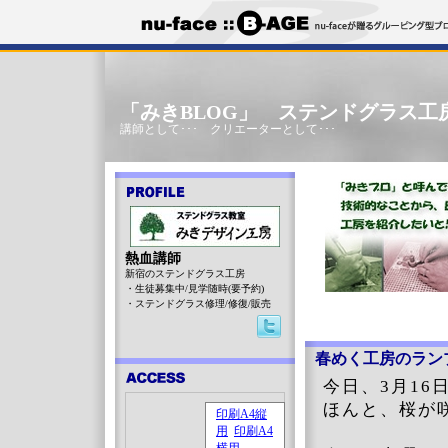
「みきBLOG」 ステンドグラス工
講師として･･･ クリエーターとして･･･
熱血講師
新宿のステンドグラス工房
・生徒募集中/見学随時(要予約)
・ステンドグラス修理/修復/販売
春めく工房のラン
今日、3月1
ほんと、桜が