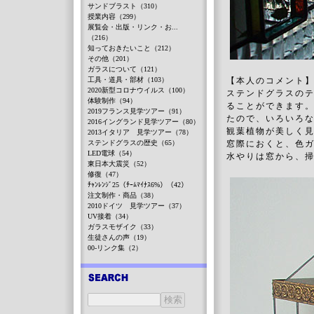
サンドブラスト（310）
授業内容（299）
展覧会・出版・リンク・お...
（216）
知っておきたいこと（212）
その他（201）
ガラスについて（121）
工具・道具・部材（103）
【本人のコメント
2020新型コロナウイルス（100）
ステンドグラスの
体験制作（94）
ることができます
2019フランス見学ツアー（91）
たので、いろいろ
2016イングランド見学ツアー（80）
観葉植物が美しく
2013イタリア 見学ツアー（78）
ステンドグラスの歴史（65）
窓際におくと、色
LED電球（54）
水やりは窓から、
東日本大震災（52）
修復（47）
ﾁｬﾝﾚﾝｼﾞ25（ﾁｰﾑﾏｲﾅｽ6%）（42）
注文制作・商品（38）
2010ドイツ 見学ツアー（37）
UV接着（34）
ガラスモザイク（33）
生徒さんの声（19）
00-リンク集（2）