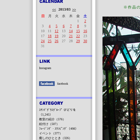
※作品
<<
2013/03
>>
日
月
火
水
木
金
土
1
2
3
4
5
6
7
8
9
10
11
12
13
14
15
16
17
18
19
20
21
22
23
24
25
26
27
28
29
30
31
Instagram
facebook
ｽﾃﾝﾄﾞｸﾞﾗｽｸﾞﾙｰﾌﾟ びどりを
（1,245）
教室の紹介（576）
絵付け（507）
ﾌｭｰｼﾞﾝｸﾞ・ｽﾗﾝﾋﾟﾝｸﾞ（498）
イベント（377）
癒しのひととき（326）