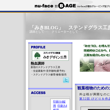
「みきBLOG」 ステンドグラス工
講師として･･･ クリエーターとして･･･
熱血講師
新宿のステンドグラス工房
・生徒募集中/見学随時(要予約)
・ステンドグラス修理/修復/販売
観葉植物のための
外は桜が満開なの
第32回 びどりを作