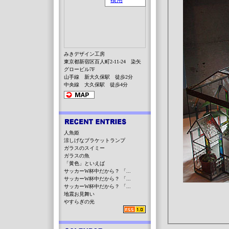
みきデザイン工房
東京都新宿区百人町2-11-24 染矢
グロービル7F
山手線 新大久保駅 徒歩2分
中央線 大久保駅 徒歩4分
人魚姫
涼しげなブラケットランプ
ガラスのスイミー
ガラスの魚
「黄色」といえば
サッカーW杯中だから？ 「...
サッカーW杯中だから？ 「...
サッカーW杯中だから？ 「...
地震お見舞い
やすらぎの光