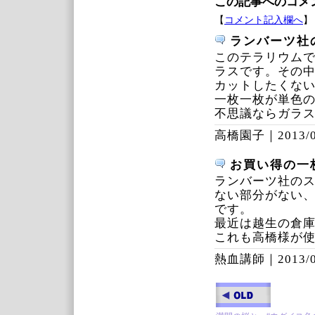
この記事へのコメ
【
コメント記入欄へ
】
ランバーツ社
このテラリウム
ラスです。その
カットしたくな
一枚一枚が単色
不思議ならガラ
高橋園子｜
2013/
お買い得の一
ランバーツ社の
ない部分がない
です。
最近は越生の倉
これも高橋様が
熱血講師｜
2013/