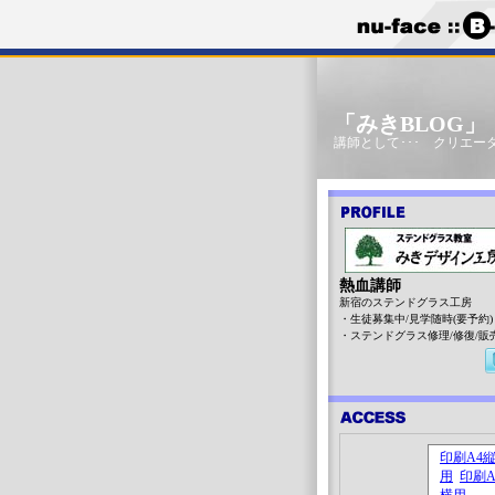
「みきBLOG
講師として･･･ クリエータ
熱血講師
新宿のステンドグラス工房
・生徒募集中/見学随時(要予約)
・ステンドグラス修理/修復/販