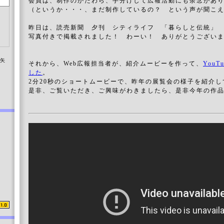
会員は、制作のかたわら、手分けして広報活動にも余念があ
（というか・・・、まだ制作しているの？ という声が聞こ
昨日は、読売新聞 夕刊 シティライフ 「暮らしと伝統」
写真付きで掲載されました！ わーい！ ありがとうござい
染矢
それから、Web広報担当者が、紹介ムービーを作って、
You
した
。
2分20秒のショートムービーで、昨年の展覧会の様子を紹介し
是非、ご覧いただき、ご興味がわきましたら、是非今年の作