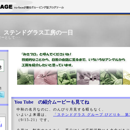
」 ステンドグラス工房の一日
ーとして･･･
売
You Tube の紹介ムービーも見てね
中秋の名月なのに、のんびり月見する暇もなく、
いよいよ来週は、
「ステンドグラス グループ びどりを 第3
（9/15-21）です。