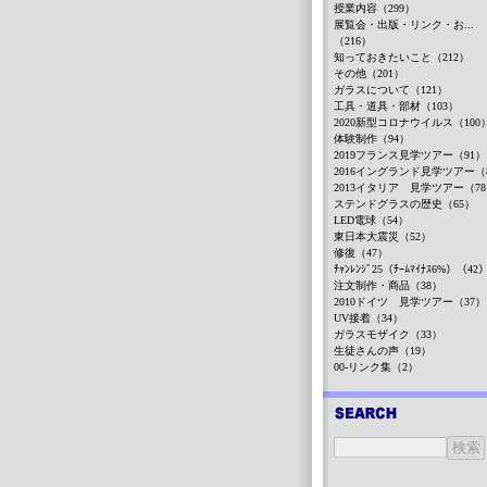
授業内容（299）
展覧会・出版・リンク・お...
（216）
知っておきたいこと（212）
その他（201）
ガラスについて（121）
工具・道具・部材（103）
2020新型コロナウイルス（100
体験制作（94）
2019フランス見学ツアー（91）
2016イングランド見学ツアー（
2013イタリア 見学ツアー（7
ステンドグラスの歴史（65）
LED電球（54）
東日本大震災（52）
修復（47）
ﾁｬﾝﾚﾝｼﾞ25（ﾁｰﾑﾏｲﾅｽ6%）（42
注文制作・商品（38）
2010ドイツ 見学ツアー（37）
UV接着（34）
ガラスモザイク（33）
生徒さんの声（19）
00-リンク集（2）