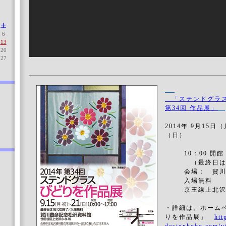
土
6
13
20
27
「ステンドグラス
第34回 作品展」
2014年 9月15日
（日）
10：00 開館 ～
（最終日は16
会場： 賀川豊
入場無料
京王線上北沢駅
・詳細は、ホームペ
りを作品展」
htt