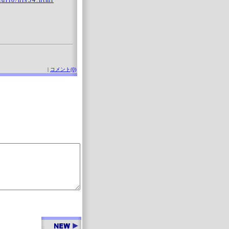
drio/his34.html
|
コメント(0)