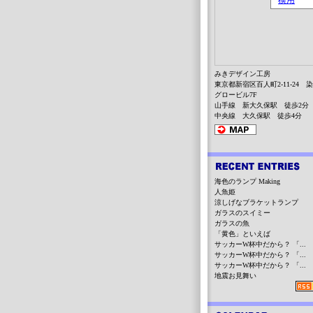
みきデザイン工房
東京都新宿区百人町2-11-24 
グロービル7F
山手線 新大久保駅 徒歩2分
中央線 大久保駅 徒歩4分
海色のランプ Making
人魚姫
涼しげなブラケットランプ
ガラスのスイミー
ガラスの魚
「黄色」といえば
サッカーW杯中だから？ 「...
サッカーW杯中だから？ 「...
サッカーW杯中だから？ 「...
地震お見舞い