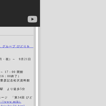
 グループ びどりを
（月・祝）～ 9月21日
 17：00 閉館
：00終了）
彦記念松沢資料館
 より徒歩5分
ージ 「第34回 びど
p://www.miki-