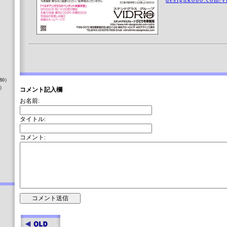
designkobo.com/vi
）
80）
8）
コメント記入欄
お名前:
タイトル:
）
コメント: