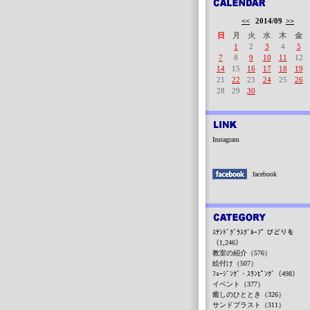
<<
2014/09
>>
日
月
火
水
木
金
1
2
3
4
5
7
8
9
10
11
12
14
15
16
17
18
19
21
22
23
24
25
26
28
29
30
Instagram
facebook
ｽﾃﾝﾄﾞｸﾞﾗｽｸﾞﾙｰﾌﾟ びどりを
（1,246）
教室の紹介（576）
絵付け（507）
ﾌｭｰｼﾞﾝｸﾞ・ｽﾗﾝﾋﾟﾝｸﾞ（498）
イベント（377）
癒しのひととき（326）
サンドブラスト（311）