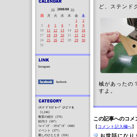
ど、ステンド
<<
2008/08
>>
日
月
火
水
木
金
土
1
2
3
4
5
6
7
8
9
10
11
12
13
14
15
16
17
18
19
20
21
22
23
24
25
26
27
28
29
30
31
Instagram
facebook
械があったの
すよ。
ｽﾃﾝﾄﾞｸﾞﾗｽｸﾞﾙｰﾌﾟ びどりを
（1,246）
教室の紹介（576）
この記事へのコメ
絵付け（507）
ﾌｭｰｼﾞﾝｸﾞ・ｽﾗﾝﾋﾟﾝｸﾞ（498）
【
コメント記入欄へ
】
イベント（377）
お世話になり
癒しのひととき（326）