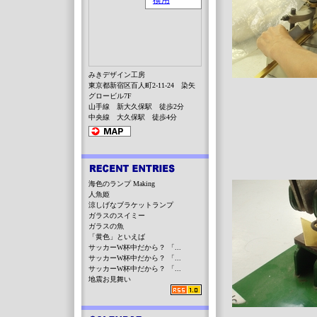
みきデザイン工房
東京都新宿区百人町2-11-24 染矢
グロービル7F
山手線 新大久保駅 徒歩2分
中央線 大久保駅 徒歩4分
海色のランプ Making
人魚姫
涼しげなブラケットランプ
ガラスのスイミー
ガラスの魚
「黄色」といえば
サッカーW杯中だから？ 「...
サッカーW杯中だから？ 「...
サッカーW杯中だから？ 「...
地震お見舞い