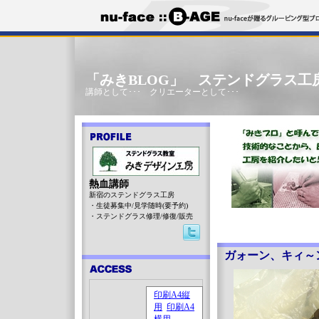
「みきBLOG」 ステンドグラス工
講師として･･･ クリエーターとして･･･
熱血講師
新宿のステンドグラス工房
・生徒募集中/見学随時(要予約)
・ステンドグラス修理/修復/販売
ガォーン、キィ～