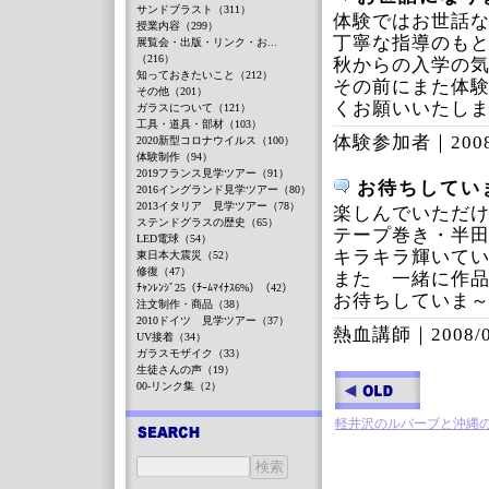
サンドブラスト（311）
体験ではお世話
授業内容（299）
丁寧な指導のも
展覧会・出版・リンク・お...
（216）
秋からの入学の気
知っておきたいこと（212）
その前にまた体
その他（201）
くお願いいたし
ガラスについて（121）
工具・道具・部材（103）
体験参加者｜
200
2020新型コロナウイルス（100）
体験制作（94）
2019フランス見学ツアー（91）
お待ちしてい
2016イングランド見学ツアー（80）
2013イタリア 見学ツアー（78）
楽しんでいただ
ステンドグラスの歴史（65）
テープ巻き・半
LED電球（54）
キラキラ輝いて
東日本大震災（52）
修復（47）
また 一緒に作
ﾁｬﾝﾚﾝｼﾞ25（ﾁｰﾑﾏｲﾅｽ6%）（42）
お待ちしていま
注文制作・商品（38）
2010ドイツ 見学ツアー（37）
熱血講師｜
2008/
UV接着（34）
ガラスモザイク（33）
生徒さんの声（19）
00-リンク集（2）
軽井沢のルバーブと沖縄