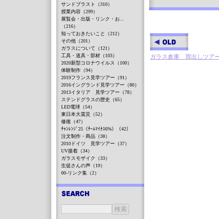
サンドブラスト（310）
授業内容（299）
展覧会・出版・リンク・お...
（216）
知っておきたいこと（212）
その他（201）
ガラスについて（121）
工具・道具・部材（103）
ガラス倉庫 買出しツア
2020新型コロナウイルス（100）
体験制作（94）
2019フランス見学ツアー（91）
2016イングランド見学ツアー（80）
2013イタリア 見学ツアー（78）
ステンドグラスの歴史（65）
LED電球（54）
東日本大震災（52）
修復（47）
ﾁｬﾝﾚﾝｼﾞ25（ﾁｰﾑﾏｲﾅｽ6%）（42）
注文制作・商品（38）
2010ドイツ 見学ツアー（37）
UV接着（34）
ガラスモザイク（33）
生徒さんの声（19）
00-リンク集（2）