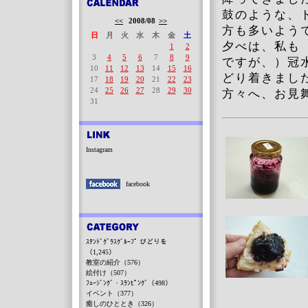
鼓のような、
<<
2008/08
>>
方も多いよう
日
月
火
水
木
金
土
夕べは、私も
1
2
3
4
5
6
7
8
9
ですが、）冠
10
11
12
13
14
15
16
どり着きまし
17
18
19
20
21
22
23
24
25
26
27
28
29
30
方々へ、お見
31
Instagram
facebook
ｽﾃﾝﾄﾞｸﾞﾗｽｸﾞﾙｰﾌﾟ びどりを
（1,245）
教室の紹介（576）
絵付け（507）
ﾌｭｰｼﾞﾝｸﾞ・ｽﾗﾝﾋﾟﾝｸﾞ（498）
イベント（377）
癒しのひととき（326）