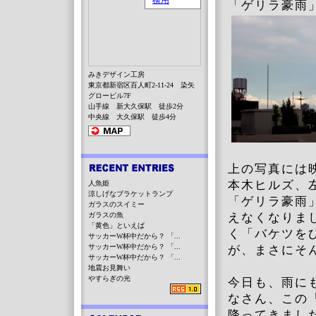
「ゲリラ豪雨
みきデザイン工房
東京都新宿区百人町2-11-24 染矢
グロービル7F
山手線 新大久保駅 徒歩2分
中央線 大久保駅 徒歩4分
上の写真には
本木ヒルズ、
人魚姫
涼しげなブラケットランプ
「ゲリラ豪雨
ガラスのスイミー
ガラスの魚
えなくなりま
「黄色」といえば
く「バケツを
サッカーW杯中だから？ 「...
サッカーW杯中だから？ 「...
が、まさにそ
サッカーW杯中だから？ 「...
地震お見舞い
やすらぎの光
今日も、雨に
なさん、この
降ってきまし