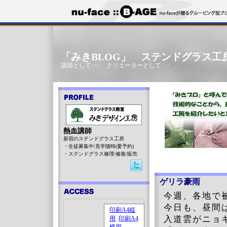
「みきBLOG」 ステンドグラス工
講師として･･･ クリエーターとして･･･
熱血講師
新宿のステンドグラス工房
・生徒募集中/見学随時(要予約)
・ステンドグラス修理/修復/販売
ゲリラ豪雨
今週、各地で
今日も、昼間
入道雲がニョ