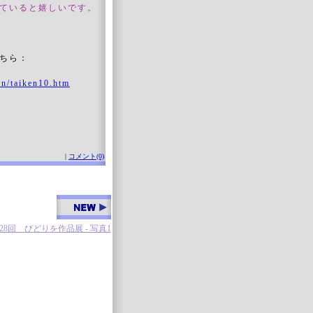
ていると嬉しいです。
ちら：
en/taiken10.htm
|
コメント(0)
28回 びどりを作品展 - 写真1