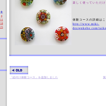
楽しく使っていただけ
土
4
体験コースの詳細はこ
11
18
http://www.miki-
25
designkobo.com/taik
「絵付け体験コース」を追加しました
第