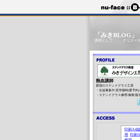
「みきBLOG
講師として･･･ クリエータ
熱血講師
新宿のステンドグラス工房
・生徒募集中/見学随時(要予約)
・ステンドグラス修理/修復/販