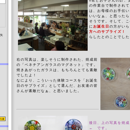
6名とお子さんの計、
の作業台で制作されて
は、お母様のお手伝い
いいなぁ、と思ったら
そうです。そして、こ
に
お誕生日
の方がいら
方へのサプライズ！
染矢
らしたとのことでした
右の写真は、楽しそうに制作された、焼成前
の「ベネチアンガラスのマグネット」です。
焼きあがったガラスは、もちろんとても素敵
でしたよ！
なにより、こういった体験コースを「お誕生
日のサプライズ」として選んだ、お友達の皆
さんが素敵だなぁ、と思いました。
後日、上の写真を焼成
←
です。