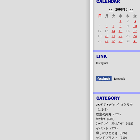
<<
2008/10
>>
日
月
火
水
木
金
1
2
3
5
6
7
8
9
10
12
13
14
15
16
17
19
20
21
22
23
24
26
27
28
29
30
31
Instagram
facebook
ｽﾃﾝﾄﾞｸﾞﾗｽｸﾞﾙｰﾌﾟ びどりを
（1,245）
教室の紹介（576）
絵付け（507）
ﾌｭｰｼﾞﾝｸﾞ・ｽﾗﾝﾋﾟﾝｸﾞ（498）
イベント（377）
癒しのひととき（326）
サンドブラスト（310）