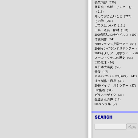
授業内容（299）
展覧会・出版・リンク・お...
（216）
知っておきたいこと（212）
その他（201）
ガラスについて（121）
工具・道具・部材（103）
2020新型コロナウイルス（100
体験制作（94）
2019フランス見学ツアー（91）
2016イングランド見学ツアー（
2013イタリア 見学ツアー（7
ステンドグラスの歴史（65）
LED電球（54）
東日本大震災（52）
修復（47）
ﾁｬﾝﾚﾝｼﾞ25（ﾁｰﾑﾏｲﾅｽ6%）（42
注文制作・商品（38）
2010ドイツ 見学ツアー（37）
UV接着（34）
ガラスモザイク（33）
生徒さんの声（19）
00-リンク集（2）