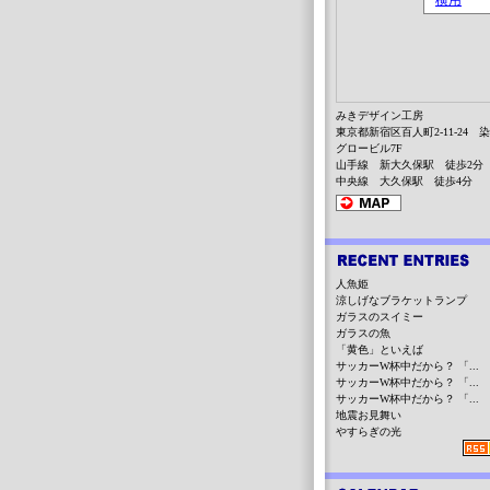
みきデザイン工房
東京都新宿区百人町2-11-24 
グロービル7F
山手線 新大久保駅 徒歩2分
中央線 大久保駅 徒歩4分
人魚姫
涼しげなブラケットランプ
ガラスのスイミー
ガラスの魚
「黄色」といえば
サッカーW杯中だから？ 「...
サッカーW杯中だから？ 「...
サッカーW杯中だから？ 「...
地震お見舞い
やすらぎの光