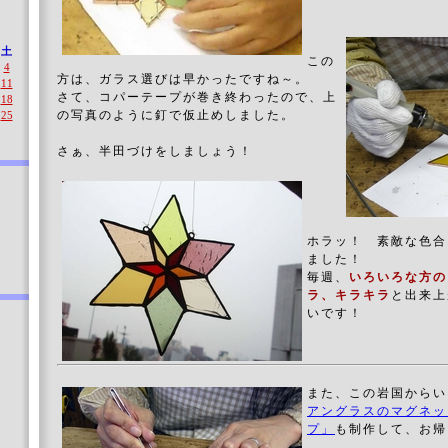
土
この
4
方は、ガラス選びは早かったですね～。
11
さて、コパーテープが巻き終わったので、上
18
の写真のように釘で仮止めしました。
25
さぁ、半田づけをしましょう！
ホラッ！ 素敵な色合
ました！
毎週、
いろいろな方の
ラ、キラキラ
と出来上
いです！
また、この岩国からい
アングラスのマグネ
プ」
も制作して、お帰