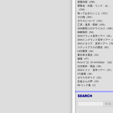
授業内容（299）
展覧会・出版・リンク・お...
（216）
知っておきたいこと（212）
その他（201）
ガラスについて（121）
工具・道具・部材（103）
2020新型コロナウイルス（100
体験制作（94）
2019フランス見学ツアー（91）
2016イングランド見学ツアー（
2013イタリア 見学ツアー（7
ステンドグラスの歴史（65）
LED電球（54）
東日本大震災（52）
修復（47）
ﾁｬﾝﾚﾝｼﾞ25（ﾁｰﾑﾏｲﾅｽ6%）（42
注文制作・商品（38）
2010ドイツ 見学ツアー（37）
UV接着（34）
ガラスモザイク（33）
生徒さんの声（19）
00-リンク集（2）