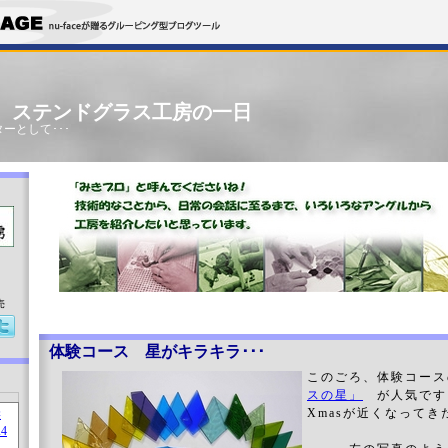
」 ステンドグラス工房の一日
ーとして･･･
売
体験コース 星がキラキラ･･･
このごろ、体験コース
スの星」
が人気です
Xmasが近くなって