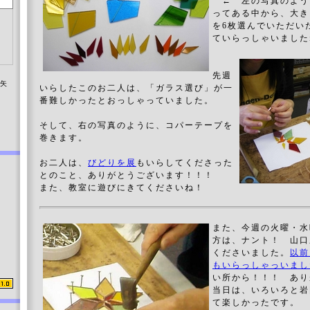
← 左の写真のよう
ってある中から、大き
を6枚選んでいただい
ていらっしゃいました
先週
染矢
いらしたこのお二人は、「ガラス選び」が一
番難しかったとおっしゃっていました。
そして、右の写真のように、コパーテープを
巻きます。
お二人は、
びどりを展
もいらしてくださった
とのこと、ありがとうございます！！！
また、教室に遊びにきてくださいね！
また、今週の火曜・水
方は、ナント！ 山口
くださいました。
以前
もいらっしゃっいまし
い所から！！！ あ
当日は、いろいろと岩
て楽しかったです。