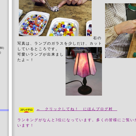
）
右の
写真は、ランプのガラスを少しだけ、カット
80）
しているところです。
8）
可愛いランプが出来まし
たよ～！
）
← クリックしてね！ にほんブログ村
ランキングがなんと3位になっています。
多くの皆様にご覧い
います！