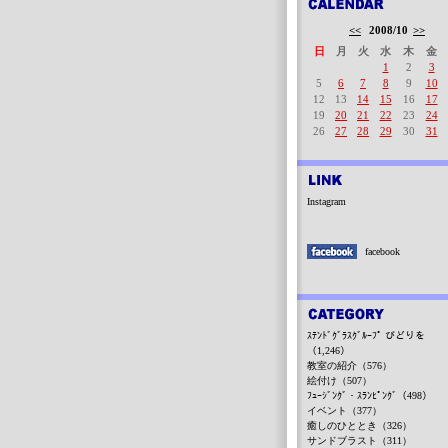
<<
2008/10
>>
日
月
火
水
木
金
1
2
3
5
6
7
8
9
10
12
13
14
15
16
17
19
20
21
22
23
24
26
27
28
29
30
31
Instagram
facebook
ｽﾃﾝﾄﾞｸﾞﾗｽｸﾞﾙｰﾌﾟ びどりを
（1,246）
教室の紹介（576）
絵付け（507）
ﾌｭｰｼﾞﾝｸﾞ・ｽﾗﾝﾋﾟﾝｸﾞ（498）
イベント（377）
癒しのひととき（326）
サンドブラスト（311）