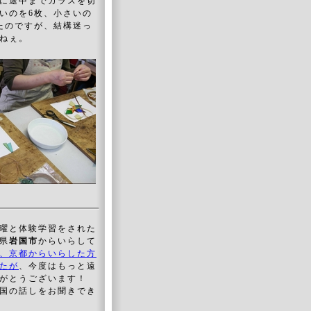
に途中までガラスを切
いのを6枚、小さいの
たのですが、結構迷っ
ねぇ。
曜と体験学習をされた
県
岩国市
からいらして
、京都からいらした方
たが
、今度はもっと遠
りがとうございます！
国の話しをお聞きでき