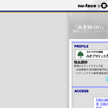
「みきBLOG
講師として･･･ クリエータ
熱血講師
新宿のステンドグラス工房
・生徒募集中/見学随時(要予約)
・ステンドグラス修理/修復/販