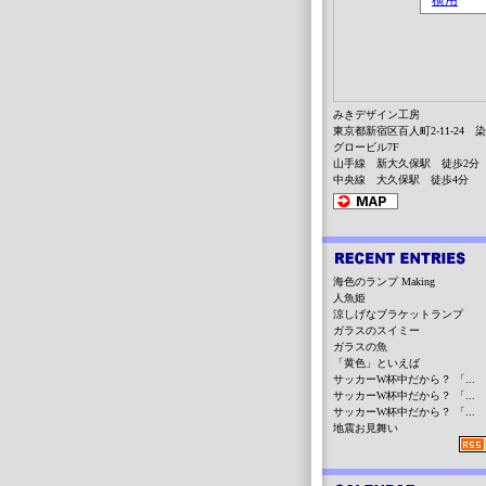
みきデザイン工房
東京都新宿区百人町2-11-24 
グロービル7F
山手線 新大久保駅 徒歩2分
中央線 大久保駅 徒歩4分
海色のランプ Making
人魚姫
涼しげなブラケットランプ
ガラスのスイミー
ガラスの魚
「黄色」といえば
サッカーW杯中だから？ 「...
サッカーW杯中だから？ 「...
サッカーW杯中だから？ 「...
地震お見舞い