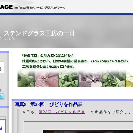
」 ステンドグラス工房の一日
ーとして･･･
売
写真8 - 第28回 びどりを作品展
今日も、
第28回 びどりを作品展
の出品作をご紹介しま