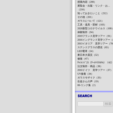
授業内容（299）
展覧会・出版・リンク・お...
（216）
知っておきたいこと（212）
その他（201）
ガラスについて（121）
工具・道具・部材（103）
2020新型コロナウイルス（100
体験制作（94）
2019フランス見学ツアー（91）
2016イングランド見学ツアー（
2013イタリア 見学ツアー（7
ステンドグラスの歴史（65）
LED電球（54）
東日本大震災（52）
修復（47）
ﾁｬﾝﾚﾝｼﾞ25（ﾁｰﾑﾏｲﾅｽ6%）（42
注文制作・商品（38）
2010ドイツ 見学ツアー（37）
UV接着（34）
ガラスモザイク（33）
生徒さんの声（19）
00-リンク集（2）