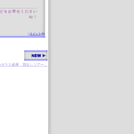
どをお寄せください
ね！
|
コメント(0)
月のガラス倉庫 買出しツアー」