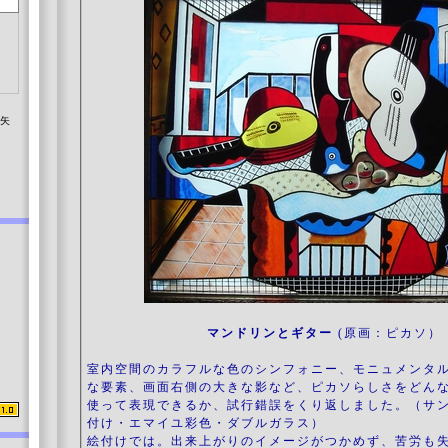
染矢
マンドリンとギター
(原画：ピカソ）
室
内空間のカラフルな色のシンフォニー、モニュメンタ
な要素、画面右側の大きな影など、ピカソらしさをどん
使って表現できるか、試行錯誤をくり返しました。（サ
付け・エマイユ彩色・ダブルガラス）
絵付けでは。出来上がりのイメージがつかめず、苦労も