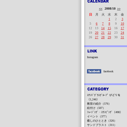
<<
2008/10
>>
日
月
火
水
木
金
1
2
3
5
6
7
8
9
10
12
13
14
15
16
17
19
20
21
22
23
24
26
27
28
29
30
31
Instagram
facebook
ｽﾃﾝﾄﾞｸﾞﾗｽｸﾞﾙｰﾌﾟ びどりを
（1,246）
教室の紹介（576）
絵付け（507）
ﾌｭｰｼﾞﾝｸﾞ・ｽﾗﾝﾋﾟﾝｸﾞ（498）
イベント（377）
癒しのひととき（326）
サンドブラスト（311）