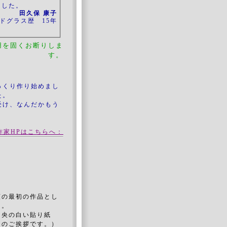
ました。
田久保 康子
ドグラス歴 15年
用を固くお断りしま
す。
っくり作り始めまし
た。
受け、なんだかもう
！
作家HPはこちらへ：
順の最初の作品とし
た。
中央の白い貼り紙
らのご挨拶です。）