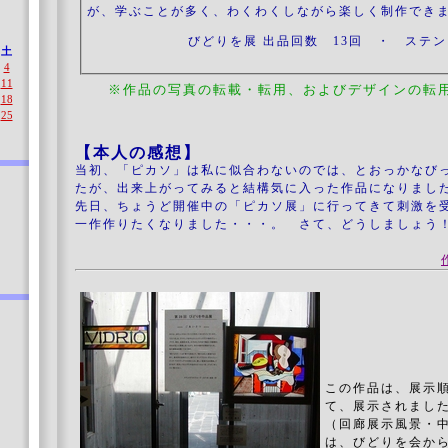
が、学ぶことが多く、わくわくしながら楽しく制作でき
びどりを展 出品回数 13回 ・ ステン
土
4
11
※作品の写真の転載・転用、およびデザインの転
18
25
【本人の感想】
当初、「ピカソ」は私に似合わないのでは、とおっかなび
たが、出来上がってみると結構気に入った作品になりまし
先日、ちょうど開催中の「ピカソ展」に行ってきて刺激を
一作作りたくなりました・・・。 さて、どうしましょう
この作品は、展示
て、展示されまし
（回廊展示風景・
は、びどりを会か