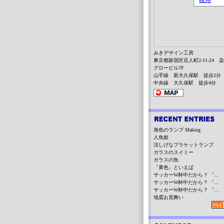
みきデザイン工房
東京都新宿区百人町2-11-24 
グロービル7F
山手線 新大久保駅 徒歩2分
中央線 大久保駅 徒歩4分
海色のランプ Making
人魚姫
涼しげなブラケットランプ
ガラスのスイミー
ガラスの魚
「黄色」といえば
サッカーW杯中だから？ 「...
サッカーW杯中だから？ 「...
サッカーW杯中だから？ 「...
地震お見舞い