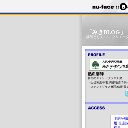
「みきBLOG
講師として･･･ クリエータ
熱血講師
新宿のステンドグラス工房
・生徒募集中/見学随時(要予約)
・ステンドグラス修理/修復/販