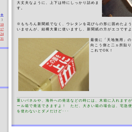
大丈夫なように、上下は特にしっかり詰めま
す。
土
3
※もちろん新聞紙でなく、ウレタンを花びらの形に固めたよ
10
いませんが、結構大量に使いますし、新聞紙の方がエコです
17
24
31
最後に「天地無用」の
向こう側と二ヵ所貼り
これでOK！
重いパネルや、海外への発送などの時には、木箱に入れます
ール箱で発送できますよ！ ただ、大きい箱の場合は、宅急
を使わないとダメだけど･･･