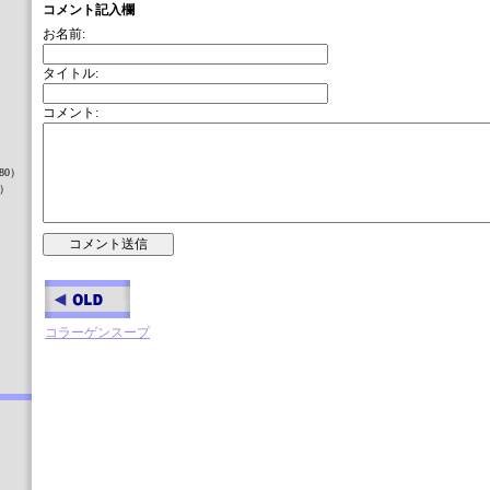
コメント記入欄
お名前:
タイトル:
コメント:
）
80）
8）
）
コラーゲンスープ