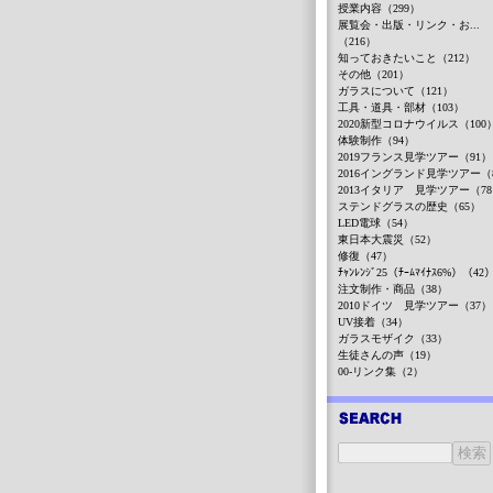
授業内容（299）
展覧会・出版・リンク・お...
（216）
知っておきたいこと（212）
その他（201）
ガラスについて（121）
工具・道具・部材（103）
2020新型コロナウイルス（100
体験制作（94）
2019フランス見学ツアー（91）
2016イングランド見学ツアー（
2013イタリア 見学ツアー（7
ステンドグラスの歴史（65）
LED電球（54）
東日本大震災（52）
修復（47）
ﾁｬﾝﾚﾝｼﾞ25（ﾁｰﾑﾏｲﾅｽ6%）（42
注文制作・商品（38）
2010ドイツ 見学ツアー（37）
UV接着（34）
ガラスモザイク（33）
生徒さんの声（19）
00-リンク集（2）