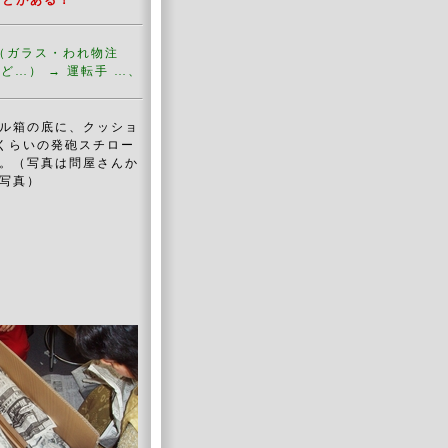
ことがある！
ー（ガラス・われ物注
…） → 運転手 …、
ル箱の底に、クッショ
厚くらいの発砲スチロー
。（写真は問屋さんか
写真）