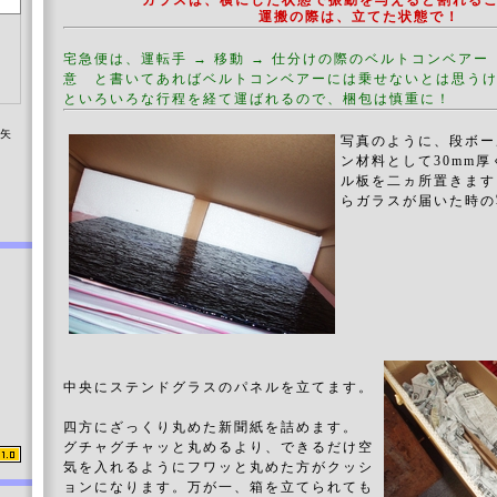
ガラスは、横にした状態で振動を与えると割れる
運搬の際は、立てた状態で！
宅急便は、運転手 → 移動 → 仕分けの際のベルトコンベア
意 と書いてあればベルトコンベアーには乗せないとは思うけど
といろいろな行程を経て運ばれるので、梱包は慎重に！
染矢
写真のように、段ボー
ン材料として30mm
ル板を二ヵ所置きます
らガラスが届いた時の
中央にステンドグラスのパネルを立てます。
四方にざっくり丸めた新聞紙を詰めます。
グチャグチャッと丸めるより、できるだけ空
気を入れるようにフワッと丸めた方がクッシ
ョンになります。万が一、箱を立てられても