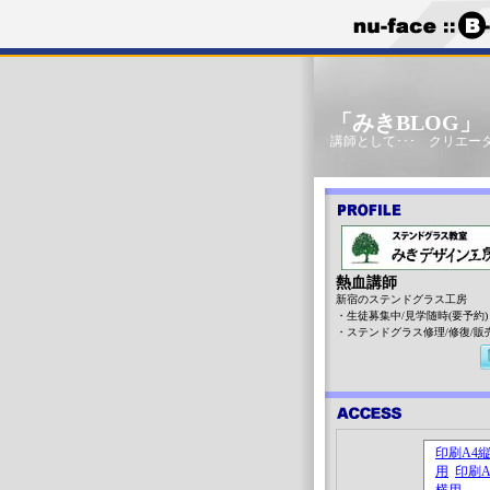
「みきBLOG
講師として･･･ クリエータ
熱血講師
新宿のステンドグラス工房
・生徒募集中/見学随時(要予約)
・ステンドグラス修理/修復/販