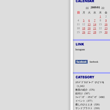
<<
2009/01
>>
日
月
火
水
木
金
1
2
4
5
6
7
8
9
11
12
13
14
15
16
18
19
20
21
22
23
25
26
27
28
29
30
Instagram
facebook
ｽﾃﾝﾄﾞｸﾞﾗｽｸﾞﾙｰﾌﾟ びどりを
（1,245）
教室の紹介（576）
絵付け（507）
ﾌｭｰｼﾞﾝｸﾞ・ｽﾗﾝﾋﾟﾝｸﾞ（498）
イベント（377）
癒しのひととき（326）
サンドブラスト（310）