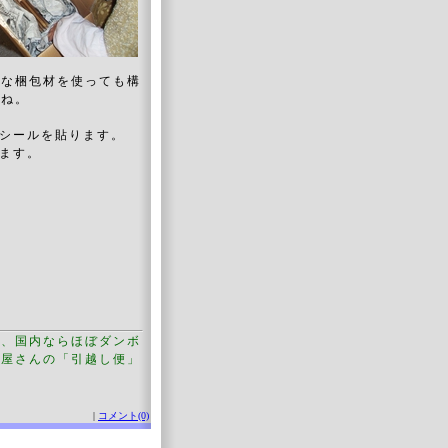
うな梱包材を使っても構
よね。
シールを貼ります。
ます。
が、国内ならほぼダンボ
便屋さんの「引越し便」
|
コメント(0)