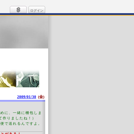
ログイン
2009/01/30
(金)
ために、一緒に梱包しま
て作りましたね！）
急便で送れるんですよ。