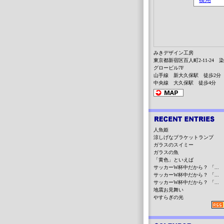
みきデザイン工房
東京都新宿区百人町2-11-24 
グロービル7F
山手線 新大久保駅 徒歩2分
中央線 大久保駅 徒歩4分
人魚姫
涼しげなブラケットランプ
ガラスのスイミー
ガラスの魚
「黄色」といえば
サッカーW杯中だから？ 「...
サッカーW杯中だから？ 「...
サッカーW杯中だから？ 「...
地震お見舞い
やすらぎの光