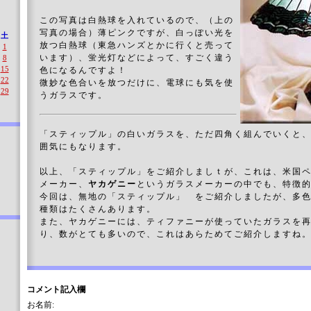
この写真は白熱球を入れているので、（上の
写真の場合）薄ピンクですが、白っぽい光を
土
放つ白熱球（東急ハンズとかに行くと売って
1
います）、蛍光灯などによって、すごく違う
8
15
色になるんですよ！
22
微妙な色合いを放つだけに、電球にも気を使
29
うガラスです。
「スティップル」の白いガラスを、ただ四角く組んでいくと
囲気にもなります。
以上、「スティップル」をご紹介しましｔが、これは、米国
メーカー、
ヤカゲニー
というガラスメーカーの中でも、特徴
今回は、無地の「スティップル」 をご紹介しましたが、多
種類はたくさんあります。
また、ヤカゲニーには、ティファニーが使っていたガラスを
り、数がとても多いので、これはあらためてご紹介しますね
コメント記入欄
お名前: