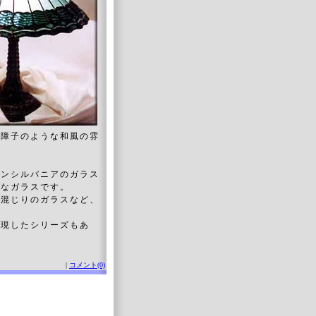
、障子のような和風の雰
ペンシルバニアのガラス
的なガラスです。
色混じりのガラスなど、
再現したシリーズもあ
。
|
コメント(0)