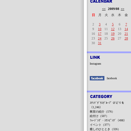
<<
2009/08
>>
日
月
火
水
木
金
2
3
4
5
6
7
9
10
11
12
13
14
16
17
18
19
20
21
23
24
25
26
27
28
30
31
Instagram
facebook
ｽﾃﾝﾄﾞｸﾞﾗｽｸﾞﾙｰﾌﾟ びどりを
（1,246）
教室の紹介（576）
絵付け（507）
ﾌｭｰｼﾞﾝｸﾞ・ｽﾗﾝﾋﾟﾝｸﾞ（498）
イベント（377）
癒しのひととき（326）