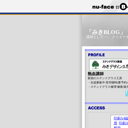
「みきBLOG
講師として･･･ クリエータ
熱血講師
新宿のステンドグラス工房
・生徒募集中/見学随時(要予約)
・ステンドグラス修理/修復/販