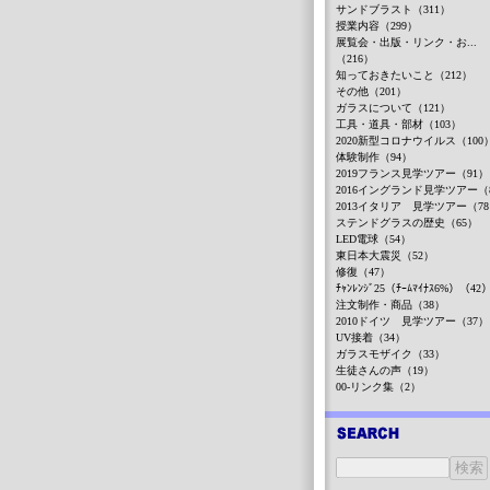
サンドブラスト（311）
授業内容（299）
展覧会・出版・リンク・お...
（216）
知っておきたいこと（212）
その他（201）
ガラスについて（121）
工具・道具・部材（103）
2020新型コロナウイルス（100
体験制作（94）
2019フランス見学ツアー（91）
2016イングランド見学ツアー（
2013イタリア 見学ツアー（7
ステンドグラスの歴史（65）
LED電球（54）
東日本大震災（52）
修復（47）
ﾁｬﾝﾚﾝｼﾞ25（ﾁｰﾑﾏｲﾅｽ6%）（42
注文制作・商品（38）
2010ドイツ 見学ツアー（37）
UV接着（34）
ガラスモザイク（33）
生徒さんの声（19）
00-リンク集（2）