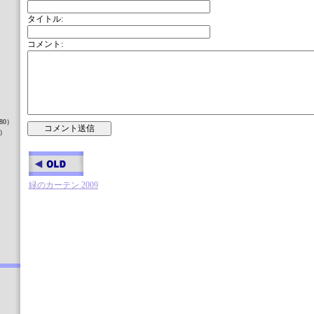
タイトル:
コメント:
）
80）
8）
緑のカーテン 2009
）