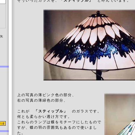
そういったガラスを、
「スティップル」
と呼んでいます。
染矢
上の写真の薄ピンク色の部分、
右の写真の薄緑色の部分、
これが
「スティップル」
のガラスです。
何とも柔らかい透け方です。
これらのランプは蝶をモチーフにしたもので
すが、蝶の羽の雰囲気もあるので使いまし
た。