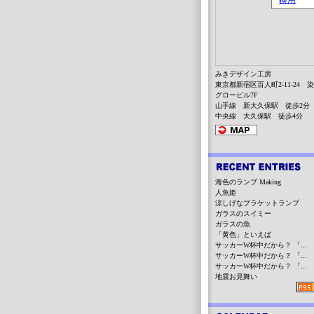
みきデザイン工房
東京都新宿区百人町2-11-24 
グロービル7F
山手線 新大久保駅 徒歩2分
中央線 大久保駅 徒歩4分
海色のランプ Making
人魚姫
涼しげなブラケットランプ
ガラスのスイミー
ガラスの魚
「黄色」といえば
サッカーW杯中だから？ 「...
サッカーW杯中だから？ 「...
サッカーW杯中だから？ 「...
地震お見舞い