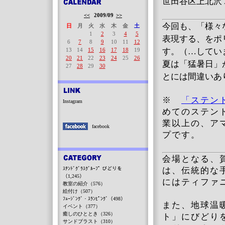
世田谷区上北沢 
<<
2009/09
>>
今回も、「様々
日
月
火
水
木
金
土
1
2
3
4
5
表現する、をポ
6
7
8
9
10
11
12
13
14
15
16
17
18
19
す。（…してい
20
21
22
23
24
25
26
夏は「猛暑日」
27
28
29
30
とには間違いあ
※
「ステン
Instagram
めてのステン
業以上の、ア
facebook
プです。
会場となる、
ｽﾃﾝﾄﾞｸﾞﾗｽｸﾞﾙｰﾌﾟ びどりを
は、伝統的な
（1,245）
にはティファ
教室の紹介（576）
絵付け（507）
ﾌｭｰｼﾞﾝｸﾞ・ｽﾗﾝﾋﾟﾝｸﾞ（498）
また、地球温
イベント（377）
癒しのひととき（326）
ト」にびどり
サンドブラスト（310）