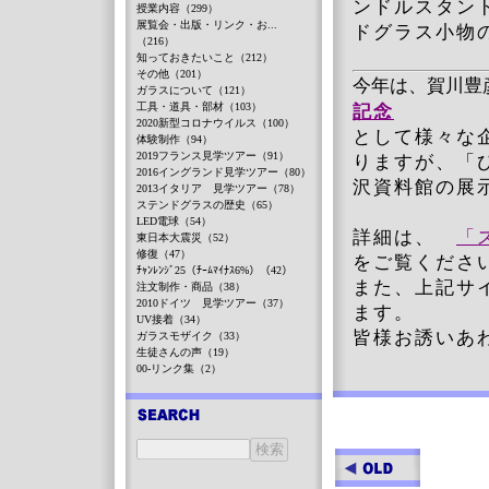
ンドルスタン
授業内容（299）
展覧会・出版・リンク・お...
ドグラス小物
（216）
知っておきたいこと（212）
その他（201）
今年は、賀川豊
ガラスについて（121）
工具・道具・部材（103）
記念
2020新型コロナウイルス（100）
として様々な
体験制作（94）
2019フランス見学ツアー（91）
りますが、「
2016イングランド見学ツアー（80）
沢資料館の展
2013イタリア 見学ツアー（78）
ステンドグラスの歴史（65）
LED電球（54）
詳細は、
「
東日本大震災（52）
修復（47）
をご覧くださ
ﾁｬﾝﾚﾝｼﾞ25（ﾁｰﾑﾏｲﾅｽ6%）（42）
また、上記サ
注文制作・商品（38）
2010ドイツ 見学ツアー（37）
ます。
UV接着（34）
皆様お誘いあ
ガラスモザイク（33）
生徒さんの声（19）
00-リンク集（2）