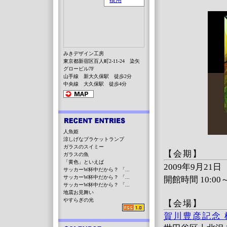
みきデザイン工房
東京都新宿区百人町2-11-24 染矢
グロービル7F
山手線 新大久保駅 徒歩2分
中央線 大久保駅 徒歩4分
人魚姫
涼しげなブラケットランプ
ガラスのスイミー
【会期】
ガラスの魚
「黄色」といえば
2009年9月21
サッカーW杯中だから？ 「...
サッカーW杯中だから？ 「...
開館時間 10:0
サッカーW杯中だから？ 「...
地震お見舞い
やすらぎの光
【会場】
賀川豊彦記念