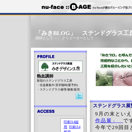
「みきBLOG」 ステンドグラス工
講師として･･･ クリエーターとして･･･
熱血講師
新宿のステンドグラス工房
・生徒募集中/見学随時(要予約)
・ステンドグラス修理/修復/販売
ステンドグラス展
9月の末とい
作品展」
で
今年で29回目