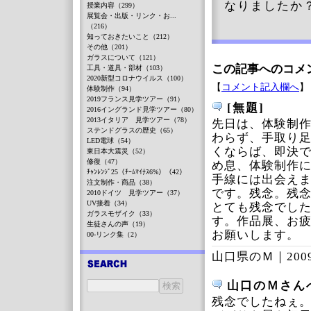
なりましたか
授業内容（299）
展覧会・出版・リンク・お...
（216）
知っておきたいこと（212）
その他（201）
ガラスについて（121）
この記事へのコメ
工具・道具・部材（103）
2020新型コロナウイルス（100）
【
コメント記入欄へ
】
体験制作（94）
2019フランス見学ツアー（91）
[無題]
2016イングランド見学ツアー（80）
2013イタリア 見学ツアー（78）
先日は、体験制
ステンドグラスの歴史（65）
わらず、手取り
LED電球（54）
くならば、即決
東日本大震災（52）
修復（47）
め息、体験制作
ﾁｬﾝﾚﾝｼﾞ25（ﾁｰﾑﾏｲﾅｽ6%）（42）
手線には出会え
注文制作・商品（38）
です。残念。残
2010ドイツ 見学ツアー（37）
UV接着（34）
とても残念でし
ガラスモザイク（33）
す。作品展、お
生徒さんの声（19）
お願いします。
00-リンク集（2）
山口県のＭ｜
200
山口のＭさん
残念でしたねぇ