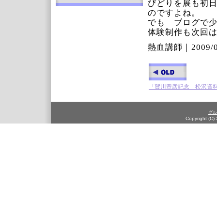
びどりを展も初
のですよね。
でも ブログで
体験制作も次回
熱血講師｜
2009/
「賀川豊彦記念 松沢資
グル
Copyright (C)