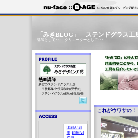
「みきBLOG」 ステンドグラス工
講師として･･･ クリエーターとして･･･
熱血講師
新宿のステンドグラス工房
・生徒募集中/見学随時(要予約)
・ステンドグラス修理/修復/販売
これがウワサの！