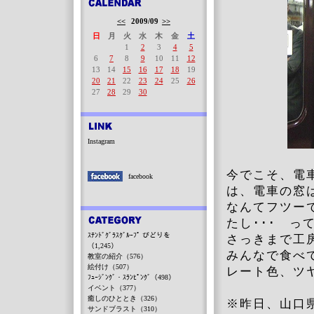
<<
2009/09
>>
日
月
火
水
木
金
土
1
2
3
4
5
6
7
8
9
10
11
12
13
14
15
16
17
18
19
20
21
22
23
24
25
26
27
28
29
30
Instagram
今でこそ、電
facebook
は、電車の窓
なんてフツー
たし･･･ 
ｽﾃﾝﾄﾞｸﾞﾗｽｸﾞﾙｰﾌﾟ びどりを
さっきまで工
（1,245）
みんなで食べ
教室の紹介（576）
絵付け（507）
レート色、ツ
ﾌｭｰｼﾞﾝｸﾞ・ｽﾗﾝﾋﾟﾝｸﾞ（498）
イベント（377）
癒しのひととき（326）
※昨日、山口
サンドブラスト（310）