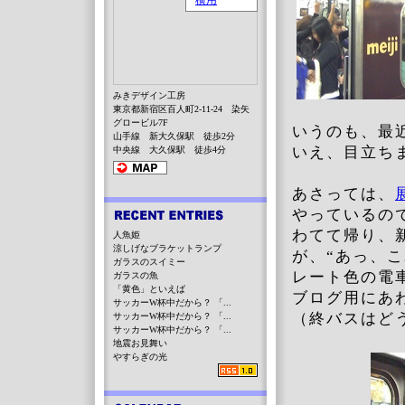
みきデザイン工房
東京都新宿区百人町2-11-24 染矢
グロービル7F
いうのも、最
山手線 新大久保駅 徒歩2分
いえ、目立ち
中央線 大久保駅 徒歩4分
あさっては、
やっているの
わてて帰り、
人魚姫
涼しげなブラケットランプ
が、“あっ、こ
ガラスのスイミー
レート色の
ガラスの魚
「黄色」といえば
ブログ用にあ
サッカーW杯中だから？ 「...
（終バスはど
サッカーW杯中だから？ 「...
サッカーW杯中だから？ 「...
地震お見舞い
やすらぎの光