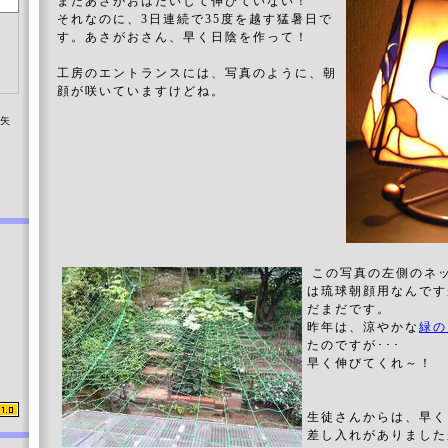
まだあさがおはたいして伸びていない！
それなのに、3日連続で35度を越す猛暑日で
す。あさがおさん、早く日陰を作って！
工房のエントランスには、写真のように、朝
顔が咲いていますけどね。
染矢
この写真の左側のネ
は琉球朝顔用なんです
だまだです。
昨年は、涼やかな
緑の
たのですが･･･
早く伸びてくれ～！
生徒さんからは、早く
差し入れがありました