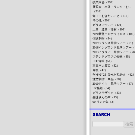
授業内容（299）
展覧会・出版・リンク・お...
（216）
知っておきたいこと（212）
その他（201）
ガラスについて（121）
工具・道具・部材（103）
2020新型コロナウイルス（100
体験制作（94）
2019フランス見学ツアー（91）
2016イングランド見学ツアー（
2013イタリア 見学ツアー（7
ステンドグラスの歴史（65）
LED電球（54）
東日本大震災（52）
修復（47）
ﾁｬﾝﾚﾝｼﾞ25（ﾁｰﾑﾏｲﾅｽ6%）（42
注文制作・商品（38）
2010ドイツ 見学ツアー（37）
UV接着（34）
ガラスモザイク（33）
生徒さんの声（19）
00-リンク集（2）