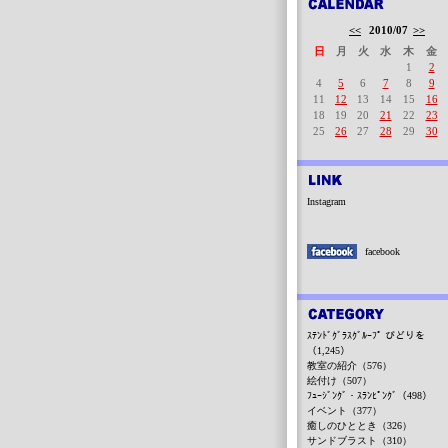
<<
2010/07
>>
日
月
火
水
木
金
1
2
4
5
6
7
8
9
11
12
13
14
15
16
18
19
20
21
22
23
25
26
27
28
29
30
Instagram
facebook
ｽﾃﾝﾄﾞｸﾞﾗｽｸﾞﾙｰﾌﾟ びどりを
（1,245）
教室の紹介（576）
絵付け（507）
ﾌｭｰｼﾞﾝｸﾞ・ｽﾗﾝﾋﾟﾝｸﾞ（498）
イベント（377）
癒しのひととき（326）
サンドブラスト（310）