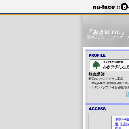
「みきBLOG
講師として･･･ クリエータ
熱血講師
新宿のステンドグラス工房
・生徒募集中/見学随時(要予約)
・ステンドグラス修理/修復/販