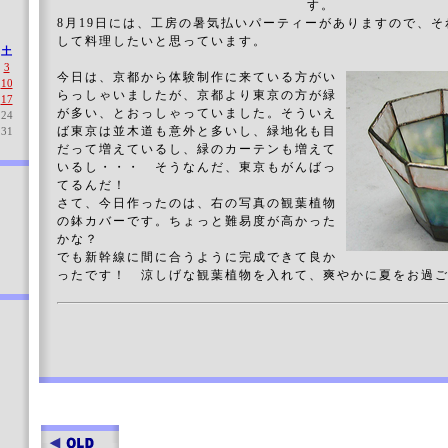
す。
8月19日には、工房の暑気払いパーティーがありますので、
して料理したいと思っています。
土
3
今日は、京都から体験制作に来ている方がい
10
らっしゃいましたが、京都より東京の方が緑
17
が多い、とおっしゃっていました。そういえ
24
ば東京は並木道も意外と多いし、緑地化も目
31
だって増えているし、緑のカーテンも増えて
いるし・・・ そうなんだ、東京もがんばっ
てるんだ！
さて、今日作ったのは、右の写真の観葉植物
の鉢カバーです。ちょっと難易度が高かった
かな？
でも新幹線に間に合うように完成できて良か
ったです！ 涼しげな観葉植物を入れて、爽やかに夏をお過