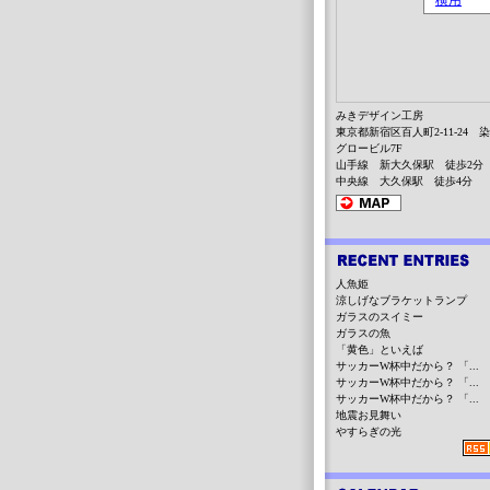
みきデザイン工房
東京都新宿区百人町2-11-24 
グロービル7F
山手線 新大久保駅 徒歩2分
中央線 大久保駅 徒歩4分
人魚姫
涼しげなブラケットランプ
ガラスのスイミー
ガラスの魚
「黄色」といえば
サッカーW杯中だから？ 「...
サッカーW杯中だから？ 「...
サッカーW杯中だから？ 「...
地震お見舞い
やすらぎの光