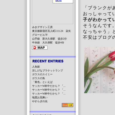
「ブランクが
おっしゃって
子がわかって
そうなんです
みきデザイン工房
なっちゃう」
東京都新宿区百人町2-11-24 染矢
グロービル7F
不安はブログ
山手線 新大久保駅 徒歩2分
中央線 大久保駅 徒歩4分
人魚姫
涼しげなブラケットランプ
ガラスのスイミー
ガラスの魚
「黄色」といえば
サッカーW杯中だから？ 「...
サッカーW杯中だから？ 「...
サッカーW杯中だから？ 「...
地震お見舞い
やすらぎの光