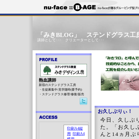
「みきBLOG」 ステンドグラス工
講師として･･･ クリエーターとして･･･
熱血講師
新宿のステンドグラス工房
・生徒募集中/見学随時(要予約)
・ステンドグラス修理/修復/販売
お久しぶりぃ！
今日、久しぶ
た。「お久し
んと14ヵ月ぶ