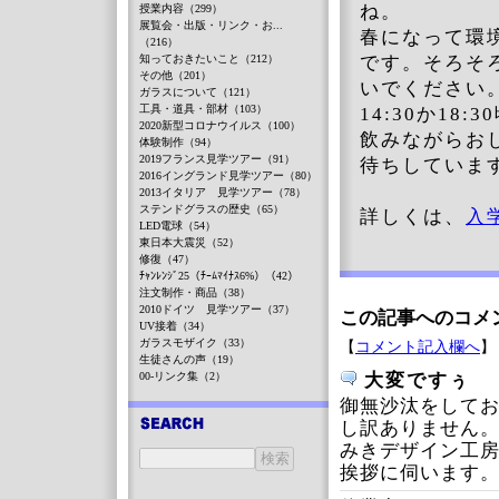
ね。
授業内容（299）
展覧会・出版・リンク・お...
春になって環
（216）
知っておきたいこと（212）
です。そろそ
その他（201）
いでください
ガラスについて（121）
工具・道具・部材（103）
14:30か1
2020新型コロナウイルス（100）
飲みながらお
体験制作（94）
2019フランス見学ツアー（91）
待ちしていま
2016イングランド見学ツアー（80）
2013イタリア 見学ツアー（78）
ステンドグラスの歴史（65）
詳しくは、
入
LED電球（54）
東日本大震災（52）
修復（47）
ﾁｬﾝﾚﾝｼﾞ25（ﾁｰﾑﾏｲﾅｽ6%）（42）
注文制作・商品（38）
2010ドイツ 見学ツアー（37）
この記事へのコメ
UV接着（34）
ガラスモザイク（33）
【
コメント記入欄へ
】
生徒さんの声（19）
00-リンク集（2）
大変ですぅ
御無沙汰をして
し訳ありません
みきデザイン工
挨拶に伺います