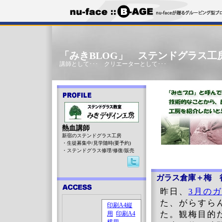
「みきBLOG」 ステンドグラス工
講師として･･･ クリエーターとして･･･
熱血講師
新宿のステンドグラス工房
・生徒募集中/見学随時(要予約)
・ステンドグラス修理/修復/販売
ガラス倉庫＋梅 
昨日、
3月のガ
た、がらすら
た。観梅目的