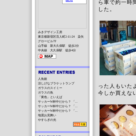
ら車で約一時
した。
みきデザイン工房
東京都新宿区百人町2-11-24 染矢
グロービル7F
山手線 新大久保駅 徒歩2分
中央線 大久保駅 徒歩4分
人魚姫
涼しげなブラケットランプ
った人もいた
ガラスのスイミー
今しか買えな
ガラスの魚
「黄色」といえば
サッカーW杯中だから？ 「...
サッカーW杯中だから？ 「...
サッカーW杯中だから？ 「...
地震お見舞い
やすらぎの光