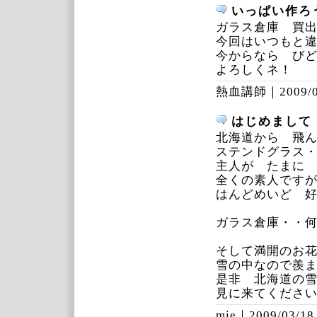
いっぱい作ろ
ガラス倉庫 買
今回はいつもと
今からなら びど
よろしくネ！
熱血講師｜
2009/
はじめまして
北海道から 飛
ステンドグラス
主人が たまに
全くの素人です
はんどめいど 
ガラス倉庫・・
そして満開のお
雪の中なので羨
是非 北海道の
見に来てください
mie｜
2009/03/18