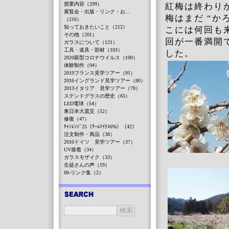
授業内容（299）
紅梅は終わり
展覧会・出版・リンク・お...
梅はまだ “か
（216）
知っておきたいこと（212）
こには何回も
その他（201）
回が一番満開
ガラスについて（121）
工具・道具・部材（103）
した。
2020新型コロナウイルス（100）
体験制作（94）
2019フランス見学ツアー（91）
2016イングランド見学ツアー（80）
2013イタリア 見学ツアー（78）
ステンドグラスの歴史（65）
LED電球（54）
東日本大震災（52）
修復（47）
ﾁｬﾝﾚﾝｼﾞ25（ﾁｰﾑﾏｲﾅｽ6%）（42）
注文制作・商品（38）
2010ドイツ 見学ツアー（37）
UV接着（34）
ガラスモザイク（33）
生徒さんの声（19）
00-リンク集（2）