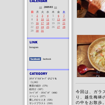
<<
2009/03
>>
日
月
火
水
木
金
土
1
2
3
4
5
6
7
8
9
10
11
12
13
14
15
16
17
18
19
20
21
22
23
24
25
26
27
28
29
30
31
Instagram
facebook
ｽﾃﾝﾄﾞｸﾞﾗｽｸﾞﾙｰﾌﾟ びどりを
（1,245）
教室の紹介（576）
絵付け（507）
今回は、ガラ
ﾌｭｰｼﾞﾝｸﾞ・ｽﾗﾝﾋﾟﾝｸﾞ（498）
イベント（377）
り、越生梅林
癒しのひととき（326）
の中をお散歩
サンドブラスト（310）