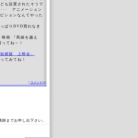
なども設置されたそうで
･･･ アニメーション
シビションなんてやった
っぱりDVD買わなき
 映画 『死線を越え
て買ってね～！
』短縮版 上映会」
行ってみてね！
|
コメント(1)
講師までお申し出下さい。