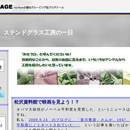
」 ステンドグラス工房の一日
ーとして･･･
売
松沢資料館で映画を見よう！？
オバマ大統領がノーベル平和賞を受賞した、というニュース
すね。
私も、
2009.9.24 のブログに、「賀川豊彦」さんが、1947
平和賞にノミネートされていた･･･
という記事を書いたばか