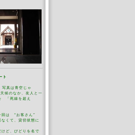
ート
ぁ、写真は青空じゃ
い天候のなか、友人と一
会 「死線を超え
今回は “お客さん”
居なくて、貸切状態に
だけど、びどりを名で