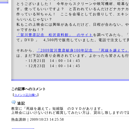
とうございました！ 今年からスクリーンや映写機材、暗幕
す。使ってもいいですよ？ と言われているんだけどナカナカ
作っているMちゃん！ ここを会場としてお借りして、エキ
らいいんじゃない？
私もこの上映会には興味があるんだけど、日程が合わない。や
ゃですかね！？
「賀川豊彦記念 松沢資料館」 のサイト
を調べてみたら、「
て』DVD 」 4,500円で販売していました。電話で注文し
それから、
「2009賀川豊彦献身100年記念 『死線を越えて
は、まだ下記の通り企画されています。よかったら皆さんも
・11月21日 14：00－14：45
・12月23日 14：00－14：45
この記事へのコメント
【
コメント記入欄へ
】
追記
教室に『死線を越えて』短縮版 のＤＶＤがあります。
上映会にはいけないけれど鑑賞してみたい方は、貸出し致しますので
熱血講師｜
2009/10/23 14:25:58