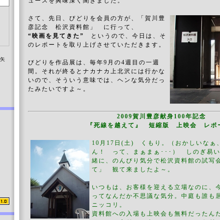
ュースを興味深く聞きました。
さて、先日、びどりを会員の方が、「賀川豊
彦記念 松沢資料館」 に行って、
“映画を見てきた”
というので、今日は、そ
のレポートを取り上げさせていただきます。
染矢
びどりを作品展は、毎年9月の4週目の一週
間。それが終るとナカナカ上北沢には行かな
いので、そういう意味では、ヘンな気分だっ
たみたいですよ～。
2009賀川豊彦献身100年記念
『死線を越えて』 短縮版 上映会 レポ
10月17日(土) くもり。（おかしいな
ん！ って、まぁまぁ･･･） しのぎ易
緒に、のんびり気分で松沢資料館の試写
て」 観て来ましたよ～。
いつもは、お客様を迎える立場なのに、
ってなんだか不思議な気分。中庭も誰も
ニッコリ。
資料館への入場も上映会も無料だったん