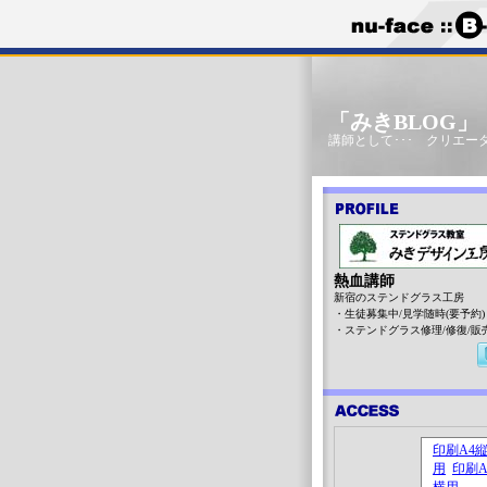
「みきBLOG
講師として･･･ クリエータ
熱血講師
新宿のステンドグラス工房
・生徒募集中/見学随時(要予約)
・ステンドグラス修理/修復/販