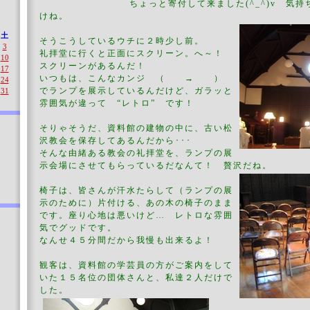
ちょっと寄付して来ました(^_^)v 気
けね。
土
そうこうしているウチに２時少し前。
3
礼拝堂に行くと正面にスクリーン。へ～！
10
スクリーンがあるんだ！
17
いつもは、こんなカンジ （ → ）
24
でランプを展示しているんだけど、ガラッと
31
雰囲気が違って “レトロ” です！
そりゃそうだ、資料館の建物の中に、古い松
沢教会を保存してあるんだから･･･
そんな由緒ある教会の礼拝堂を、ランプの展
示会場にさせてもらっているだなんて！ 贅沢だね。
椅子は、皆さんが汗水たらして（ランプの展
示のために）片付ける、あの木の椅子のまま
です。座り心地は悪いけど… レトロな雰囲
気でグッドです。
なんせ４５分間だから我慢も出来るよ！
観客は、資料館の学芸員の方がご案内をして
いた１５名位の団体さんと、私達２人だけで
した。