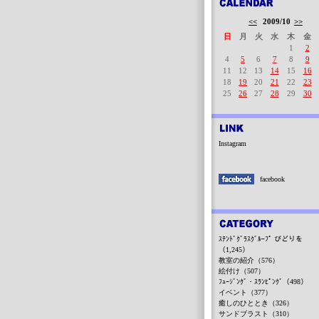
<<
2009/10
>>
日
月
火
水
木
金
1
2
4
5
6
7
8
9
11
12
13
14
15
16
18
19
20
21
22
23
25
26
27
28
29
30
Instagram
facebook
ｽﾃﾝﾄﾞｸﾞﾗｽｸﾞﾙｰﾌﾟ びどりを
（1,245）
教室の紹介（576）
絵付け（507）
ﾌｭｰｼﾞﾝｸﾞ・ｽﾗﾝﾋﾟﾝｸﾞ（498）
イベント（377）
癒しのひととき（326）
サンドブラスト（310）