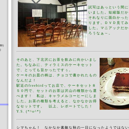
試写はあっという間に
いました。短縮版だ
それなりに面白かった
ります。ＤＶＤ見てみ
した。マニアックだか
）
ろうなぁ～。
80）
8）
そのあと、下北沢にお茶を飲みに向かいまし
た。ちなみに、ティラミスのケーキセット
で、とっても旨かったですぅ。
）
ケーキのお皿の柄は、チョコで書かれたもの
なんだよ！
駅近のfreebirdってお店で、ケーキセット８
５０円で、セットのお茶は沢山の種類から選
べます！ 私は、キャラメルコーヒーにしま
した。お茶の種類を考えると、なかなかお得
なセットです。 以上、レポートでした！
Y.S. (*^o^*)
シマちゃん！ なかなか素敵な秋の一日になったようではな