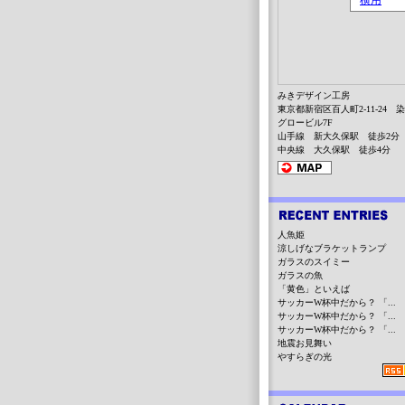
みきデザイン工房
東京都新宿区百人町2-11-24 
グロービル7F
山手線 新大久保駅 徒歩2分
中央線 大久保駅 徒歩4分
人魚姫
涼しげなブラケットランプ
ガラスのスイミー
ガラスの魚
「黄色」といえば
サッカーW杯中だから？ 「...
サッカーW杯中だから？ 「...
サッカーW杯中だから？ 「...
地震お見舞い
やすらぎの光