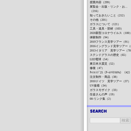
授業内容（299）
展覧会・出版・リンク・お...
（216）
知っておきたいこと（212）
その他（201）
ガラスについて（121）
工具・道具・部材（103）
2020新型コロナウイルス（100
体験制作（94）
2019フランス見学ツアー（91）
2016イングランド見学ツアー（
2013イタリア 見学ツアー（7
ステンドグラスの歴史（65）
LED電球（54）
東日本大震災（52）
修復（47）
ﾁｬﾝﾚﾝｼﾞ25（ﾁｰﾑﾏｲﾅｽ6%）（42
注文制作・商品（38）
2010ドイツ 見学ツアー（37）
UV接着（34）
ガラスモザイク（33）
生徒さんの声（19）
00-リンク集（2）