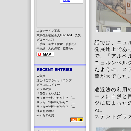
みきデザイン工房
東京都新宿区百人町2-11-24 染矢
グロービル7F
話では、ニュ
山手線 新大久保駅 徒歩2分
発展途上であ
中央線 大久保駅 徒歩4分
で、「アルベ
ニュルンベル
たように、ス
響が大でした
人魚姫
涼しげなブラケットランプ
ガラスのスイミー
遠近法の利用
ガラスの魚
「黄色」といえば
ーフに自然と
サッカーW杯中だから？ 「...
ツに広まった
サッカーW杯中だから？ 「...
サッカーW杯中だから？ 「...
ね。
地震お見舞い
やすらぎの光
ステンドグラ