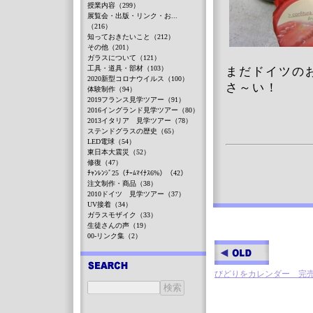
授業内容（299）
展覧会・出版・リンク・お...
（216）
知っておきたいこと（212）
その他（201）
ガラスについて（121）
工具・道具・部材（103）
まだドイツの
2020新型コロナウイルス（100）
さ～い！
体験制作（94）
2019フランス見学ツアー（91）
2016イングランド見学ツアー（80）
2013イタリア 見学ツアー（78）
ステンドグラスの歴史（65）
LED電球（54）
東日本大震災（52）
修復（47）
ﾁｬﾝﾚﾝｼﾞ25（ﾁｰﾑﾏｲﾅｽ6%）（42）
注文制作・商品（38）
2010ドイツ 見学ツアー（37）
UV接着（34）
ガラスモザイク（33）
生徒さんの声（19）
00-リンク集（2）
びどりをカレンダー 完