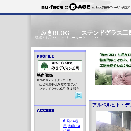
「みきBLOG」 ステンドグラス工
講師として･･･ クリエーターとして･･･
熱血講師
新宿のステンドグラス工房
・生徒募集中/見学随時(要予約)
・ステンドグラス修理/修復/販売
アルベルヒト・デ