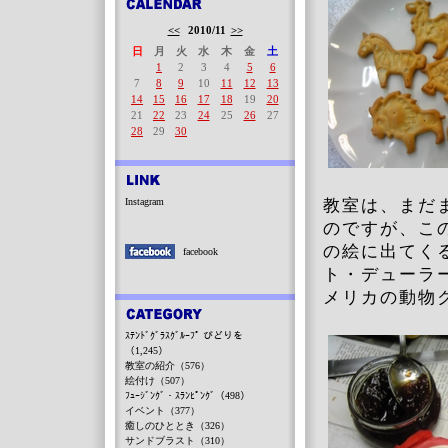
<<
2010/11
>>
日
月
火
水
木
金
土
1
2
3
4
5
6
7
8
9
10
11
12
13
14
15
16
17
18
19
20
21
22
23
24
25
26
27
28
29
30
Instagram
教室は、まだ
のですが、こ
の絵に出てく
facebook
ト・デューラ
メリカの動物
ｽﾃﾝﾄﾞｸﾞﾗｽｸﾞﾙｰﾌﾟ びどりを
（1,245）
教室の紹介（576）
絵付け（507）
ﾌｭｰｼﾞﾝｸﾞ・ｽﾗﾝﾋﾟﾝｸﾞ（498）
イベント（377）
癒しのひととき（326）
サンドブラスト（310）