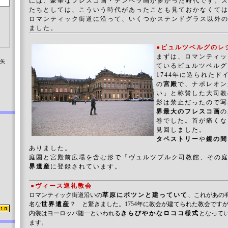
には、豪華なフレスコ画・テンペラ画が多かった時代です。
たちとしては、こういう時代があったことも見ておかなくて
ロマンティック街道に沿って、いくつかステンドグラス以外
ました。
●ビュルツベルグのレ
まずは、ロマンティッ
染矢
ているビュルツベルグ
1744年に造られた
の
宮殿
で、ナポレオン
い」と称賛した大司教
影は禁止だったので写
界最大のフレスコ画
の
巻でした。首が痛くな
見回しました。
タペストリー
や
鏡の間
ありました。
庭園と宮殿前広場を含む形で「ヴュルツブルク司教館、その
界遺産
に登録されています。
●ヴィース巡礼教会
ロマンティック街道沿いの
草原にポツンと建っていて
、これがあの
名な
世界遺産
？ と驚きました。1754年に教会が建てられた教会です
内装はヨーロッパ随一といわれる
きらびやかなロココ様式
となって
ます。