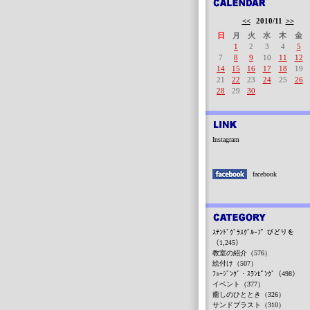
<<
2010/11
>>
日
月
火
水
木
金
1
2
3
4
5
7
8
9
10
11
12
14
15
16
17
18
19
21
22
23
24
25
26
28
29
30
Instagram
facebook
ｽﾃﾝﾄﾞｸﾞﾗｽｸﾞﾙｰﾌﾟ びどりを
（1,245）
教室の紹介（576）
絵付け（507）
ﾌｭｰｼﾞﾝｸﾞ・ｽﾗﾝﾋﾟﾝｸﾞ（498）
イベント（377）
癒しのひととき（326）
サンドブラスト（310）