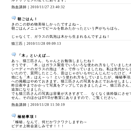
ルトザッセンの近くにあります。
熱血講師｜
2010/11/27 23:40:32
朝ごはん！
きのこの炒め物美味しかったですよね～。
朝ごはんメニューでビールを飲みたかったという声がちらほら。
じゃなくて、ガラスの気泡は木から生まれるんですよね！
猫三匹｜
2010/11/28 09:09:13
「木」といえば…
あっ、猫三匹さん、ちゃんとお勉強しましたね！
そうです、「木」はガラス製造でいろいろな使われ方をしていました
シーディーのガラスの泡は「木」で作っていましたね。私は先代から
いたので、質問したところ、昔はじゃがいもやにんじんだったけど、
他にも「木」はえ～っ！ という使われ方をしていましたが、極秘事
への掲載はやめておきます。猫三匹さんの写真をあとでおみせしまし
昨日夜中までかかって写真をアップしておきましたよー。猫三匹さん、l
追加になりました。
でも猫三匹さんの写真は容量が大きすぎて… なくなく抜粋版にさせ
せん。そのほかはDVDが教室にありますので、ご覧ください。
熱血講師｜
2010/11/28 11:50:19
極秘事項！
「極秘」なんて、何だかワクワクしますわ～
ビデオ上映会楽しみです！！！