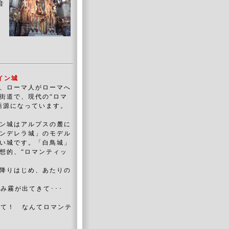
音
の
イン城
、ローマ人がローマへ
街道で、現代の“ロマ
語源になっています。
ン城はアルプスの麓に
ンデレラ城」のモデル
い城です。「白鳥城」
想的、“ロマンティッ
降りはじめ、あたりの
み霧が出てきて･･･
んて！ なんてロマンテ