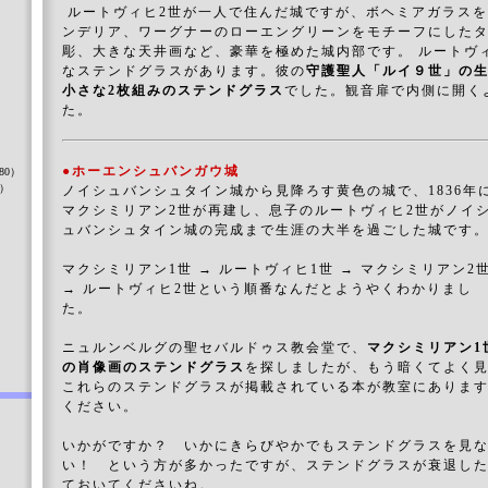
ルートヴィヒ2世が一人で住んだ城ですが、ボヘミアガラス
ンデリア、ワーグナーのローエングリーンをモチーフにした
彫、大きな天井画など、豪華を極めた城内部です。 ルートヴ
なステンドグラスがあります。彼の
守護聖人「ルイ９世」の
小さな2枚組みのステンドグラス
でした。観音扉で内側に開く
た。
）
●ホーエンシュバンガウ城
80）
8）
ノイシュバンシュタイン城から見降ろす黄色の城で、1836年
マクシミリアン2世が再建し、息子のルートヴィヒ2世がノイ
ュバンシュタイン城の完成まで生涯の大半を過ごした城です
マクシミリアン1世 → ルートヴィヒ1世 → マクシミリアン2
）
→ ルートヴィヒ2世という順番なんだとようやくわかりまし
た。
ニュルンベルグの聖セバルドゥス教会堂で、
マクシミリアン1
の肖像画のステンドグラス
を探しましたが、もう暗くてよく
これらのステンドグラスが掲載されている本が教室にありま
ください。
いかがですか？ いかにきらびやかでもステンドグラスを見
い！ という方が多かったですが、ステンドグラスが衰退し
ておいてくださいね。