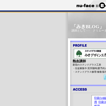
「みきBLOG
講師として･･･ クリエータ
熱血講師
新宿のステンドグラス工房
・生徒募集中/見学随時(要予約)
・ステンドグラス修理/修復/販