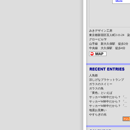
みきデザイン工房
東京都新宿区百人町2-11-24 
グロービル7F
山手線 新大久保駅 徒歩2分
中央線 大久保駅 徒歩4分
人魚姫
涼しげなブラケットランプ
ガラスのスイミー
ガラスの魚
「黄色」といえば
サッカーW杯中だから？ 「...
サッカーW杯中だから？ 「...
サッカーW杯中だから？ 「...
地震お見舞い
やすらぎの光