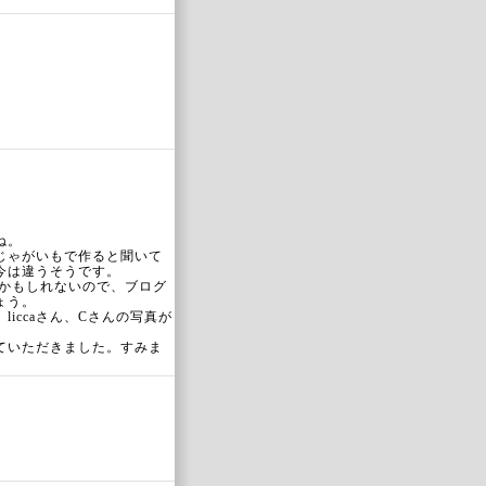
ね。
じゃがいもで作ると聞いて
今は違うそうです。
項かもしれないので、ブログ
ょう。
iccaさん、Cさんの写真が
ていただきました。すみま