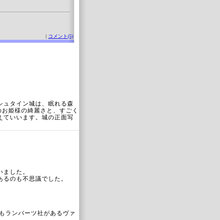
|
コメント(5)
シュタイン城は、眠れる森
画のお姫様の綺麗さと、すごく
えていいます。城の正面写
いました。
あるのも不思議でした。
かもランバーツ社があるヴァ