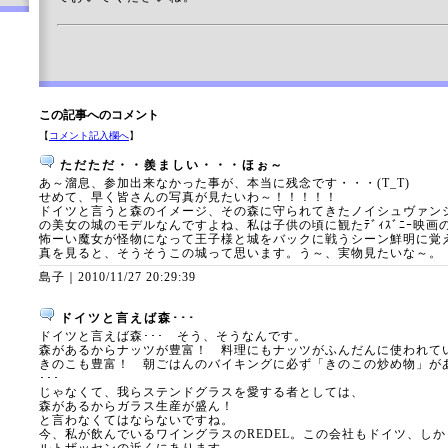
この記事へのコメント
【
コメント記入欄へ
】
ただただ・・羨ましい・・・ほぉ～
あ～溜息、参加出来なかった事が、本当に残念です・・・(T_T)
せめて、早く皆さんの写真が見たいわ～！！！！！
ドイツと言うと森のイメージ、その森に守られてきたノイシュヴァン
の美女の城のモデルなんですよね、私は子供の頃に観たﾃﾞｨｽﾞﾆｰ映
怖ーい魔女が怪物になって王子様と城をバックに戦うシーン鮮明に覚
真を見ると、そうそうこの城って思います。う～、実物見たいな～。
島子｜
2010/11/27 20:29:39
ドイツと言えば森･･･
ドイツと言えば森･･･ そう、そうなんです。
森があるからナッツが豊富！ 料理にもナッツがふんだんに使われて
きのこも豊富！ 朝ごはんのバイキングに必ず「きのこの炒め物」が
･･･
じゃなくて、我らステンドグラスを愛する者としては、
森があるからガラス生産が盛ん！
と言わなくてはならないですね。
今、私が飲んでいるワイングラスのREDEL。この会社もドイツ、し