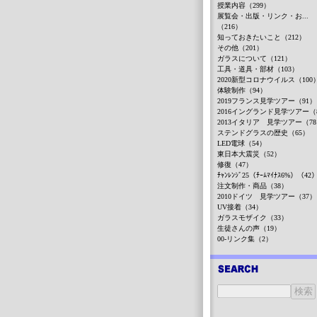
授業内容（299）
展覧会・出版・リンク・お...
（216）
知っておきたいこと（212）
その他（201）
ガラスについて（121）
工具・道具・部材（103）
2020新型コロナウイルス（100
体験制作（94）
2019フランス見学ツアー（91）
2016イングランド見学ツアー（
2013イタリア 見学ツアー（7
ステンドグラスの歴史（65）
LED電球（54）
東日本大震災（52）
修復（47）
ﾁｬﾝﾚﾝｼﾞ25（ﾁｰﾑﾏｲﾅｽ6%）（42
注文制作・商品（38）
2010ドイツ 見学ツアー（37）
UV接着（34）
ガラスモザイク（33）
生徒さんの声（19）
00-リンク集（2）