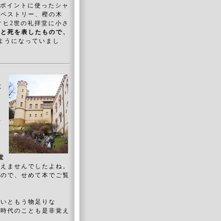
をポイントに使ったシャ
タペストリー、樫の木
ィヒ2世の礼拝堂に小さ
生と死を表したもので、
ようになっていまし
に
シ
。
世
世
見えませんでしたよね。
すので、せめて本でご覧
ないともう物足りな
た時代のことも是非覚え