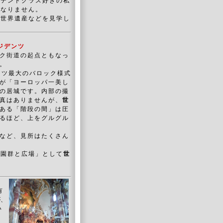
ステンドグラス好きの私
はなりません。
の世界遺産などを見学し
ジデンツ
ク街道の起点ともなっ
。
ドイツ最大のバロック様式
が「ヨーロッパ一美し
の居城です。内部の撮
真はありませんが、
世
ある「階段の間」は圧
るほど、上をグルグル
など、見所はたくさん
庭園群と広場」として
世
有
が、
い