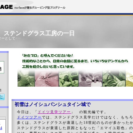
」 ステンドグラス工房の一日
ーとして･･･
売
初雪はノイシュバンシュタイン城で
今日は、「
ドイツ見学ツアー
」 の観光編です。
ドイツツアー
では、ステンドグラス見学だけではなく、もち
多くは、ステンドグラスが衰退した18世紀のものが多かった
ステンドグラスが衰退した原因ともなった「エマイユ彩色」