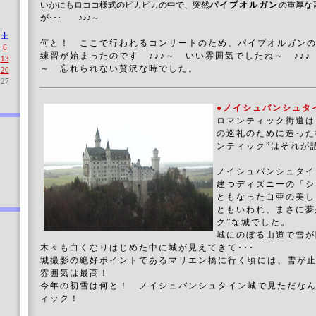
いかにもロココ様式のピカピカの中で、突然
パイプオルガン
の重厚な
が･･･ ♪♪♪～
土
何と！ ここで行われるコンサートのため、パイプオルガン
6
練習が始まったのです ♪♪♪～ いい雰囲気でしたね～ ♪♪♪
13
～ 忘れられない贅沢な時でした。
20
27
●ノイシュバンシュタ
ロマンティック街道は
の巡礼のために造った
ンティック”はそれが
ノイシュバンシュタイ
建つディズニーの「シ
ともなった白亜の美し
ともいわれ、まさに夢
ク”な城でした。
城にのぼる山道で雪が
木々も白くなりはじめた中に城が見えてきて･･･
城撮影の絶好ポイントであるマリエン橋に行く頃には、雪が止
雰囲気は最高！
今年の初雪は何と！ ノイシュバンシュタイン城で見ただな
ィック！