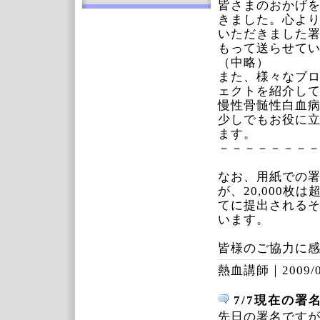
皆さまのおかげを
きました。心よ
いただきました署
もって送らせて
（中略）
また、様々なブ
ェクトを紹介し
慢性骨髄性白血
少しでもお役に
ます。
－－－－－－－
なお、用紙での
が、20,000
てに提出される
います。
皆様のご協力に
熱血講師｜
2009/
7/7現在の署
先日の署名です