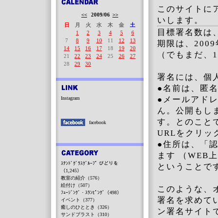
このサイトに
<<
2009/06
>>
いします。
日
月
火
水
木
金
土
目標署名数は、3
1
2
3
4
5
6
7
8
9
10
11
12
13
期限は、2009
14
15
16
17
18
19
20
（でもまだ、1
21
22
23
24
25
26
27
28
29
30
署名には、個
●名前は、匿
●メールアド
Instagram
ん。公開もし
す。とのこと
facebook
URLをクリ
●住所は、「
ます （WEB
ｽﾃﾝﾄﾞｸﾞﾗｽｸﾞﾙｰﾌﾟ びどりを
ということで
（1,245）
教室の紹介（576）
絵付け（507）
このような、
ﾌｭｰｼﾞﾝｸﾞ・ｽﾗﾝﾋﾟﾝｸﾞ（498）
署名を求めて
イベント（377）
癒しのひととき（326）
ン署名サイト
サンドブラスト（310）