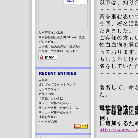
以下は、知り
－－－－－－
藁を掴む思い
今回、署名活
だきました。
みきデザイン工房
ご存知の方も
東京都新宿区百人町2-11-24 染矢
グロービル7F
性白血病を発
山手線 新大久保駅 徒歩2分
っております
中央線 大久保駅 徒歩4分
もしよろしけ
名をしていた
－－－－－－
人魚姫
涼しげなブラケットランプ
署名して、命
ガラスのスイミー
た。
ガラスの魚
「黄色」といえば
サッカーW杯中だから？ 「...
慢性骨髄性
サッカーW杯中だから？ 「...
「高額長期疾
サッカーW杯中だから？ 「...
地震お見舞い
例」
やすらぎの光
に追加するた
http://
www.sh