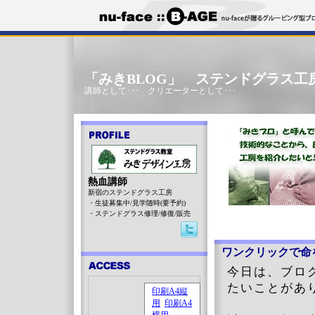
「みきBLOG」 ステンドグラス工
講師として･･･ クリエーターとして･･･
熱血講師
新宿のステンドグラス工房
・生徒募集中/見学随時(要予約)
・ステンドグラス修理/修復/販売
ワンクリックで命
今日は、ブロ
たいことがあ