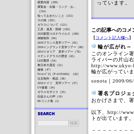
っています。
授業内容（299）
展覧会・出版・リンク・お...
（216）
知っておきたいこと（212）
その他（201）
ガラスについて（121）
この記事へのコメ
工具・道具・部材（103）
2020新型コロナウイルス（100）
【
コメント記入欄へ
】
体験制作（94）
2019フランス見学ツアー（91）
輪が広がれ～
2016イングランド見学ツアー（80）
2013イタリア 見学ツアー（78）
このオンライン署
ステンドグラスの歴史（65）
ライバーの片山
LED電球（54）
http://www.ukyo
東日本大震災（52）
修復（47）
輪が広がってい
ﾁｬﾝﾚﾝｼﾞ25（ﾁｰﾑﾏｲﾅｽ6%）（42）
注文制作・商品（38）
sonota｜
2009/06/
2010ドイツ 見学ツアー（37）
UV接着（34）
ガラスモザイク（33）
署名プロジェ
生徒さんの声（19）
おかげさまで、
00-リンク集（2）
以下、http://www
トが出ています
－－－－－－－