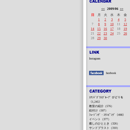
<<
2009/06
>>
日
月
火
水
木
金
1
2
3
4
5
7
8
9
10
11
12
14
15
16
17
18
19
21
22
23
24
25
26
28
29
30
Instagram
facebook
ｽﾃﾝﾄﾞｸﾞﾗｽｸﾞﾙｰﾌﾟ びどりを
（1,245）
教室の紹介（576）
絵付け（507）
ﾌｭｰｼﾞﾝｸﾞ・ｽﾗﾝﾋﾟﾝｸﾞ（498）
イベント（377）
癒しのひととき（326）
サンドブラスト（310）