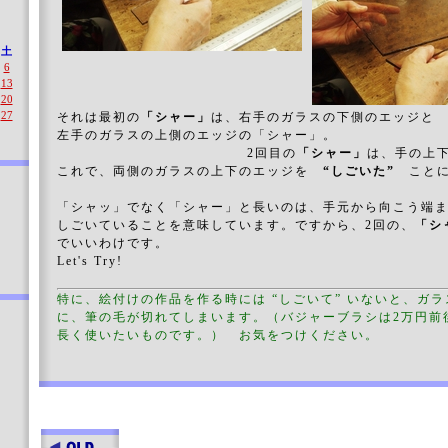
土
6
13
20
27
それは最初の
「シャー」
は、右手のガラスの下側のエッジと
左手のガラスの上側のエッジの「シャー」。
2回目の
「シャー」
は、手の上
これで、両側のガラスの上下のエッジを
“しごいた”
こと
「シャッ」でなく「シャー」と長いのは、手元から向こう端
しごいていることを意味しています。ですから、2回の、
「シ
でいいわけです。
Let's Try!
特に、絵付けの作品を作る時には “しごいて” いないと、ガ
に、筆の毛が切れてしまいます。（バジャーブラシは2万円前
長く使いたいものです。） お気をつけください。