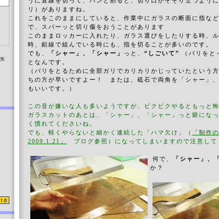
うに直線を切って、パンと割ると、切り口がそそり立つよう
リ）がありますね。
これをこのままにしていると、作業中にガラスの断面に指な
で、スパーッと切り傷をおうことがあります
このままロッカーに入れたり、ガラス選びをしたりする時、
時、鉛線で組んでいる時にも、指を切ることが多いのです。
でも、
「シャー」、「シャー」
っと、
“しごいて”
（バリをと
染矢
となんです。
（バリをとるために全部ガリでカリカリかじっていたという
ちの方が早いですよー！ または、砥石で両角を「シャー」
もいいです。）
この音が嫌いな人も多いようですが、ビクビクやるともっと
ガラスカットのあとは、「シャー」、「シャー」っと癖にな
く慣れてくださいね。
でも、軽くやらないと細かく連続した「ハマ欠け」（
「制作
2009.1.21」
ブログ参照）になってしまいますので注意して
何で、
「シャー」、
か？