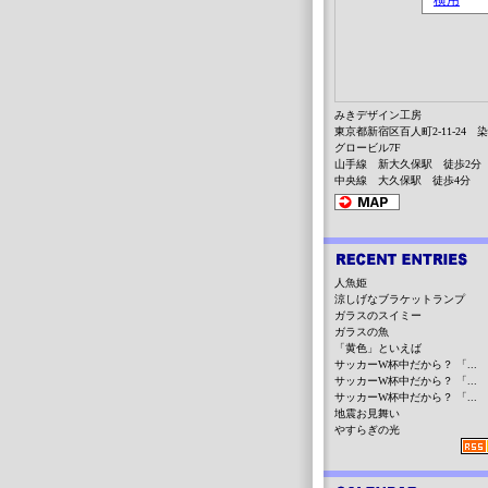
みきデザイン工房
東京都新宿区百人町2-11-24 
グロービル7F
山手線 新大久保駅 徒歩2分
中央線 大久保駅 徒歩4分
人魚姫
涼しげなブラケットランプ
ガラスのスイミー
ガラスの魚
「黄色」といえば
サッカーW杯中だから？ 「...
サッカーW杯中だから？ 「...
サッカーW杯中だから？ 「...
地震お見舞い
やすらぎの光