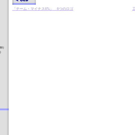
「チーム・マイナス6%」 6つのロゴ
）
80）
8）
）