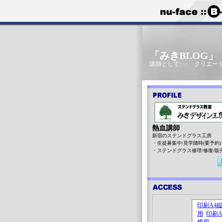
「みきBLOG
講師として･･･ クリエータ
熱血講師
新宿のステンドグラス工房
・生徒募集中/見学随時(要予約)
・ステンドグラス修理/修復/販