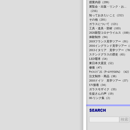
授業内容（299）
展覧会・出版・リンク・お...
（216）
知っておきたいこと（212）
その他（201）
ガラスについて（121）
工具・道具・部材（103）
2020新型コロナウイルス（100
体験制作（94）
2019フランス見学ツアー（91）
2016イングランド見学ツアー（
2013イタリア 見学ツアー（7
ステンドグラスの歴史（65）
LED電球（54）
東日本大震災（52）
修復（47）
ﾁｬﾝﾚﾝｼﾞ25（ﾁｰﾑﾏｲﾅｽ6%）（42
注文制作・商品（38）
2010ドイツ 見学ツアー（37）
UV接着（34）
ガラスモザイク（33）
生徒さんの声（19）
00-リンク集（2）