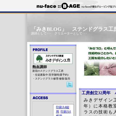
「みきBLOG」 ステンドグラス工
講師として･･･ クリエーターとして･･･
熱血講師
新宿のステンドグラス工房
・生徒募集中/見学随時(要予約)
・ステンドグラス修理/修復/販売
工房創立32周年
みきデザイン
年）に本格教
ラスの技術も