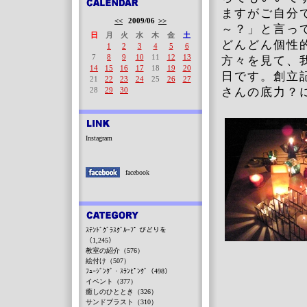
ますがご自分
<<
2009/06
>>
～？」と言っ
日
月
火
水
木
金
土
どんどん個性
1
2
3
4
5
6
7
8
9
10
11
12
13
方々を見て、
14
15
16
17
18
19
20
日です。創立
21
22
23
24
25
26
27
28
29
30
さんの底力？
Instagram
facebook
ｽﾃﾝﾄﾞｸﾞﾗｽｸﾞﾙｰﾌﾟ びどりを
（1,245）
教室の紹介（576）
絵付け（507）
ﾌｭｰｼﾞﾝｸﾞ・ｽﾗﾝﾋﾟﾝｸﾞ（498）
イベント（377）
癒しのひととき（326）
サンドブラスト（310）