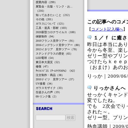
授業内容（299）
展覧会・出版・リンク・お...
（216）
知っておきたいこと（212）
その他（201）
この記事へのコメ
ガラスについて（121）
工具・道具・部材（103）
【
コメント記入欄へ
】
2020新型コロナウイルス（100）
体験制作（94）
１／ｆ に癒さ
2019フランス見学ツアー（91）
昨日は本当にあ
2016イングランド見学ツアー（80）
今から冬至、楽しみ
2013イタリア 見学ツアー（78）
ステンドグラスの歴史（65）
ゼリー型やプリ
LED電球（54）
つけたらｋｅｅ
東日本大震災（52）
（おまけ）あの
修復（47）
ﾁｬﾝﾚﾝｼﾞ25（ﾁｰﾑﾏｲﾅｽ6%）（42）
注文制作・商品（38）
りっか｜
2009/06
2010ドイツ 見学ツアー（37）
UV接着（34）
りっかさんへ
ガラスモザイク（33）
生徒さんの声（19）
せっかくキャン
00-リンク集（2）
変でしたね。
でも 2次会でり
された～。
ゼリー型、プリ
熱血講師｜
2009/