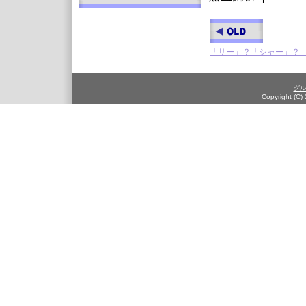
「サー」？「シャー」？
グル
Copyright (C)