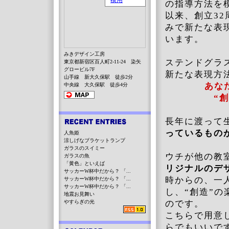
の指導方法を
以来、創立3
みで新たな表
います。
みきデザイン工房
ステンドグラ
東京都新宿区百人町2-11-24 染矢
グロービル7F
新たな表現方
山手線 新大久保駅 徒歩2分
あな
中央線 大久保駅 徒歩4分
“
長年に渡って
っているもの
人魚姫
涼しげなブラケットランプ
ガラスのスイミー
ウチが他の教
ガラスの魚
「黄色」といえば
リジナルのデ
サッカーW杯中だから？ 「...
時からの、一
サッカーW杯中だから？ 「...
サッカーW杯中だから？ 「...
し、“創造”
地震お見舞い
やすらぎの光
のです。
こちらで用意
らでもいいで