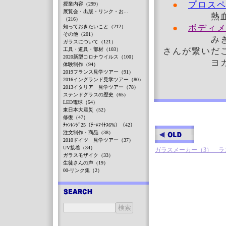
●
プロスペ
授業内容（299）
展覧会・出版・リンク・お...
熱血講師が
（216）
●
ボディメ
知っておきたいこと（212）
その他（201）
みきデザイ
ガラスについて（121）
工具・道具・部材（103）
さんが繋いだ
2020新型コロナウイルス（100）
ヨガの先
体験制作（94）
2019フランス見学ツアー（91）
2016イングランド見学ツアー（80）
2013イタリア 見学ツアー（78）
ステンドグラスの歴史（65）
LED電球（54）
東日本大震災（52）
修復（47）
ﾁｬﾝﾚﾝｼﾞ25（ﾁｰﾑﾏｲﾅｽ6%）（42）
注文制作・商品（38）
2010ドイツ 見学ツアー（37）
UV接着（34）
ガラスメーカー（3） ラン
ガラスモザイク（33）
生徒さんの声（19）
00-リンク集（2）