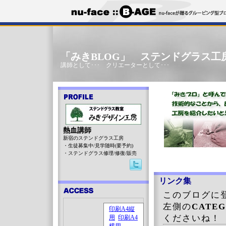
「みきBLOG」 ステンドグラス工
講師として･･･ クリエーターとして･･･
熱血講師
新宿のステンドグラス工房
・生徒募集中/見学随時(要予約)
・ステンドグラス修理/修復/販売
リンク集
このブログに
左側の
CATE
くださいね