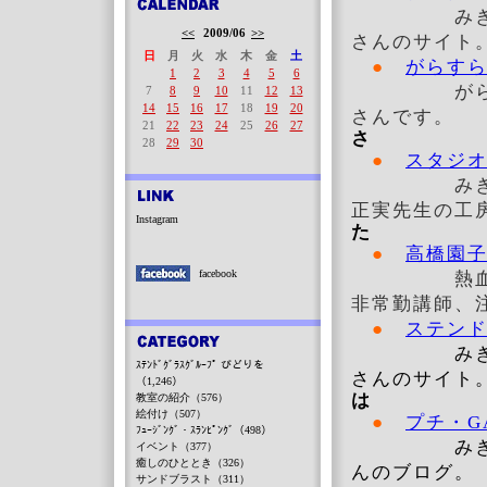
み
<<
2009/06
>>
さんのサイト
日
月
火
水
木
金
土
●
がらす
1
2
3
4
5
6
が
7
8
9
10
11
12
13
14
15
16
17
18
19
20
さんです。
21
22
23
24
25
26
27
さ
28
29
30
●
スタジオ
みきデザイ
正実先生の工
Instagram
た
●
高橋園
facebook
熱血講師 
非常勤講師、
●
ステンド
み
ｽﾃﾝﾄﾞｸﾞﾗｽｸﾞﾙｰﾌﾟ びどりを
さんのサイト
（1,246）
は
教室の紹介（576）
絵付け（507）
●
プチ・GA
ﾌｭｰｼﾞﾝｸﾞ・ｽﾗﾝﾋﾟﾝｸﾞ（498）
みきデザイ
イベント（377）
癒しのひととき（326）
んのブログ。
サンドブラスト（311）