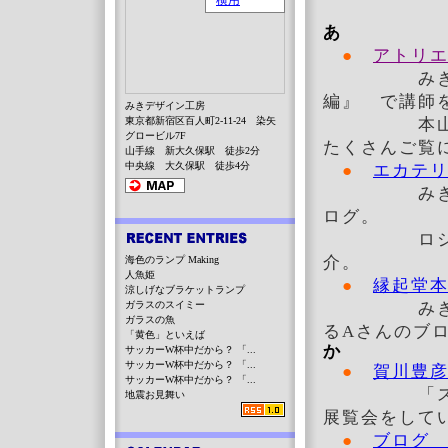
あ
●
アトリエ
みきデザイ
編』 で講師
みきデザイン工房
東京都新宿区百人町2-11-24 染矢
本山すみ子
グロービル7F
たくさんご覧
山手線 新大久保駅 徒歩2分
中央線 大久保駅 徒歩4分
●
エカテリ
みきデザイ
ログ。
ロ
介。
海色のランプ Making
人魚姫
●
縁起堂
涼しげなブラケットランプ
ガラスのスイミー
みきデザイ
ガラスの魚
るAさんのブ
「黄色」といえば
か
サッカーW杯中だから？ 「...
サッカーW杯中だから？ 「...
●
賀川豊
サッカーW杯中だから？ 「...
「
地震お見舞い
展覧会をして
●
ブログ