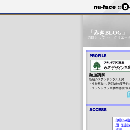
「みきBLOG
講師として･･･ クリエータ
熱血講師
新宿のステンドグラス工房
・生徒募集中/見学随時(要予約)
・ステンドグラス修理/修復/販