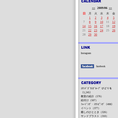
<<
2009/06
>>
日
月
火
水
木
金
1
2
3
4
5
7
8
9
10
11
12
14
15
16
17
18
19
21
22
23
24
25
26
28
29
30
Instagram
facebook
ｽﾃﾝﾄﾞｸﾞﾗｽｸﾞﾙｰﾌﾟ びどりを
（1,245）
教室の紹介（576）
絵付け（507）
ﾌｭｰｼﾞﾝｸﾞ・ｽﾗﾝﾋﾟﾝｸﾞ（498）
イベント（377）
癒しのひととき（326）
サンドブラスト（310）