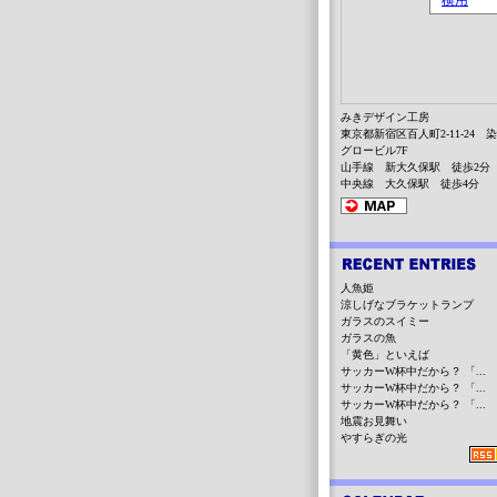
みきデザイン工房
東京都新宿区百人町2-11-24 
グロービル7F
山手線 新大久保駅 徒歩2分
中央線 大久保駅 徒歩4分
人魚姫
涼しげなブラケットランプ
ガラスのスイミー
ガラスの魚
「黄色」といえば
サッカーW杯中だから？ 「...
サッカーW杯中だから？ 「...
サッカーW杯中だから？ 「...
地震お見舞い
やすらぎの光