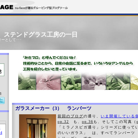
」 ステンドグラス工房の一日
ーとして･･･
売
ガラスメーカー（3） ランバーツ
前回のブログ
の通り、
いま開催している
op.32
も、
op.36
も、そしてこの写真（
「ミラノスピガ通り」シリーズに使って
のいいガラス」 は、すべてランバーツ 