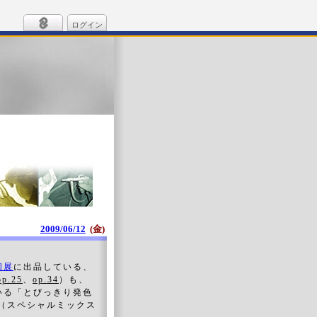
ログイン
2009/06/12
(金)
個展
に出品している、
op.25
、
op.34
）も、
いる「とびっきり発色
（スペシャルミックス