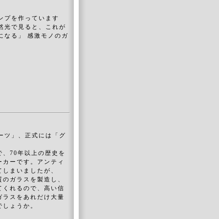
ンプを作っています
然光で見ると、これが
になる」 感激モノのガ
ーツ」、正式には「グ
、70年以上の歴史を
ーカーです。アンティ
てしまいましたが、
質のガラスを製造し、
てくれるので、高い信
ガラスをあれだけ大量
でしょうか。