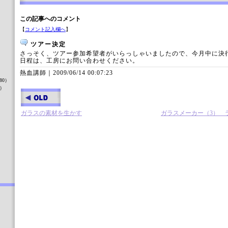
この記事へのコメント
【
コメント記入欄へ
】
ツアー決定
さっそく、ツアー参加希望者がいらっしゃいましたので、今月中に決
）
日程は、工房にお問い合わせください。
熱血講師｜
2009/06/14 00:07:23
80）
8）
ガラスの素材を生かす
ガラスメーカー（3） ラ
）