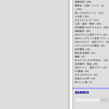
授業内容（299）
展覧会・出版・リンク・お...
（216）
知っておきたいこと（212）
その他（201）
ガラスについて（121）
工具・道具・部材（103）
2020新型コロナウイルス（100
体験制作（94）
2019フランス見学ツアー（91）
2016イングランド見学ツアー（
2013イタリア 見学ツアー（7
ステンドグラスの歴史（65）
LED電球（54）
東日本大震災（52）
修復（47）
ﾁｬﾝﾚﾝｼﾞ25（ﾁｰﾑﾏｲﾅｽ6%）（42
注文制作・商品（38）
2010ドイツ 見学ツアー（37）
UV接着（34）
ガラスモザイク（33）
生徒さんの声（19）
00-リンク集（2）