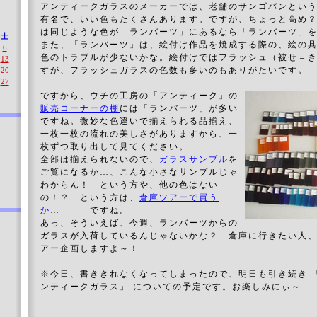
アンティークガラスのメーカーでは、老舗のサンゴバンとい
有名で、いい色もたくさんあります。ですが、ちょっと高め
は同じような色が「ランバーツ」にあるなら「ランバーツ」
土
また、「ランバーツ」は、絵付け作品を焼成する際の、絵の
6
色のトラブルが少ないかな。絵付けではフラッシュ（被せ＝
13
すが、フラッシュガラスの色数も多いのもありがたいです。
20
27
ですから、ウチの工房の「アンティーク」の
販売コーナーの棚
には「ランバーツ」が多い
ですね。微妙な色違いで揃えられる品揃え、
一枚一枚の流れの美しさがありますから、一
枚ずつ取り出して見てください。
全部は揃えられないので、
ガラスサンプル
を
ご覧になるか…、こんな小さなサンプルじゃ
わからん！ という方や、他の色はない
の！？ という方は、
倉庫ツアーで買う
か
… ですね。
あっ、そういえば、今週、ランバーツからの
ガラスが入荷しているんじゃないかな？ 倉庫に行きたい人
アー企画しますよ～！
※今日、書ききれなくなってしまったので、明日も引き続き 「
ンティークガラス」 についての予定です。お楽しみにぃ～