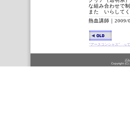
クリア（透明系
な組み合わせで
また いらして
熱血講師｜
2009/
“アースコンシャス” っ
グル
Copyright (C)