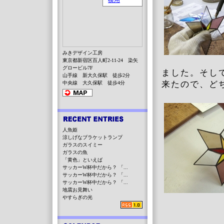
みきデザイン工房
東京都新宿区百人町2-11-24 染矢
グロービル7F
ました。そし
山手線 新大久保駅 徒歩2分
来たので、ど
中央線 大久保駅 徒歩4分
人魚姫
涼しげなブラケットランプ
ガラスのスイミー
ガラスの魚
「黄色」といえば
サッカーW杯中だから？ 「...
サッカーW杯中だから？ 「...
サッカーW杯中だから？ 「...
地震お見舞い
やすらぎの光