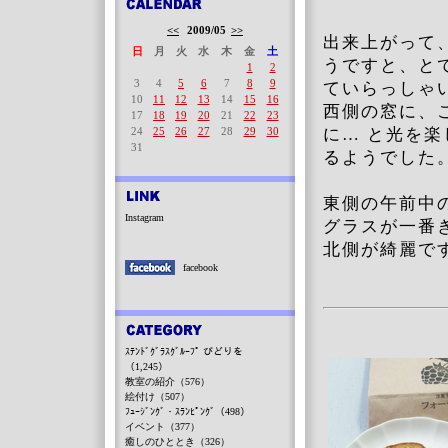
<<
2009/05
>>
出来上がって
日
月
火
水
木
金
土
うですと、と
1
2
3
4
5
6
7
8
9
ていらっしゃ
10
11
12
13
14
15
16
西側の窓に、
17
18
19
20
21
22
23
24
25
26
27
28
29
30
に… と光を
31
るようでした
東側の午前中
Instagram
グラスが一番
北側が綺麗で
facebook
ｽﾃﾝﾄﾞｸﾞﾗｽｸﾞﾙｰﾌﾟ びどりを
（1,245）
教室の紹介（576）
絵付け（507）
ﾌｭｰｼﾞﾝｸﾞ・ｽﾗﾝﾋﾟﾝｸﾞ（498）
イベント（377）
癒しのひととき（326）