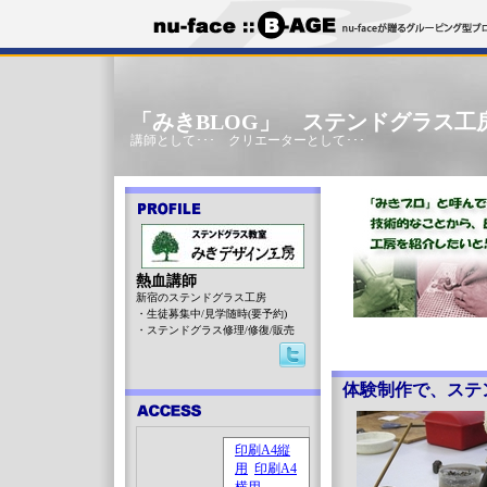
「みきBLOG」 ステンドグラス工
講師として･･･ クリエーターとして･･･
熱血講師
新宿のステンドグラス工房
・生徒募集中/見学随時(要予約)
・ステンドグラス修理/修復/販売
体験制作で、ステ