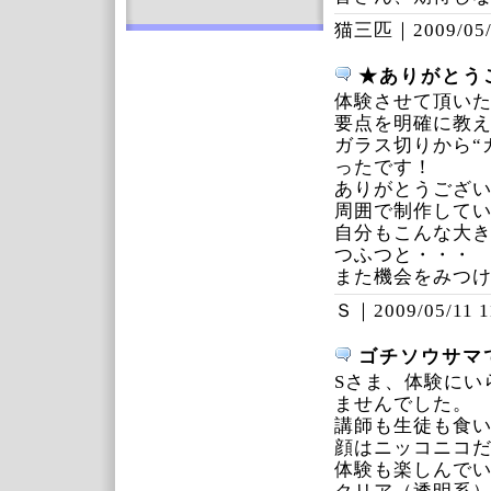
猫三匹｜
2009/05
★ありがとう
体験させて頂い
要点を明確に教
ガラス切りから“
ったです！
ありがとうござ
周囲で制作して
自分もこんな大
つふつと・・・
また機会をみつ
Ｓ｜
2009/05/11 1
ゴチソウサマ
Sさま、体験にい
ませんでした。
講師も生徒も食
顔はニッコニコ
体験も楽しんで