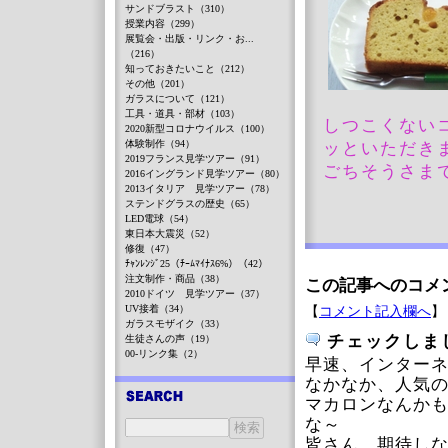
サンドブラスト（310）
授業内容（299）
展覧会・出版・リンク・お...
（216）
知っておきたいこと（212）
その他（201）
ガラスについて（121）
工具・道具・部材（103）
しつこくない
2020新型コロナウイルス（100）
体験制作（94）
ッといただき
2019フランス見学ツアー（91）
ごちそうさま
2016イングランド見学ツアー（80）
2013イタリア 見学ツアー（78）
ステンドグラスの歴史（65）
LED電球（54）
東日本大震災（52）
修復（47）
ﾁｬﾝﾚﾝｼﾞ25（ﾁｰﾑﾏｲﾅｽ6%）（42）
注文制作・商品（38）
この記事へのコメ
2010ドイツ 見学ツアー（37）
UV接着（34）
【
コメント記入欄へ
】
ガラスモザイク（33）
チェックしま
生徒さんの声（19）
00-リンク集（2）
早速、インター
なかなか、人気
マカロンなんか
な～
皆さん、期待し