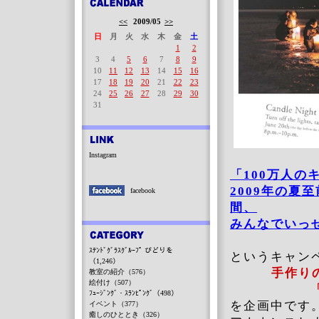
<<
2009/05
>>
日
月
火
水
木
金
土
1
2
3
4
5
6
7
8
9
10
11
12
13
14
15
16
17
18
19
20
21
22
23
24
25
26
27
28
29
30
31
Instagram
「100万人の
2009年の夏
facebook
間、
みんなでいっ
ｽﾃﾝﾄﾞｸﾞﾗｽｸﾞﾙｰﾌﾟ びどりを
というキャン
（1,246）
手作り
教室の紹介（576）
絵付け（507）
ﾌｭｰｼﾞﾝｸﾞ・ｽﾗﾝﾋﾟﾝｸﾞ（498）
を企画中です。
イベント（377）
癒しのひととき（326）