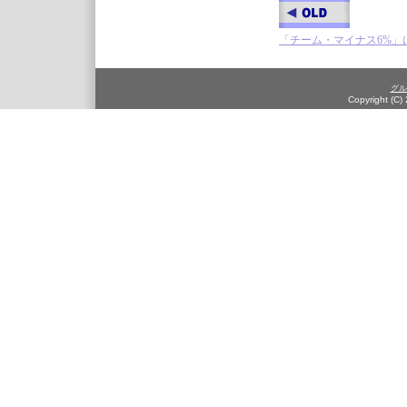
「チーム・マイナス6%」
グル
Copyright (C)