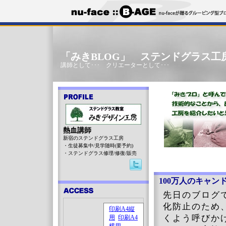
「みきBLOG」 ステンドグラス工
講師として･･･ クリエーターとして･･･
熱血講師
新宿のステンドグラス工房
・生徒募集中/見学随時(要予約)
・ステンドグラス修理/修復/販売
100万人のキャン
先日のブログ
化防止のため
くよう呼びか