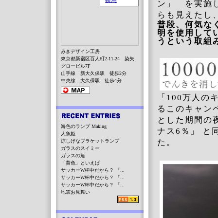
ン」 を実施
らも見えたし
普段、何気な
明を使用して
うという取組
みきデザイン工房
東京都新宿区百人町2-11-24 染矢
グロービル7F
山手線 新大久保駅 徒歩2分
中央線 大久保駅 徒歩4分
「100万人の
るこのキャン
とした期間の
海色のランプ Making
ナス6％」 
人魚姫
た。
涼しげなブラケットランプ
ガラスのスイミー
ガラスの魚
「黄色」といえば
サッカーW杯中だから？ 「...
サッカーW杯中だから？ 「...
サッカーW杯中だから？ 「...
地震お見舞い