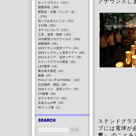
アナウンスし
サンドブラスト（311）
授業内容（299）
展覧会・出版・リンク・お...
（216）
知っておきたいこと（212）
その他（201）
ガラスについて（121）
工具・道具・部材（103）
2020新型コロナウイルス（100）
体験制作（94）
2019フランス見学ツアー（91）
2016イングランド見学ツアー（80）
2013イタリア 見学ツアー（78）
ステンドグラスの歴史（65）
LED電球（54）
東日本大震災（52）
修復（47）
ﾁｬﾝﾚﾝｼﾞ25（ﾁｰﾑﾏｲﾅｽ6%）（42）
注文制作・商品（38）
2010ドイツ 見学ツアー（37）
UV接着（34）
ガラスモザイク（33）
生徒さんの声（19）
00-リンク集（2）
ステンドグラ
プには電球が
気」
のことを