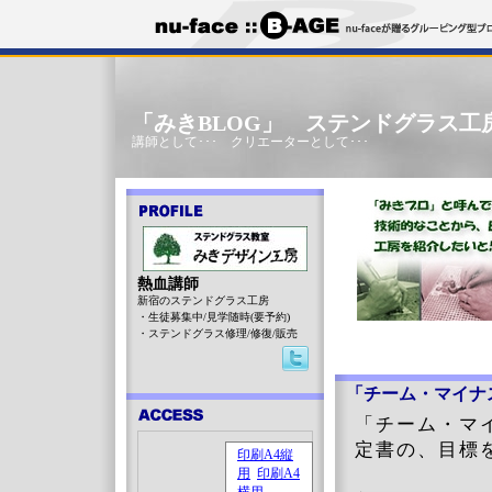
「みきBLOG」 ステンドグラス工
講師として･･･ クリエーターとして･･･
熱血講師
新宿のステンドグラス工房
・生徒募集中/見学随時(要予約)
・ステンドグラス修理/修復/販売
「チーム・マイナ
「チーム・マ
定書の、目標