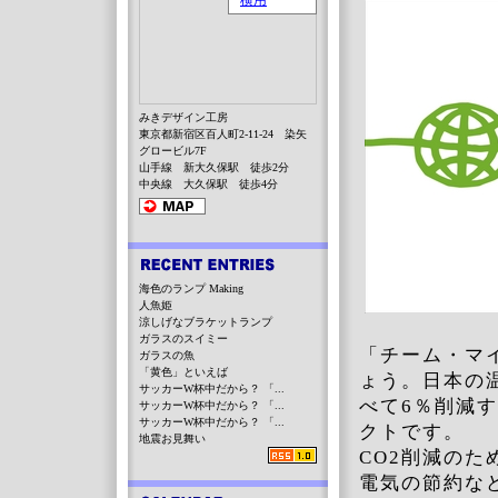
みきデザイン工房
東京都新宿区百人町2-11-24 染矢
グロービル7F
山手線 新大久保駅 徒歩2分
中央線 大久保駅 徒歩4分
海色のランプ Making
人魚姫
涼しげなブラケットランプ
ガラスのスイミー
「チーム・マ
ガラスの魚
「黄色」といえば
ょう。日本の
サッカーW杯中だから？ 「...
べて6％削減
サッカーW杯中だから？ 「...
サッカーW杯中だから？ 「...
クトです。
地震お見舞い
CO2削減の
電気の節約な