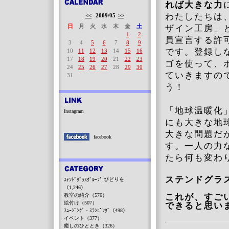
れば大きな力
わたしたちは
<<
2009/05
>>
日
月
火
水
木
金
土
ザイン工房」
1
2
員宣言する許
3
4
5
6
7
8
9
です。登録し
10
11
12
13
14
15
16
17
18
19
20
21
22
23
ゴを使って、
24
25
26
27
28
29
30
ていきますの
31
う！
「地球温暖化
Instagram
にも大きな地
大きな問題だ
facebook
す。一人の力
たら何も変わ
ステンドグラ
ｽﾃﾝﾄﾞｸﾞﾗｽｸﾞﾙｰﾌﾟ びどりを
（1,246）
教室の紹介（576）
これが、すご
絵付け（507）
できると思い
ﾌｭｰｼﾞﾝｸﾞ・ｽﾗﾝﾋﾟﾝｸﾞ（498）
イベント（377）
癒しのひととき（326）