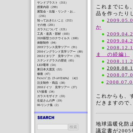
サンドブラスト（311）
これまでにも
授業内容（299）
展覧会・出版・リンク・お...
品を作ったり
（216）
●
2009.
知っておきたいこと（212）
その他（201）
か
ガラスについて（121）
●
2009.
工具・道具・部材（103）
2020新型コロナウイルス（100）
●
2009.04.
体験制作（94）
●
2008.12.
2019フランス見学ツアー（91）
2016イングランド見学ツアー（80）
ま の続編）
2013イタリア 見学ツアー（78）
●
2008.11.
ステンドグラスの歴史（65）
LED電球（54）
●
2008.08.
東日本大震災（52）
修復（47）
●
2008.07.
ﾁｬﾝﾚﾝｼﾞ25（ﾁｰﾑﾏｲﾅｽ6%）（42）
●
2008.07.
注文制作・商品（38）
2010ドイツ 見学ツアー（37）
UV接着（34）
これからも、
ガラスモザイク（33）
生徒さんの声（19）
だきますので
00-リンク集（2）
地球温暖化防
議定書が200