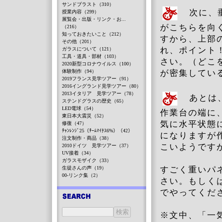
サンドブラスト（310）
次に、垂
授業内容（299）
展覧会・出版・リンク・お...
がこちらを向
（216）
知っておきたいこと（212）
すから、上部
その他（201）
れ、ポイント
ガラスについて（121）
工具・道具・部材（103）
さい。（どこ
2020新型コロナウイルス（100）
体験制作（94）
が密集してい
2019フランス見学ツアー（91）
2016イングランド見学ツアー（80）
2013イタリア 見学ツアー（78）
あとは、
ステンドグラスの歴史（65）
LED電球（54）
作業台の端に
東日本大震災（52）
気に水平状態
修復（47）
ﾁｬﾝﾚﾝｼﾞ25（ﾁｰﾑﾏｲﾅｽ6%）（42）
になりますが
注文制作・商品（38）
こいようです
2010ドイツ 見学ツアー（37）
UV接着（34）
ガラスモザイク（33）
生徒さんの声（19）
すごく重いパ
00-リンク集（2）
さい。もしく
でやってくだ
※文中、「一