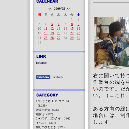
<<
2009/05
>>
日
月
火
水
木
金
土
1
2
3
4
5
6
7
8
9
10
11
12
13
14
15
16
17
18
19
20
21
22
23
24
25
26
27
28
29
30
31
Instagram
右に開いて持
facebook
作業台の端を
い
のです。だ
い。（←これ
ｽﾃﾝﾄﾞｸﾞﾗｽｸﾞﾙｰﾌﾟ びどりを
（1,245）
ある方向の線
教室の紹介（576）
絵付け（507）
場合には、制
ﾌｭｰｼﾞﾝｸﾞ・ｽﾗﾝﾋﾟﾝｸﾞ（498）
します。
イベント（377）
癒しのひととき（326）