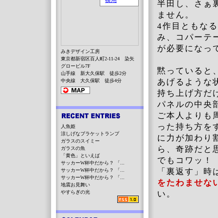
半田し、さぁ
ません。
4作目ともな
み、コパーテ
が必要になっ
みきデザイン工房
東京都新宿区百人町2-11-24 染矢
グロービル7F
黙っていると
山手線 新大久保駅 徒歩2分
あげるような
中央線 大久保駅 徒歩4分
持ち上げ方だ
パネルの中央
ご本人よりも
った持ち方を
人魚姫
涼しげなブラケットランプ
に力が加わり
ガラスのスイミー
ら、奇跡だと
ガラスの魚
「黄色」といえば
でもコワッ！
サッカーW杯中だから？ 「...
「裏返す」時
サッカーW杯中だから？ 「...
サッカーW杯中だから？ 「...
をたわませな
地震お見舞い
やすらぎの光
い。