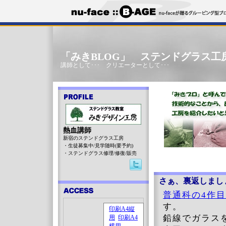
「みきBLOG」 ステンドグラス工
講師として･･･ クリエーターとして･･･
熱血講師
新宿のステンドグラス工房
・生徒募集中/見学随時(要予約)
・ステンドグラス修理/修復/販売
さぁ、裏返しまし
普通科の4作
す。
鉛線でガラス