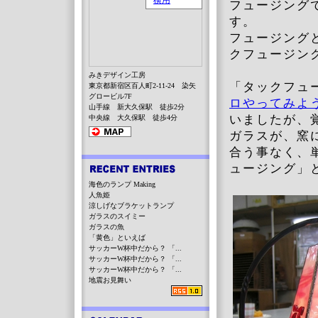
フュージング
す。
フュージング
クフュージン
みきデザイン工房
「タックフュー
東京都新宿区百人町2-11-24 染矢
グロービル7F
ロやってみよ
山手線 新大久保駅 徒歩2分
いましたが、
中央線 大久保駅 徒歩4分
ガラスが、窯
合う事なく、
ュージング」
海色のランプ Making
人魚姫
涼しげなブラケットランプ
ガラスのスイミー
ガラスの魚
「黄色」といえば
サッカーW杯中だから？ 「...
サッカーW杯中だから？ 「...
サッカーW杯中だから？ 「...
地震お見舞い