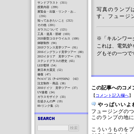
サンドブラスト（311）
授業内容（299）
写真のランプ
展覧会・出版・リンク・お...
す。フュージ
（216）
知っておきたいこと（212）
その他（201）
ガラスについて（121）
工具・道具・部材（103）
※「キルンワー
2020新型コロナウイルス（100）
体験制作（94）
これは、電気炉
2019フランス見学ツアー（91）
2016イングランド見学ツアー（80）
グもその一つで
2013イタリア 見学ツアー（78）
ステンドグラスの歴史（65）
LED電球（54）
東日本大震災（52）
修復（47）
ﾁｬﾝﾚﾝｼﾞ25（ﾁｰﾑﾏｲﾅｽ6%）（42）
注文制作・商品（38）
この記事へのコメ
2010ドイツ 見学ツアー（37）
UV接着（34）
【
コメント記入欄へ
】
ガラスモザイク（33）
生徒さんの声（19）
やっぱいいよ
00-リンク集（2）
フュージングのつ
このランプの地
こういうものを