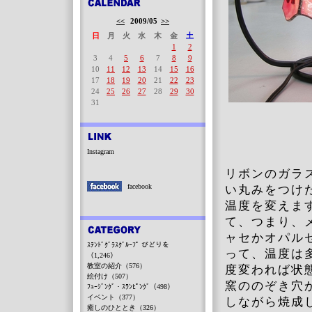
<<
2009/05
>>
日
月
火
水
木
金
土
1
2
3
4
5
6
7
8
9
10
11
12
13
14
15
16
17
18
19
20
21
22
23
24
25
26
27
28
29
30
31
Instagram
リボンのガラ
facebook
い丸みをつけ
温度を変えま
て、つまり、
ャセかオパル
ｽﾃﾝﾄﾞｸﾞﾗｽｸﾞﾙｰﾌﾟ びどりを
って、温度は
（1,246）
教室の紹介（576）
度変われば状
絵付け（507）
窯ののぞき穴
ﾌｭｰｼﾞﾝｸﾞ・ｽﾗﾝﾋﾟﾝｸﾞ（498）
イベント（377）
しながら焼成
癒しのひととき（326）