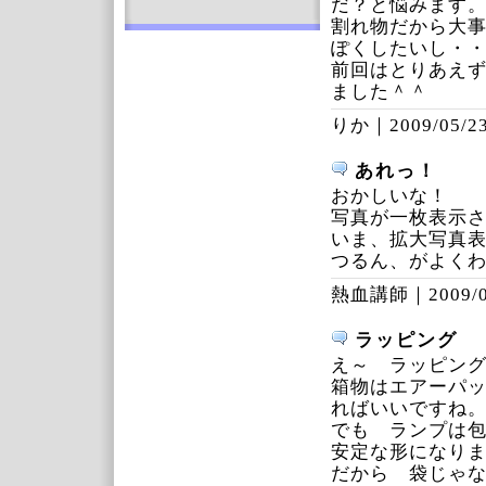
だ？と悩みます
割れ物だから大
ぽくしたいし・
前回はとりあえ
ました＾＾
りか｜
2009/05/23
あれっ！
おかしいな！
写真が一枚表示さ
いま、拡大写真
つるん、がよく
熱血講師｜
2009/
ラッピング
え～ ラッピン
箱物はエアーパ
ればいいですね
でも ランプは
安定な形になり
だから 袋じゃ