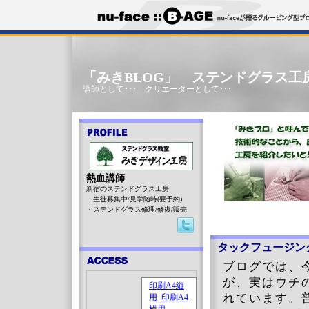
「みきBLOG」 ステンドグラス工
講師として･･･ クリエーターとして･･･
熱血講師
新宿のステンドグラス工房
・生徒募集中/見学随時(要予約)
・ステンドグラス修理/修復/販売
タックフュージン
ブログでは、
が、実はウチ
れています。