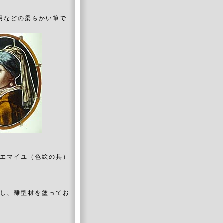
用などの柔らかい筆で
いエマイユ（色絵の具）
にし、離型材を塗ってお