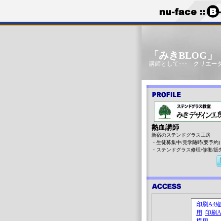
「みきBLOG
講師として･･･ クリエータ
熱血講師
新宿のステンドグラス工房
・生徒募集中/見学随時(要予約)
・ステンドグラス修理/修復/販