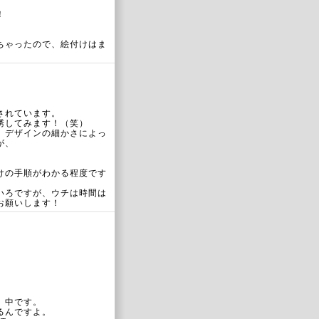
！
ちゃったので、絵付けはま
されています。
誘してみます！（笑）
、デザインの細かさによっ
が、
けの手順がわかる程度です
いろですが、ウチは時間は
お願いします！
。
）中です。
るんですよ。