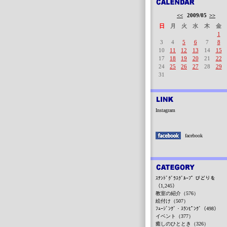
<<
2009/05
>>
日
月
火
水
木
金
1
3
4
5
6
7
8
10
11
12
13
14
15
17
18
19
20
21
22
24
25
26
27
28
29
31
Instagram
facebook
ｽﾃﾝﾄﾞｸﾞﾗｽｸﾞﾙｰﾌﾟ びどりを
（1,245）
教室の紹介（576）
絵付け（507）
ﾌｭｰｼﾞﾝｸﾞ・ｽﾗﾝﾋﾟﾝｸﾞ（498）
イベント（377）
癒しのひととき（326）