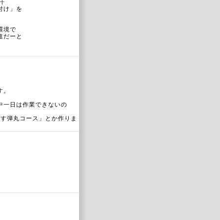
汗
付け」を
環境で
進だーと
す。
中一日は作業できないの
なす弾丸コース」とか作りま