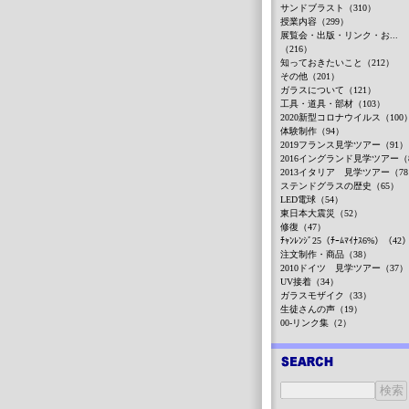
サンドブラスト（310）
授業内容（299）
展覧会・出版・リンク・お...
（216）
知っておきたいこと（212）
その他（201）
ガラスについて（121）
工具・道具・部材（103）
2020新型コロナウイルス（100
体験制作（94）
2019フランス見学ツアー（91）
2016イングランド見学ツアー（
2013イタリア 見学ツアー（7
ステンドグラスの歴史（65）
LED電球（54）
東日本大震災（52）
修復（47）
ﾁｬﾝﾚﾝｼﾞ25（ﾁｰﾑﾏｲﾅｽ6%）（42
注文制作・商品（38）
2010ドイツ 見学ツアー（37）
UV接着（34）
ガラスモザイク（33）
生徒さんの声（19）
00-リンク集（2）