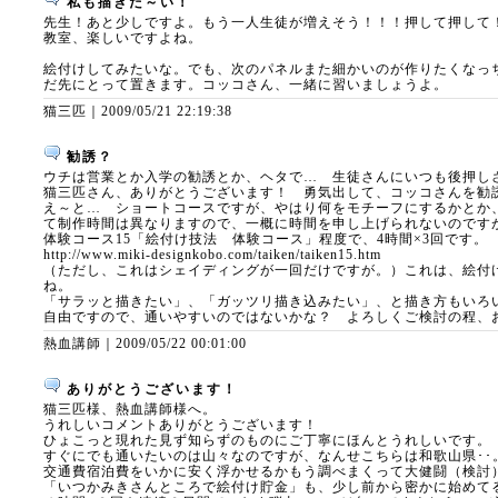
私も描きた～い！
先生！あと少しですよ。もう一人生徒が増えそう！！！押して押して
教室、楽しいですよね。
絵付けしてみたいな。でも、次のパネルまた細かいのが作りたくなっ
だ先にとって置きます。コッコさん、一緒に習いましょうよ。
猫三匹｜
2009/05/21 22:19:38
勧誘？
ウチは営業とか入学の勧誘とか、ヘタで… 生徒さんにいつも後押し
猫三匹さん、ありがとうございます！ 勇気出して、コッコさんを勧
え～と… ショートコースですが、やはり何をモチーフにするかとか
て制作時間は異なりますので、一概に時間を申し上げられないのです
体験コース15「絵付け技法 体験コース」程度で、4時間×3回です。
http://www.miki-designkobo.com/taiken/taiken15.htm
（ただし、これはシェイディングが一回だけですが。）これは、絵付
ね。
「サラッと描きたい」、「ガッツリ描き込みたい」、と描き方もいろ
自由ですので、通いやすいのではないかな？ よろしくご検討の程、
熱血講師｜
2009/05/22 00:01:00
ありがとうございます！
猫三匹様、熱血講師様へ。
うれしいコメントありがとうございます！
ひょこっと現れた見ず知らずのものにご丁寧にほんとうれしいです。
すぐにでも通いたいのは山々なのですが、なんせこちらは和歌山県･･
交通費宿泊費をいかに安く浮かせるかもう調べまくって大健闘（検討
「いつかみきさんところで絵付け貯金」も、少し前から密かに始めて