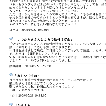
４時間×３回を連続３日間でこなす弾丸コースは無いですよねえ･･･（
パネルもランプもまだまだのレベルですが、やはり、どうしても「絵
知っておきたいんです！本を読むだけじゃダメなんです。
もっともっとステンドグラスを勉強したいんです。
ただ、せっかくみきさんところで教えて頂いても、こちらの何も無い
それを活かせるのかワタシ！？という不安も有りますが、悩むより前
日々みきブロを読んで気持ちを奮い立たせてます！
今のワタシの一番行きたい場所なんですよ～！！
コッコ｜
2009/05/22 19:22:08
「いつかみきさんところで絵付け貯金」
「いつかみきさんところで絵付け貯金」だなんて、こちらも嬉しいで
熱～い気持ちは、こちらも揺り動かされます。
一日目も線描きして焼成、二日目にシェイディグして焼成。つまり、
で、本当は、5日間欲しいところです。
でも、鉛線組みからは自宅でいい！という方には、「連続2日間でこ
すよ！？ メールでお問い合わせくださいね！
熱血講師｜
2009/05/22 22:22:00
うれしいですね♪
コッコさん登場で先生達にやにや顔になっているのでは？ｗ
猫三匹さんは盛り上げてくれるしぃ～ｗ
楽しそうなんで私も仲間に入れて～ってことで
φ(｀∇´)φカキコカキコ♪
りか｜
2009/05/23 10:34:05
りかさんも･･･