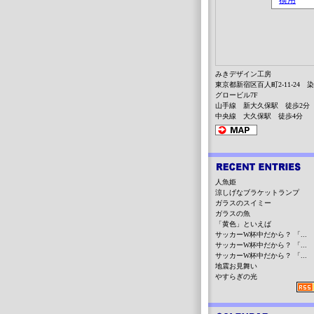
みきデザイン工房
東京都新宿区百人町2-11-24 
グロービル7F
山手線 新大久保駅 徒歩2分
中央線 大久保駅 徒歩4分
人魚姫
涼しげなブラケットランプ
ガラスのスイミー
ガラスの魚
「黄色」といえば
サッカーW杯中だから？ 「...
サッカーW杯中だから？ 「...
サッカーW杯中だから？ 「...
地震お見舞い
やすらぎの光