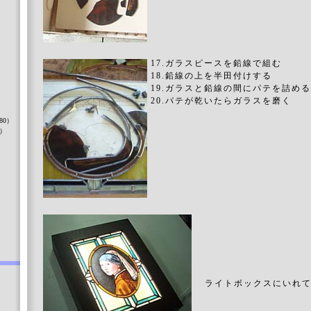
17.ガラスピースを鉛線で組む
18.鉛線の上を半田付けする
19.ガラスと鉛線の間にパテを詰める
）
20.パテが乾いたらガラスを磨く
80）
8）
）
ライトボックスにいれて