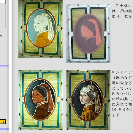
7.全体に
け）用の絵
塗り、乾か
染矢
8.シェイ
（豚毛など
箸の先など
としていく
9.ろう付
い絵の具（
に入れて焼
10.ろう
する