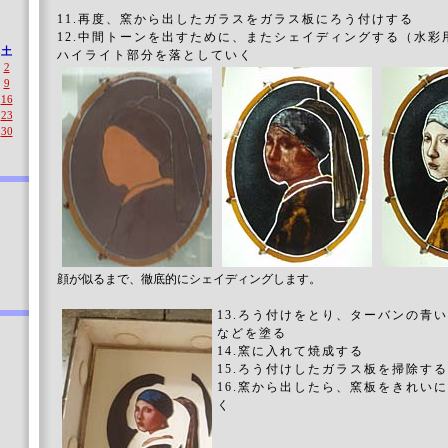
11.再度、窯から出したガラスをガラス板にろう付けする
12.中間トーンを出すために、またシェイディングする（水彩
土
ハイライト部分を落としていく
2
9
16
23
30
顔が似るまで、徹底的にシェイディングします。
13.ろう付けをとり、ターバンの青
などを塗る
14.窯に入れて焼成する
15.ろう付けしたガラス板を掃除する
16.窯から出したら、窯板をきれい
く