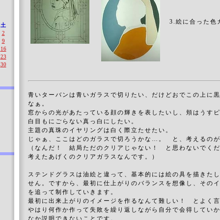
3.絵に合った色
土
2
9
16
23
30
青いターバンは青いガラスで切りたい、だけどおでこの上に
なぁ。
窓からの光があたっている顔の輝きを表したいし、頬はうす
白目もにごらない真っ白にしたい。
主題の真珠のイヤリングは白く際立たせたい。
じゃぁ、ここはどのガラスで切ろうかな…。 と、考えるの
（なんだ！ 結局ただのクリアじゃない！ と思わないでく
考えたあげくのクリアガラスなんです。）
ステンドグラスは油絵と違って、基本的には絵の具を描きた
せん。ですから、最初に仕上がりのバランスを想像し、その
を追って制作していきます。
最初に出来上がりのイメージを作るなんて難しい！ とよく
やはり何作か作って失敗を繰り返しながら自分で会得してい
なか説明できないことです。