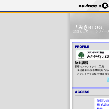
「みきBLOG
講師として･･･ クリエータ
熱血講師
新宿のステンドグラス工房
・生徒募集中/見学随時(要予約)
・ステンドグラス修理/修復/販