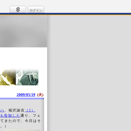
ログイン
2009/05/19
(火)
ッハ
、福沢諭吉
（1）
も告知した
通り、フェ
してきたので、今日はそ
ね。）