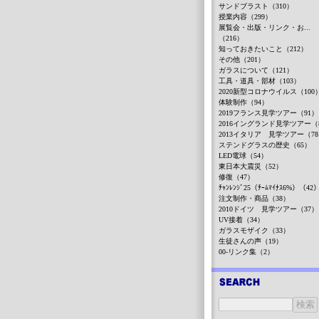
サンドブラスト（310）
授業内容（299）
展覧会・出版・リンク・お...
（216）
知っておきたいこと（212）
その他（201）
ガラスについて（121）
工具・道具・部材（103）
2020新型コロナウイルス（100
体験制作（94）
2019フランス見学ツアー（91）
2016イングランド見学ツアー（
2013イタリア 見学ツアー（7
ステンドグラスの歴史（65）
LED電球（54）
東日本大震災（52）
修復（47）
ﾁｬﾝﾚﾝｼﾞ25（ﾁｰﾑﾏｲﾅｽ6%）（42
注文制作・商品（38）
2010ドイツ 見学ツアー（37）
UV接着（34）
ガラスモザイク（33）
生徒さんの声（19）
00-リンク集（2）