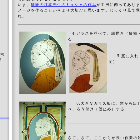
いま、
師匠の江本先生のミュシャの作品
が工房に飾ってあり
メージを作ることが何より大切だと思います。じっくり見て
ね。
4.ガラスを並べて、線描き（輪郭
る
）
80）
5.窯に入れて
8）
度）
）
6.大きなガラス板に、窯から出
べ、ろう付け（仮止め）する
さて、さて、ここからが長い作業の