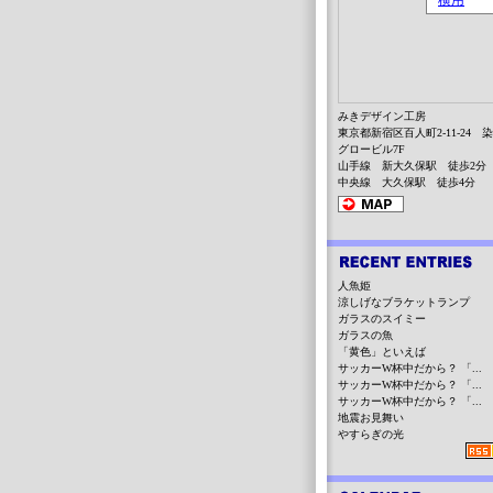
みきデザイン工房
東京都新宿区百人町2-11-24 
グロービル7F
山手線 新大久保駅 徒歩2分
中央線 大久保駅 徒歩4分
人魚姫
涼しげなブラケットランプ
ガラスのスイミー
ガラスの魚
「黄色」といえば
サッカーW杯中だから？ 「...
サッカーW杯中だから？ 「...
サッカーW杯中だから？ 「...
地震お見舞い
やすらぎの光