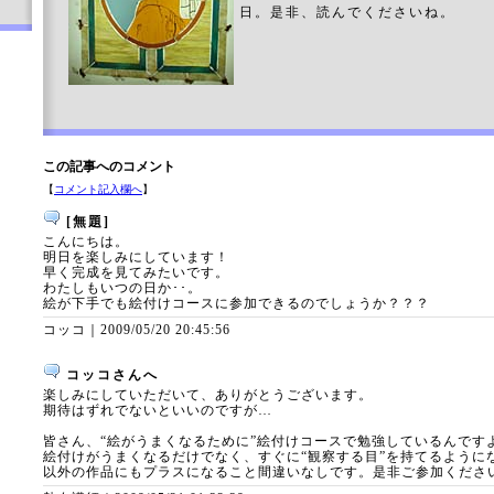
日。是非、読んでくださいね。
この記事へのコメント
【
コメント記入欄へ
】
[無題]
こんにちは。
明日を楽しみにしています！
早く完成を見てみたいです。
わたしもいつの日か･･。
絵が下手でも絵付けコースに参加できるのでしょうか？？？
コッコ｜
2009/05/20 20:45:56
コッコさんへ
楽しみにしていただいて、ありがとうございます。
期待はずれでないといいのですが…
皆さん、“絵がうまくなるために”絵付けコースで勉強しているんです
絵付けがうまくなるだけでなく、すぐに“観察する目”を持てるように
以外の作品にもプラスになること間違いなしです。是非ご参加くださ