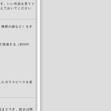
ます。いい作品を見てイ
覚えておいてください
・模様の線など）をす
焼成する（約600
したガラスピースを並
始まりです。続きは明