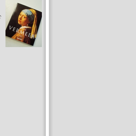
こ
で
で
。