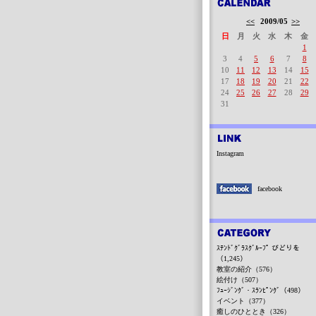
<<
2009/05
>>
日
月
火
水
木
金
1
3
4
5
6
7
8
10
11
12
13
14
15
17
18
19
20
21
22
24
25
26
27
28
29
31
Instagram
facebook
ｽﾃﾝﾄﾞｸﾞﾗｽｸﾞﾙｰﾌﾟ びどりを
（1,245）
教室の紹介（576）
絵付け（507）
ﾌｭｰｼﾞﾝｸﾞ・ｽﾗﾝﾋﾟﾝｸﾞ（498）
イベント（377）
癒しのひととき（326）