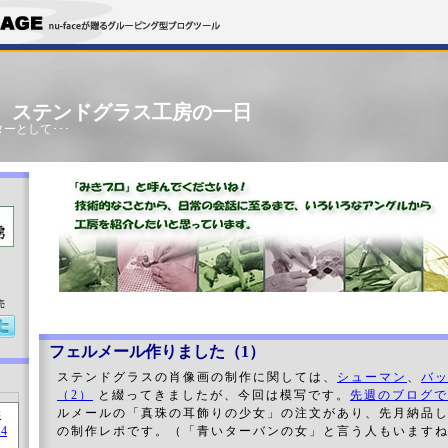
」 ステンドグラス工房の一日
ーとして･･･
売
フェルメール作りました（1）
ステンドグラスの肖像画の制作に関しては、
シューマン
、
バ
（2）
と綴ってきましたが、今回は模写です。
先週のブログで
ルメールの「真珠の耳飾りの少女」の注文があり、先月納品
の制作レポです。（「青いターバンの女」と言う人もいます