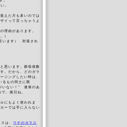
す。
さい。
う覚えた方も多いのでは
ルザイって言っちゃうよ
くの理由があります。
。）
言います） 対策され
いと思います。膨張係数
ます。だから、どのガラ
ュージングしたい時は、
ているもの同士に限
がいない！” 連発のあ
ので、後日ね。
ネルにもよく使われま
ーカーでは手に入らない
ラスは、
ウチのガラス