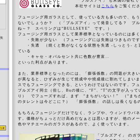
「ブルズアイ」 も米国の会社で
本社サイトは
こちら
をご覧くだ
フュージング用ガラスとして、使っている方も多いので、も
ないでしょうか？ （「ブルズアイ」って発音してる？ ブ
ね～？ スペリングは“BULLSEYE” です。）
フュージング用ガラスとして業界標準となっているのには多
染矢
・失敗が少ない （フュージングには失敗はつきものです
・失透 （焼くと艶がなくなる状態を失透 -しっとう- と
ている
・キャセ・オパルセント共に色数が豊富…
といった利点があります。
また、業界標準となったのには、「膨張係数」の問題が大き
が異なると、ひずみが生じて焼成中や焼成後に割れてしまい
スでもフュージングできる、というわけではないのです。フ
ブルズアイ同士（但し、Buの後に、“F”、“T”の文字が入っ
り） でフューズすれば、まず “まちがいない！” （“まち
のタレントは今どこに？） 「膨張係数」 の話しは長くなる
もちろんフュージングだけでなく、ランプや、ウィンドウパ
す。価格がちょっとだけ高めだなぁとは思いますが、他のメ
色やマチエールのガラスがあるので、よく使っています。
「ブルズアイ」 のガ