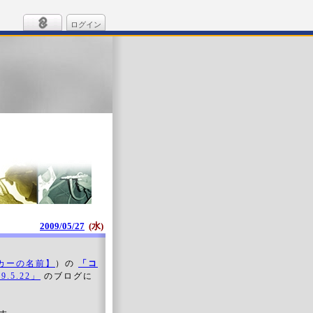
ログイン
2009/05/27
(水)
カーの名前】
）の
「コ
.5.22」
のブログに