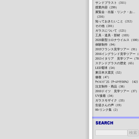
サンドブラスト（311）
授業内容（299）
展覧会・出版・リンク・お...
（216）
知っておきたいこと（212）
その他（201）
ガラスについて（121）
工具・道具・部材（103）
2020新型コロナウイルス（100
体験制作（94）
2019フランス見学ツアー（91）
2016イングランド見学ツアー（
2013イタリア 見学ツアー（7
ステンドグラスの歴史（65）
LED電球（54）
東日本大震災（52）
修復（47）
ﾁｬﾝﾚﾝｼﾞ25（ﾁｰﾑﾏｲﾅｽ6%）（42
注文制作・商品（38）
2010ドイツ 見学ツアー（37）
UV接着（34）
ガラスモザイク（33）
生徒さんの声（19）
00-リンク集（2）