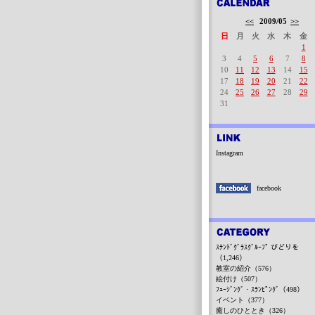
<<
2009/05
>>
日
月
火
水
木
金
1
3
4
5
6
7
8
10
11
12
13
14
15
17
18
19
20
21
22
24
25
26
27
28
29
31
Instagram
facebook
ｽﾃﾝﾄﾞｸﾞﾗｽｸﾞﾙｰﾌﾟ びどりを
（1,246）
教室の紹介（576）
絵付け（507）
ﾌｭｰｼﾞﾝｸﾞ・ｽﾗﾝﾋﾟﾝｸﾞ（498）
イベント（377）
癒しのひととき（326）