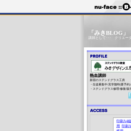
「みきBLOG
講師として･･･ クリエータ
熱血講師
新宿のステンドグラス工房
・生徒募集中/見学随時(要予約)
・ステンドグラス修理/修復/販