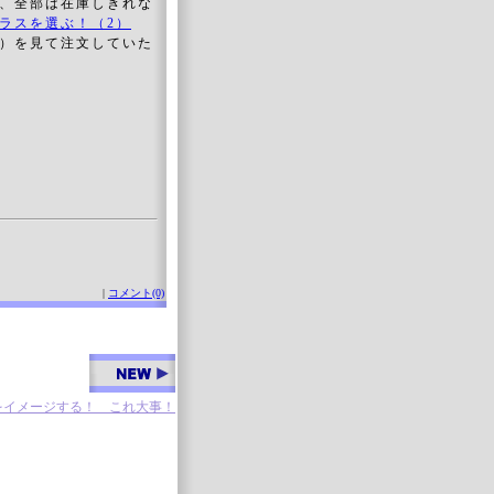
、全部は在庫しきれな
ラスを選ぶ！（2）
）を見て注文していた
|
コメント(0)
をイメージする！ これ大事！