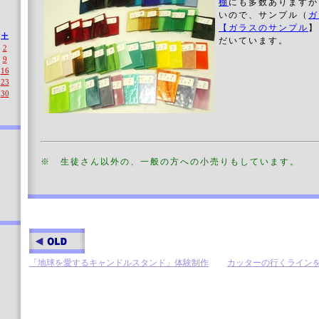
棚
にも多数ありますが
いので、サンプル（
ガ
【ガラスのサンプル
】
土
だいています。
2
9
16
23
30
※ 生徒さん以外の、一般の方への小売りもしています。
「地球を愛するキャンドルスタンド」体験制作
カッターの行くライン