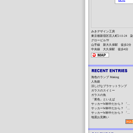
みきデザイン工房
東京都新宿区百人町2-11-24 
グロービル7F
山手線 新大久保駅 徒歩2分
中央線 大久保駅 徒歩4分
海色のランプ Making
人魚姫
涼しげなブラケットランプ
ガラスのスイミー
ガラスの魚
「黄色」といえば
サッカーW杯中だから？ 「...
サッカーW杯中だから？ 「...
サッカーW杯中だから？ 「...
地震お見舞い