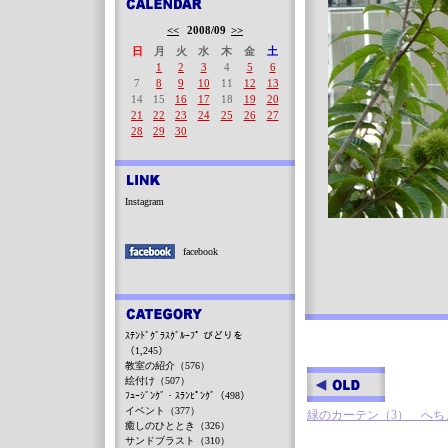
<<
2008/09
>>
日
月
火
水
木
金
土
1
2
3
4
5
6
7
8
9
10
11
12
13
14
15
16
17
18
19
20
21
22
23
24
25
26
27
28
29
30
Instagram
facebook
ｽﾃﾝﾄﾞｸﾞﾗｽｸﾞﾙｰﾌﾟ びどりを
（1,245）
教室の紹介（576）
絵付け（507）
ﾌｭｰｼﾞﾝｸﾞ・ｽﾗﾝﾋﾟﾝｸﾞ（498）
イベント（377）
緑のカーテン（3） へち
癒しのひととき（326）
サンドブラスト（310）