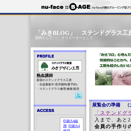
「みきBLOG」 ステンドグラス工
講師として･･･ クリエーターとして･･･
熱血講師
新宿のステンドグラス工房
・生徒募集中/見学随時(要予約)
・ステンドグラス修理/修復/販売
展覧会の準備 （
「ステンドグ
入まで、あと
会員の手作り