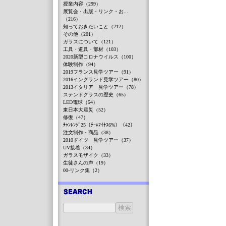
授業内容（299）
展覧会・出版・リンク・お...
（216）
知っておきたいこと（212）
その他（201）
ガラスについて（121）
工具・道具・部材（103）
2020新型コロナウイルス（100）
体験制作（94）
2019フランス見学ツアー（91）
2016イングランド見学ツアー（80）
2013イタリア 見学ツアー（78）
ステンドグラスの歴史（65）
LED電球（54）
東日本大震災（52）
修復（47）
ﾁｬﾝﾚﾝｼﾞ25（ﾁｰﾑﾏｲﾅｽ6%）（42）
注文制作・商品（38）
2010ドイツ 見学ツアー（37）
UV接着（34）
ガラスモザイク（33）
生徒さんの声（19）
00-リンク集（2）