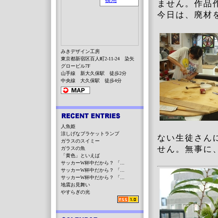
ません。作品
今日は、廃材
みきデザイン工房
東京都新宿区百人町2-11-24 染矢
グロービル7F
山手線 新大久保駅 徒歩2分
中央線 大久保駅 徒歩4分
人魚姫
涼しげなブラケットランプ
ない生徒さん
ガラスのスイミー
せん。無事に
ガラスの魚
「黄色」といえば
サッカーW杯中だから？ 「...
サッカーW杯中だから？ 「...
サッカーW杯中だから？ 「...
地震お見舞い
やすらぎの光