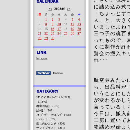
ださい。試験
に詰め込み式
<<
2008/09
>>
「ちょっとず
日
月
火
水
木
金
土
人」と、大き
1
2
3
4
5
6
7
8
9
10
11
12
13
いましたよね
14
15
16
17
18
19
20
三つ子の魂百
21
22
23
24
25
26
27
28
29
30
ったもので、
くに制作が終
覧会の搬入ギ
Instagram
れ･･･
facebook
航空券みたい
ら、出品料が
いうことにし
ｽﾃﾝﾄﾞｸﾞﾗｽｸﾞﾙｰﾌﾟ びどりを
が変わるかし
（1,246）
言っているく
教室の紹介（576）
絵付け（507）
今日は、搬入
ﾌｭｰｼﾞﾝｸﾞ・ｽﾗﾝﾋﾟﾝｸﾞ（498）
イベント（377）
工房に置いて
癒しのひととき（326）
箱詰めが始ま
サンドブラスト（311）