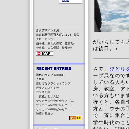
みきデザイン工房
東京都新宿区百人町2-11-24 染矢
グロービル7F
がいらしても
山手線 新大久保駅 徒歩2分
は後日。）
中央線 大久保駅 徒歩4分
さて、
びどり
ープ展なので
海色のランプ Making
人魚姫
している人も
涼しげなブラケットランプ
ガラスのスイミー
房、教室、ア
ガラスの魚
いる方もいま
「黄色」といえば
サッカーW杯中だから？ 「...
行くと、各自
サッカーW杯中だから？ 「...
方と、ウチの
サッカーW杯中だから？ 「...
地震お見舞い
で一斉に集合
学生時代のこ