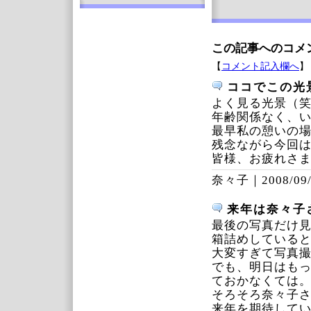
この記事へのコメ
【
コメント記入欄へ
】
ココでこの光
よく見る光景（
年齢関係なく、
最早私の憩いの
残念ながら今回
皆様、お疲れさ
奈々子｜
2008/09
来年は奈々子
最後の写真だけ
箱詰めしている
大変すぎて写真
でも、明日はも
ておかなくては
そろそろ奈々子
来年を期待して