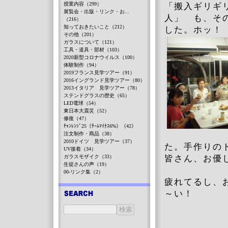
授業内容（299）
「搬入ギリギ
展覧会・出版・リンク・お...
人」 も、そ
（216）
知っておきたいこと（212）
した。ホッ
その他（201）
ガラスについて（121）
工具・道具・部材（103）
2020新型コロナウイルス（100）
体験制作（94）
2019フランス見学ツアー（91）
2016イングランド見学ツアー（80）
2013イタリア 見学ツアー（78）
ステンドグラスの歴史（65）
LED電球（54）
東日本大震災（52）
修復（47）
ﾁｬﾝﾚﾝｼﾞ25（ﾁｰﾑﾏｲﾅｽ6%）（42）
注文制作・商品（38）
2010ドイツ 見学ツアー（37）
た。手作りの
UV接着（34）
ガラスモザイク（33）
皆さん、お優し
生徒さんの声（19）
00-リンク集（2）
疲れてるし、
～い！