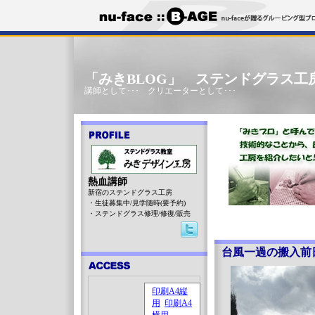
「みきBLOG」 ステンドグラス工
講師として･･･ クリエーターとして･･･
熱血講師
新宿のステンドグラス工房
・生徒募集中/見学随時(要予約)
・ステンドグラス修理/修復/販売
台風一過の搬入前