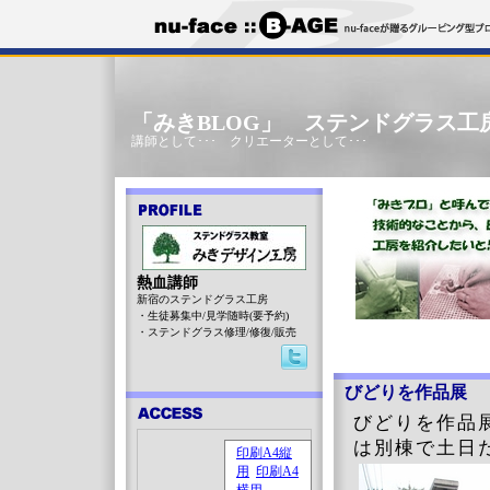
「みきBLOG」 ステンドグラス工
講師として･･･ クリエーターとして･･･
熱血講師
新宿のステンドグラス工房
・生徒募集中/見学随時(要予約)
・ステンドグラス修理/修復/販売
びどりを作品展 
びどりを作品
は別棟で土日