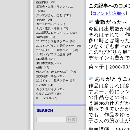
授業内容（299）
この記事へのコメ
展覧会・出版・リンク・お...
（216）
【
コメント記入欄へ
】
知っておきたいこと（212）
その他（201）
素敵だった～
ガラスについて（121）
今回は出展数が
工具・道具・部材（103）
2020新型コロナウイルス（100）
それはそれで、
体験制作（94）
多い時とは違っ
2019フランス見学ツアー（91）
少なくても個々
2016イングランド見学ツアー（80）
2013イタリア 見学ツアー（78）
この”びどりを展
ステンドグラスの歴史（65）
デザインも豊か
LED電球（54）
東日本大震災（52）
菜々子｜
2008/09
修復（47）
ﾁｬﾝﾚﾝｼﾞ25（ﾁｰﾑﾏｲﾅｽ6%）（42）
注文制作・商品（38）
ありがとうご
2010ドイツ 見学ツアー（37）
作品は多ければ
UV接着（34）
ガラスモザイク（33）
すよー。特にラ
生徒さんの声（19）
の作品をどの台
00-リンク集（2）
う展示の仕方だ
展示できていた
でも、作品をゆ
子さんの腕が上
熱血講師｜
2008/