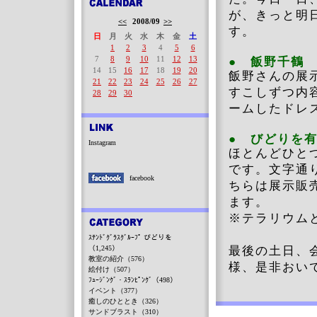
が、きっと明
<<
2008/09
>>
す。
日
月
火
水
木
金
土
1
2
3
4
5
6
7
8
9
10
11
12
13
● 飯野千鶴
14
15
16
17
18
19
20
飯野さんの展
21
22
23
24
25
26
27
すこしずつ内
28
29
30
ームしたドレ
● びどりを
Instagram
ほとんどひと
です。文字通
facebook
ちらは展示販
ます。
※テラリウム
ｽﾃﾝﾄﾞｸﾞﾗｽｸﾞﾙｰﾌﾟ びどりを
（1,245）
最後の土日、
教室の紹介（576）
様、是非おい
絵付け（507）
ﾌｭｰｼﾞﾝｸﾞ・ｽﾗﾝﾋﾟﾝｸﾞ（498）
イベント（377）
癒しのひととき（326）
サンドブラスト（310）