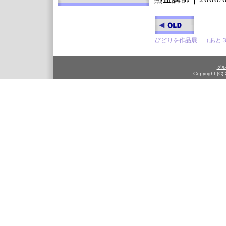
びどりを作品展 （あと
グル
Copyright (C)