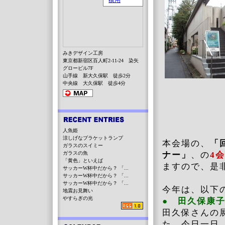
みきデザイン工房
東京都新宿区百人町2-11-24 染矢
グロービル7F
山手線 新大久保駅 徒歩2分
中央線 大久保駅 徒歩4分
人魚姫
涼しげなブラケットランプ
本会場の、
「
ガラスのスイミー
ガラスの魚
ナー」
、の
4
「黄色」といえば
ますので、是
サッカーW杯中だから？ 「...
サッカーW杯中だから？ 「...
サッカーW杯中だから？ 「...
今年は、以下
地震お見舞い
やすらぎの光
● 田久保康
田久保さんの
た。今日一日