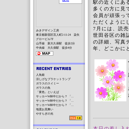
駅の近くにあ
多くの方に見
会員が頑張っ
ただくように
7月には、読
みきデザイン工房
世田谷区の雑
東京都新宿区百人町2-11-24 染矢
グロービル7F
の詳細、写真
山手線 新大久保駅 徒歩2分
年、どこかに
中央線 大久保駅 徒歩4分
人魚姫
涼しげなブラケットランプ
ガラスのスイミー
ガラスの魚
「黄色」といえば
サッカーW杯中だから？ 「...
サッカーW杯中だから？ 「...
サッカーW杯中だから？ 「...
地震お見舞い
やすらぎの光
本日の差し入