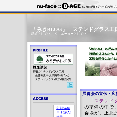
「みきBLOG」 ステンドグラス工
講師として･･･ クリエーターとして･･･
熱血講師
新宿のステンドグラス工房
・生徒募集中/見学随時(要予約)
・ステンドグラス修理/修復/販売
展覧会の宣伝・広
「ステンド
の準備の中で
会場が、上北