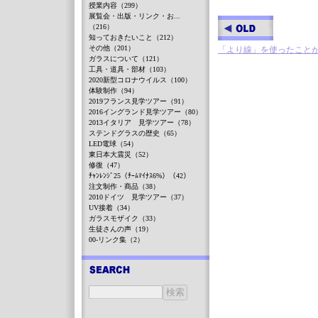
授業内容（299）
展覧会・出版・リンク・お...
（216）
知っておきたいこと（212）
その他（201）
「より線」を使ったこと
ガラスについて（121）
工具・道具・部材（103）
2020新型コロナウイルス（100）
体験制作（94）
2019フランス見学ツアー（91）
2016イングランド見学ツアー（80）
2013イタリア 見学ツアー（78）
ステンドグラスの歴史（65）
LED電球（54）
東日本大震災（52）
修復（47）
ﾁｬﾝﾚﾝｼﾞ25（ﾁｰﾑﾏｲﾅｽ6%）（42）
注文制作・商品（38）
2010ドイツ 見学ツアー（37）
UV接着（34）
ガラスモザイク（33）
生徒さんの声（19）
00-リンク集（2）