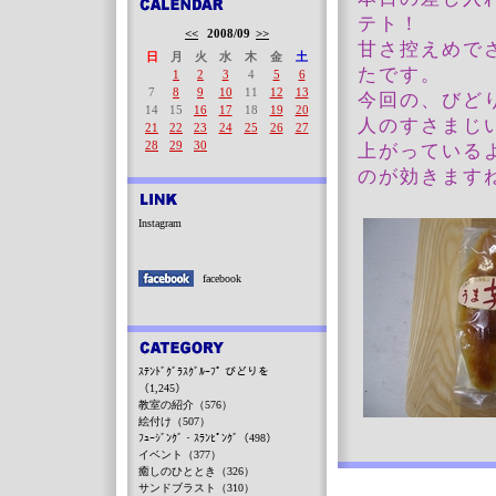
テト！
<<
2008/09
>>
甘さ控えめで
日
月
火
水
木
金
土
たです。
1
2
3
4
5
6
7
8
9
10
11
12
13
今回の、びど
14
15
16
17
18
19
20
人のすさまじ
21
22
23
24
25
26
27
28
29
30
上がっている
のが効きます
Instagram
facebook
ｽﾃﾝﾄﾞｸﾞﾗｽｸﾞﾙｰﾌﾟ びどりを
（1,245）
教室の紹介（576）
絵付け（507）
ﾌｭｰｼﾞﾝｸﾞ・ｽﾗﾝﾋﾟﾝｸﾞ（498）
イベント（377）
癒しのひととき（326）
サンドブラスト（310）