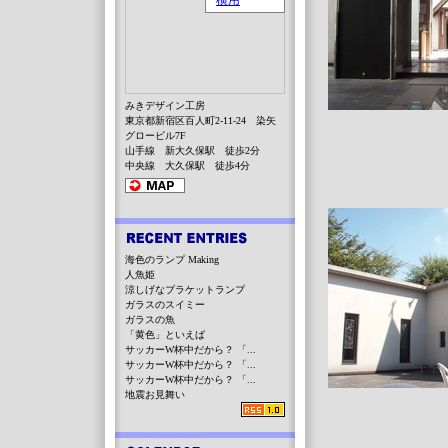
みきデザイン工房
東京都新宿区百人町2-11-24 染矢
グロービル7F
山手線 新大久保駅 徒歩2分
中央線 大久保駅 徒歩4分
海色のランプ Making
人魚姫
涼しげなブラケットランプ
ガラスのスイミー
ガラスの魚
「黄色」といえば
サッカーW杯中だから？ 「...
サッカーW杯中だから？ 「...
サッカーW杯中だから？ 「...
地震お見舞い