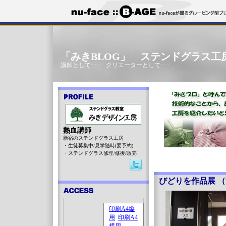
「みきBLOG」 ステンドグラス工
講師として･･･ クリエーターとして･･･
熱血講師
新宿のステンドグラス工房
・生徒募集中/見学随時(要予約)
・ステンドグラス修理/修復/販売
びどりを作品展 