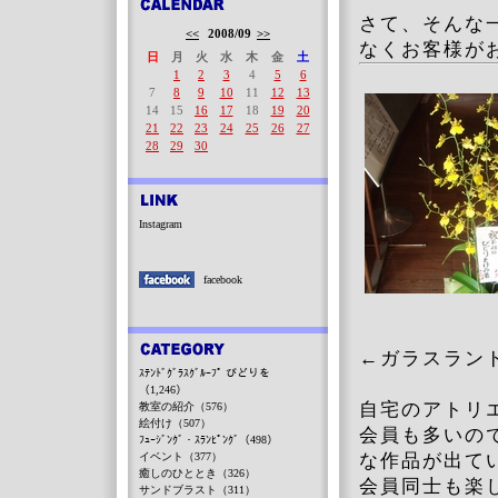
さて、そんな
<<
2008/09
>>
なくお客様が
日
月
火
水
木
金
土
1
2
3
4
5
6
7
8
9
10
11
12
13
14
15
16
17
18
19
20
21
22
23
24
25
26
27
28
29
30
Instagram
facebook
←ガラスラン
ｽﾃﾝﾄﾞｸﾞﾗｽｸﾞﾙｰﾌﾟ びどりを
（1,246）
自宅のアトリ
教室の紹介（576）
絵付け（507）
会員も多いの
ﾌｭｰｼﾞﾝｸﾞ・ｽﾗﾝﾋﾟﾝｸﾞ（498）
イベント（377）
な作品が出て
癒しのひととき（326）
会員同士も楽
サンドブラスト（311）