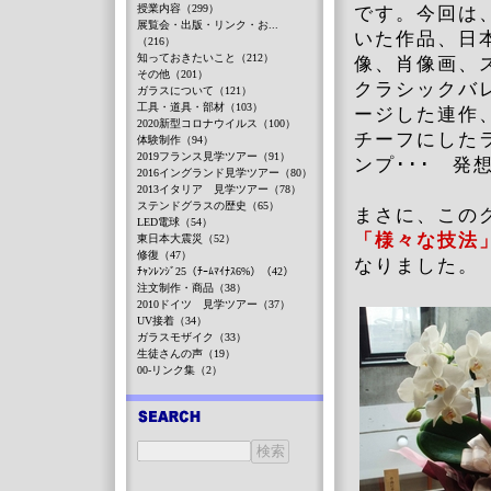
授業内容（299）
です。今回は
展覧会・出版・リンク・お...
いた作品、日
（216）
知っておきたいこと（212）
像、肖像画、
その他（201）
クラシックバ
ガラスについて（121）
工具・道具・部材（103）
ージした連作
2020新型コロナウイルス（100）
チーフにした
体験制作（94）
2019フランス見学ツアー（91）
ンプ･･･ 
2016イングランド見学ツアー（80）
2013イタリア 見学ツアー（78）
ステンドグラスの歴史（65）
まさに、この
LED電球（54）
「様々な技法
東日本大震災（52）
修復（47）
なりました。
ﾁｬﾝﾚﾝｼﾞ25（ﾁｰﾑﾏｲﾅｽ6%）（42）
注文制作・商品（38）
2010ドイツ 見学ツアー（37）
UV接着（34）
ガラスモザイク（33）
生徒さんの声（19）
00-リンク集（2）