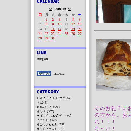
<<
2008/09
>>
日
月
火
水
木
金
土
1
2
3
4
5
6
7
8
9
10
11
12
13
14
15
16
17
18
19
20
21
22
23
24
25
26
27
28
29
30
Instagram
facebook
ｽﾃﾝﾄﾞｸﾞﾗｽｸﾞﾙｰﾌﾟ びどりを
（1,245）
教室の紹介（576）
そのお礼？に
絵付け（507）
の方から、お
ﾌｭｰｼﾞﾝｸﾞ・ｽﾗﾝﾋﾟﾝｸﾞ（498）
イベント（377）
れ！！！
癒しのひととき（326）
わ～い！
サンドブラスト（310）