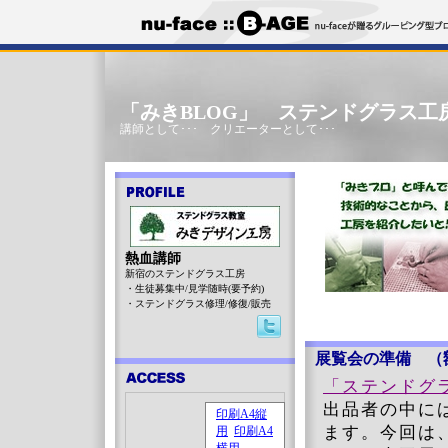
「みきBLOG」 ステンドグラス工
講師として･･･ クリエーターとして･･･
熱血講師
新宿のステンドグラス工房
・生徒募集中/見学随時(要予約)
・ステンドグラス修理/修復/販売
展覧会の準備 （
「ステンドグ
出品者の中に
ます。今回は、L