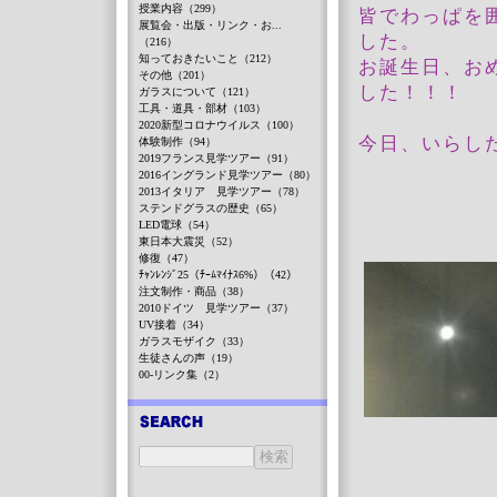
授業内容（299）
皆でわっぱを
展覧会・出版・リンク・お...
した。
（216）
知っておきたいこと（212）
お誕生日、お
その他（201）
した！！！
ガラスについて（121）
工具・道具・部材（103）
2020新型コロナウイルス（100）
今日、いらし
体験制作（94）
2019フランス見学ツアー（91）
2016イングランド見学ツアー（80）
2013イタリア 見学ツアー（78）
ステンドグラスの歴史（65）
LED電球（54）
東日本大震災（52）
修復（47）
ﾁｬﾝﾚﾝｼﾞ25（ﾁｰﾑﾏｲﾅｽ6%）（42）
注文制作・商品（38）
2010ドイツ 見学ツアー（37）
UV接着（34）
ガラスモザイク（33）
生徒さんの声（19）
00-リンク集（2）