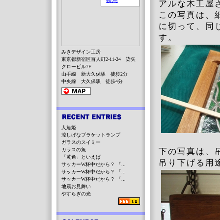
アルな木工屋
この写真は、
に切って、同
す。
みきデザイン工房
東京都新宿区百人町2-11-24 染矢
グロービル7F
山手線 新大久保駅 徒歩2分
中央線 大久保駅 徒歩4分
人魚姫
涼しげなブラケットランプ
ガラスのスイミー
ガラスの魚
下の写真は、
「黄色」といえば
吊り下げる用
サッカーW杯中だから？ 「...
サッカーW杯中だから？ 「...
サッカーW杯中だから？ 「...
地震お見舞い
やすらぎの光