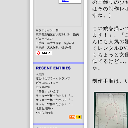
の耳飾りの少
はその制作レ
すね。）
この絵を描い
みきデザイン工房
ます！」、「
東京都新宿区百人町2-11-24 染矢
グロービル7F
んにも人気の
山手線 新大久保駅 徒歩2分
くレンタルD
中央線 大久保駅 徒歩4分
もちょっと女
似てるけど…
ゃ。
人魚姫
涼しげなブラケットランプ
制作手順は、
ガラスのスイミー
ガラスの魚
「黄色」といえば
サッカーW杯中だから？ 「...
サッカーW杯中だから？ 「...
サッカーW杯中だから？ 「...
地震お見舞い
やすらぎの光