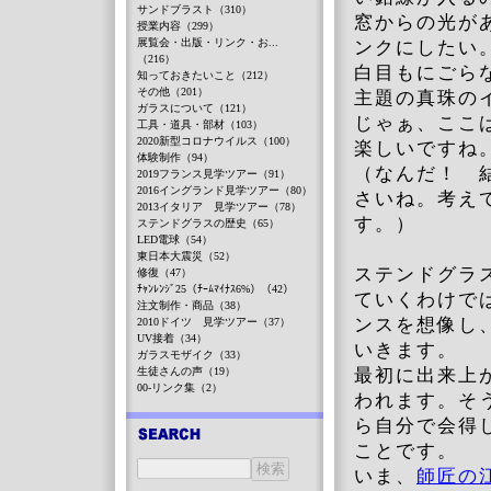
サンドブラスト（310）
窓からの光が
授業内容（299）
展覧会・出版・リンク・お...
ンクにしたい
（216）
白目もにごら
知っておきたいこと（212）
その他（201）
主題の真珠の
ガラスについて（121）
じゃぁ、ここ
工具・道具・部材（103）
2020新型コロナウイルス（100）
楽しいですね
体験制作（94）
（なんだ！ 
2019フランス見学ツアー（91）
2016イングランド見学ツアー（80）
さいね。考え
2013イタリア 見学ツアー（78）
す。）
ステンドグラスの歴史（65）
LED電球（54）
東日本大震災（52）
ステンドグラ
修復（47）
ﾁｬﾝﾚﾝｼﾞ25（ﾁｰﾑﾏｲﾅｽ6%）（42）
ていくわけで
注文制作・商品（38）
ンスを想像し
2010ドイツ 見学ツアー（37）
UV接着（34）
いきます。
ガラスモザイク（33）
生徒さんの声（19）
最初に出来上
00-リンク集（2）
われます。そ
ら自分で会得
ことです。
いま、
師匠の