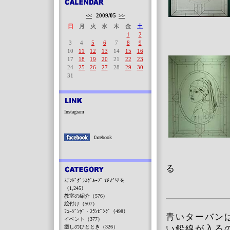
<<
2009/05
>>
日
月
火
水
木
金
土
1
2
3
4
5
6
7
8
9
10
11
12
13
14
15
16
17
18
19
20
21
22
23
24
25
26
27
28
29
30
31
Instagram
facebook
る
ｽﾃﾝﾄﾞｸﾞﾗｽｸﾞﾙｰﾌﾟ びどりを
（1,245）
教室の紹介（576）
絵付け（507）
ﾌｭｰｼﾞﾝｸﾞ・ｽﾗﾝﾋﾟﾝｸﾞ（498）
青いターバン
イベント（377）
癒しのひととき（326）
い鉛線が入る