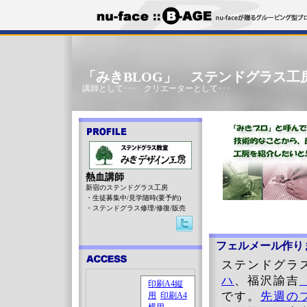
「みきBLOG」 ステンドグラス工
講師として･･･ クリエーターとして･･･
熱血講師
新宿のステンドグラス工房
・生徒募集中/見学随時(要予約)
・ステンドグラス修理/修復/販売
フェルメール作り
ステンドグラ
ハ
、福沢諭吉
です。
先週の